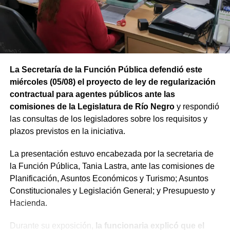
conjunta cercana a los 6 millones de toneladas de GNL
por año.
Río Negro se prepara para exportar
energía al mundo
La Secretaría de la Función Pública defendió este
El avance del Hilli Episeyo se integra a las obras e
miércoles (05/08) el proyecto de ley de regularización
inversiones que se desarrollan para vincular la
contractual para agentes públicos ante las
producción de gas con la futura terminal flotante. El
comisiones de la Legislatura de Río Negro
y respondió
proyecto contempla infraestructura terrestre y submarina,
las consultas de los legisladores sobre los requisitos y
instalaciones de compresión y sistemas de amarre frente
plazos previstos en la iniciativa.
a la costa rionegrina.
La presentación estuvo encabezada por la secretaria de
Esta nueva etapa productiva posiciona al Golfo San
la Función Pública, Tania Lastra, ante las comisiones de
Matías como un punto estratégico para la salida de la
Planificación, Asuntos Económicos y Turismo; Asuntos
energía argentina al mundo y fortalece el desarrollo
Constitucionales y Legislación General; y Presupuesto y
portuario, logístico e industrial de la Región Atlántica.
Hacienda.
Durante su exposición,
la funcionaria explicó que el