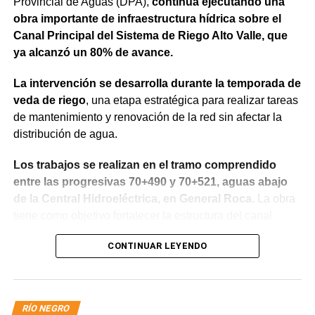
Provincial de Aguas (DPA),
continúa ejecutando una
obra importante de infraestructura hídrica sobre el
Canal Principal del Sistema de Riego Alto Valle, que
ya alcanzó un 80% de avance.
La intervención se desarrolla durante la temporada de
veda de riego
, una etapa estratégica para realizar tareas
de mantenimiento y renovación de la red sin afectar la
distribución de agua.
Los trabajos se realizan en el tramo comprendido
entre las progresivas 70+490 y 70+521, aguas abajo
de la Central Hidroeléctrica, en General Roca.
La obra
tiene como objetivo fortalecer la estructura del canal
mediante el recambio de siete losas de hormigón del
CONTINUAR LEYENDO
revestimiento del talud sobre la margen derecha, la
reposición de juntas y la reconstrucción de un tramo de
vereda, mejorando la seguridad y el funcionamiento del
sistema.
RÍO NEGRO