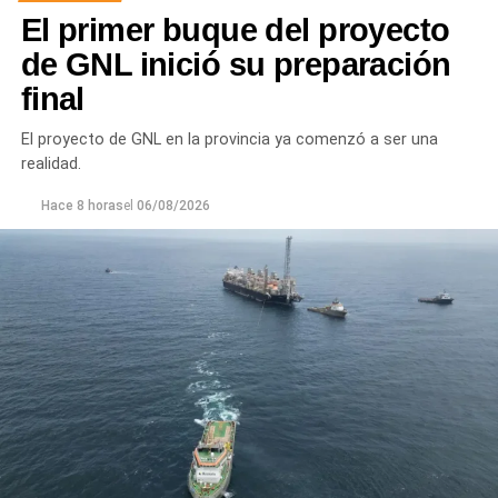
El primer buque del proyecto
de GNL inició su preparación
final
El proyecto de GNL en la provincia ya comenzó a ser una
realidad.
Hace 8 horas
el
06/08/2026
Las tareas incluyeron la demolición de los paños
deteriorados, la reposición y compactación del material
de apoyo y relleno, y la ejecución de las nuevas losas de
hormigón con sus respectivas juntas. En forma paralela,
se reconstruyeron 18 metros cuadrados de vereda sobre