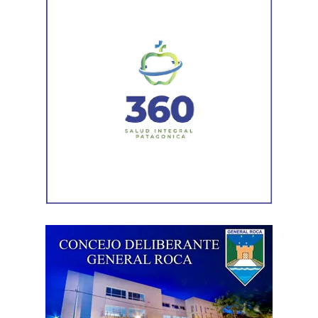
Ejecutivo dispondrá de 60 días para dictar el decreto
reglamentario que establecerá los detalles del
proceso.
La funcionaria sostuvo además que la iniciativa no solo
representa una solución para los agentes que se
encuentren en condiciones de acceder a la estabilidad,
sino que también busca garantizar que el procedimiento
se desarrolle con responsabilidad. «Tenemos que dar
cuenta a todos los rionegrinos de que el trabajo va a ser
hecho con absoluta responsabilidad y con la visión de
que quienes estén trabajando en el Estado sean los
mejores», expresó.