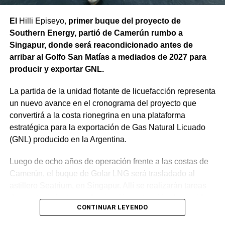
la banquina del canal, luego del acondicionamiento de su
base. Actualmente, la obra se encuentra en su etapa final,
El
Hilli Episeyo,
primer buque del proyecto de
restando únicamente la limpieza general del sector y el
Southern Energy, partió de Camerún rumbo a
retiro de escombros.
Singapur, donde será reacondicionado antes de
arribar al Golfo San Matías a mediados de 2027 para
Estas intervenciones preventivas permiten que el Sistema
producir y exportar GNL.
de Riego Alto Valle llegue en óptimas condiciones al
inicio de la temporada, programada para el transcurso de
La partida de la unidad flotante de licuefacción representa
agosto, reduciendo el riesgo de filtraciones, preservando
un nuevo avance en el cronograma del proyecto que
la infraestructura de riego y evitando futuras reparaciones
convertirá a la costa rionegrina en una plataforma
de emergencia.
estratégica para la exportación de Gas Natural Licuado
(GNL) producido en la Argentina.
Luego de ocho años de operación frente a las costas de
Camerún, el buque de Golar LNG será trasladado al
astillero Seatrium, en Singapur. Allí se realizarán tareas
de mantenimiento, modernización, extensión de su vida
CONTINUAR LEYENDO
útil y acondicionamiento para su futura operación frente a
Río Negro.