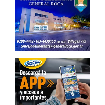
internet, luz y gas. Todo eso produjo una caída del salario
que tiene un impacto directo e indirecto sobre las
mujeres».
«Estamos viviendo una brutal disputa por el tiempo.
Mientras la reforma laboral ataca una de las conquistas
fundacionales como la jornada de 8 horas, instalando un
banco de horas flexible, que borra los límites entre lo
personal y lo laboral, debemos recurrir a varios empleos
para poder sostener la vida», dijo Chevalier y subrayó
que «esta pobreza de tiempo impacta de manera
asimétrica sobre las mujeres, provoca una crisis sobre los
cuidados y desorganiza los hogares».
Al abordar la persecución política a sindicalistas y
sindicatos, Biró sostuvo que «el Estado me ha iniciado
una persecución mediática, gremial, jurídica y personal
por ser el secretario general de la Asociación de Pilotos.
Se trata de una campaña abierta y pública de difamación