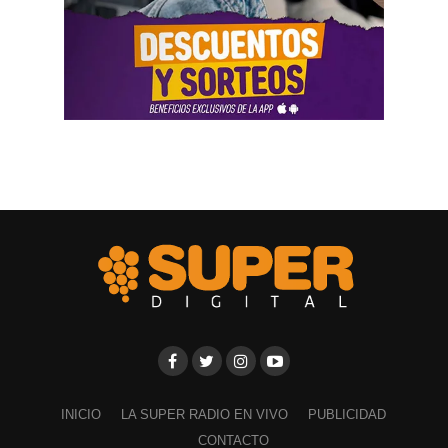
llevada adelante por funcionarios del gobierno, utilizando
la aplicación Mi Argentina o las carteleras de las
estaciones terminales. Usaron todos los recursos del
Estado. Me imputaron delitos penales, me hicieron saber
que perseguían a mi familia, a mi mujer y a mis hijas, y
tuve que presentar un habeas corpus preventivo».
Biró también señaló que «el gobierno impulsó denuncias
y multas multimillonarias contras organizaciones
sindicales como las que hicieron a los compañeros de La
Fraternidad, la UTA, la Asociación de Personal
Aeronáutico o las acciones judiciales contra 170
trabajadores del subte».
Ante las exposiciones de los solicitantes de la audiencia,
los comisionados de la CIDH hicieron algunos
cuestionamientos y solicitaron explicaciones a los
representantes del Gobierno argentino por los modos y
INICIO
LA SUPER RADIO EN VIVO
PUBLICIDAD
las irregularidades a la hora de implementar la reforma
CONTACTO