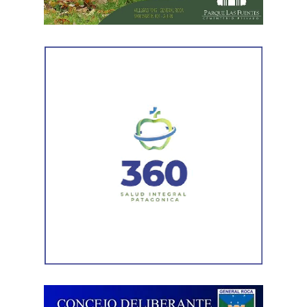
representantes de la Asociación de Abogados
Laboralistas, Mariana Amartino y Matías Cremonte, y el
presidente de la Asociación Nacional de Jueces del
Trabajo (ANJUT), Juan Orsini.
Agregó que «aquello que sostuvo la OIT sobre que el
trabajo no es una mercancía se transformó en letra
muerta. Con esta reforma, estamos frente a un régimen de
compraventa de la fuerza de trabajo. En la Argentina,
enfrentamos un ataque al Estado de Derecho, a la
democracia, a la Constitución Nacional y al sistema
interamericano de derechos humanos. Por eso es que
esta comisión debe actuar».
Luego, la secretaria general de Conadu, Clara Chevalier,
precisó que, como parte de esa política de destrucción de
los derechos laborales, «el gobierno nacional produjo
una desregulación de los precios fundamentales para la
vida, como las tarifas de transporte, telefonía celular,