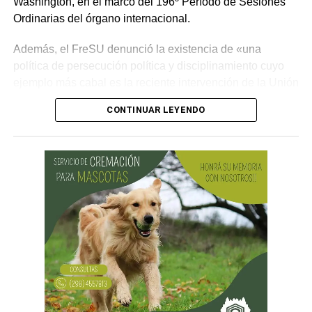
Washington, en el marco del 196º Período de Sesiones
Ordinarias del órgano internacional.
Además, el FreSU denunció la existencia de «una
política de persecución política y disciplinamiento cuyo
ejemplo más cabal es la reciente intervención de la Unión
Obrera Metalúrgica (UOM) y la persecución mediática,
CONTINUAR LEYENDO
gremial, jurídica y personal» desplegada por funcionarios
del gobierno contra el secretario general de Pilotos
(APLA), Pablo Biró.
«El espíritu de esta reforma es beneficiar sólo a los
empresarios y aumentar sus márgenes de rentabilidad a
partir de una mayor explotación. Jornadas más extensas
y salarios más bajos», dijo el secretario general de ATE,
Rodolfo Aguiar, al iniciar la exposición por parte del
FreSU, que solicitó la audiencia junto con el Centro de
Estudios Legales y Sociales (CELS) y el Sindicato de
Prensa de Buenos Aires (SiPreBA). Participaron también