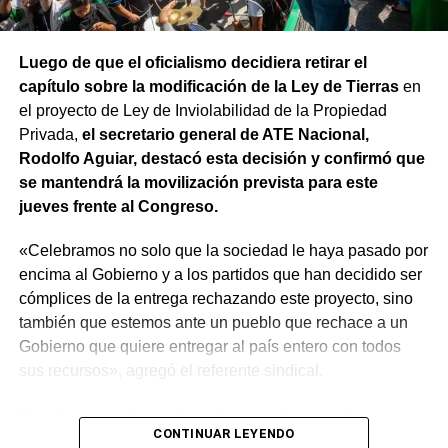
Luego de que el oficialismo decidiera retirar el
capítulo sobre la modificación de la Ley de Tierras
en
el proyecto de Ley de Inviolabilidad de la Propiedad
Privada,
el secretario general de ATE Nacional,
Rodolfo Aguiar, destacó esta decisión y confirmó que
se mantendrá la movilización prevista para este
jueves frente al Congreso.
«Celebramos no solo que la sociedad le haya pasado por
encima al Gobierno y a los partidos que han decidido ser
cómplices de la entrega rechazando este proyecto, sino
también que estemos ante un pueblo que rechace a un
Gobierno que quiere entregar al país entero con todos
sus recursos», agregó el referente sindical.
En referencia a la movilización prevista para el jueves,
CONTINUAR LEYENDO
apuntó que «a Milei se le están terminando las balas y