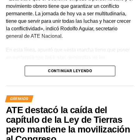
movimiento obrero tiene que garantizar un conflicto
permanente. La jornada de hoy va a ser multitudinaria,
tiene que servir para unir todas las luchas y hacer crecer
la conflictividad», indicó Rodolfo Aguiar, secretario
general de ATE Nacional.
En esta línea, apuntó que «esta marcha tiene que poner
en evidencia que las justas demandas de los
trabajadores, jubilados y los sectores populares no
CONTINUAR LEYENDO
encuentran respuestas, y que el gobierno es el exclusivo
responsable de la angustia en la que está sumida la
mayoría de la sociedad».
GREMIOS
«Lo demuestran las encuestas, a Milei se le están
ATE destacó la caída del
terminando las balas. Tiene que saber que empezamos a
ir por él», sentenció Aguiar.
capítulo de la Ley de Tierras
pero mantiene la movilización
Las movilizaciones además se replicarán en todas las
al Congreso
provincias en el marco de la Jornada Nacional de