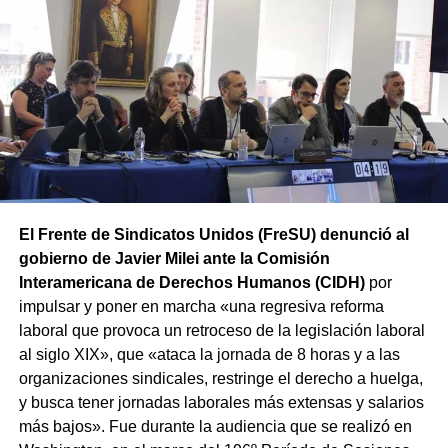
y concentrará a partir de las 12 hs en Av. Rivadavia y
Rodriguez Peña (CABA).
Además, las movilizaciones se
replicarán en las principales ciudades de todas las
provincias en el marco de la Jornada Nacional de Lucha
convocada por el sindicato.
El Frente de Sindicatos Unidos (FreSU) denunció al
gobierno de Javier Milei ante la Comisión
Interamericana de Derechos Humanos (CIDH)
por
impulsar y poner en marcha «una regresiva reforma
laboral que provoca un retroceso de la legislación laboral
al siglo XIX», que «ataca la jornada de 8 horas y a las
organizaciones sindicales, restringe el derecho a huelga,
y busca tener jornadas laborales más extensas y salarios
más bajos». Fue durante la audiencia que se realizó en