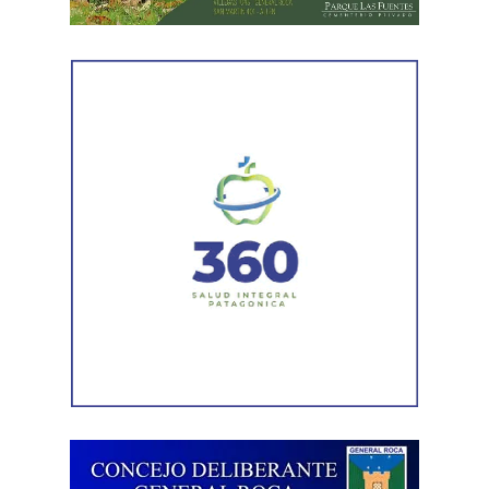
requieran.
«Sabemos que todavía hay sectores con agua en
superficie, pero el sistema de escurrimiento funcionó y
viene funcionando. Apenas cese la lluvia, esperamos una
mejora rápida en las próximas horas», indicó el titular de
Defensa Civil, Manuel Carrillo, en referencia a los
sectores donde el agua permanece en superficie.