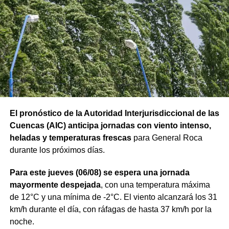
aproximadamente)
. Un volumen de agua similar se
había registrado semanas atrás, pero distribuido a lo
largo de casi dos semanas; en esta oportunidad, un
acumulado comparable se concentró prácticamente en
una sola jornada.
Ante emergencias, los vecinos pueden comunicarse con
Un operativo desplegado
Defensa Civil al 103 o al 4426376. Para consultas y
reclamos continúa habilitada la línea gratuita 0800-222-
durante toda la jornada
9742, de lunes a viernes de 8 a 17.
El pronóstico de la Autoridad Interjurisdiccional de las
Cuencas (AIC) anticipa jornadas con viento intenso,
Desde las primeras horas,
el Municipio activó un
heladas y temperaturas frescas
para General Roca
dispositivo de asistencia que combinó trabajo
durante los próximos días.
territorial y tareas de mantenimiento urbano. Hasta las
22 horas se habían realizado alrededor de 20
Para este jueves (06/08) se espera una jornada
atenciones a familias afectadas, con equipos de
mayormente despejada
, con una temperatura máxima
asistencia social desplegados en el territorio: uno de
de 12°C y una mínima de -2°C. El viento alcanzará los 31
ellos permaneció en Defensa Civil coordinando la
km/h durante el día, con ráfagas de hasta 37 km/h por la
respuesta
, mientras que otro recorrió distintos barrios
noche.
relevando situaciones y brindando asistencia directa. La