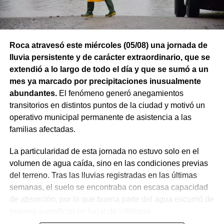
Roca atravesó este miércoles (05/08) una jornada de
lluvia persistente y de carácter extraordinario, que se
extendió a lo largo de todo el día y que se sumó a un
mes ya marcado por precipitaciones inusualmente
abundantes.
El fenómeno generó anegamientos
transitorios en distintos puntos de la ciudad y motivó un
operativo municipal permanente de asistencia a las
familias afectadas.
También se efectuaron trabajos en Los Fresnos y Vintter;
La particularidad de esta jornada no estuvo solo en el
Avenida Viterbori y Lago Mascardi; Avenida Roca y
volumen de agua caída, sino en las condiciones previas
Gadano; y Gadano al 846, donde se retiró una rejilla
del terreno. Tras las lluvias registradas en las últimas
dañada y se colocó una valla preventiva para evitar
semanas, el suelo se encontraba con escasa capacidad
accidentes.
de absorción, por lo que buena parte del agua escurrió de
manera superficial en lugar de infiltrarse.
Como parte del operativo, s
e pusieron en