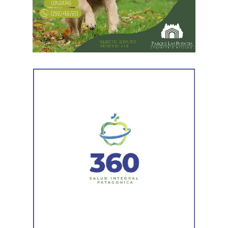
reforzado con dos nuevas cuadrillas de trabajo y dos
camiones bacheadores, lo que permitirá incrementar
el ritmo de ejecución y optimizar las tareas de
mantenimiento en distintos puntos del Alto Valle.
Por otra parte, el organismo avanza con el relevamiento
técnico que definirá los tramos de la Ruta Nacional N°
151 donde se aplicarán 5.000 toneladas de mezcla
asfáltica en caliente, una obra destinada a recuperar los
sectores más deteriorados y mejorar las condiciones de
transitabilidad.