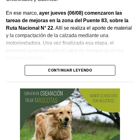
En ese marco,
ayer jueves (06/08) comenzaron las
tareas de mejoras en la zona del Puente 83, sobre la
Ruta Nacional N° 22
. Allí se realiza el aporte de material
y la compactación de la calzada mediante una
motoniveladora. Una vez finalizada esa etapa, el
personal continuará con el calce de banquinas en los
sectores previstos.
CONTINUAR LEYENDO
Desde Vialidad Nacional informaron que,
durante las
próximas semanas, el operativo de bacheo será