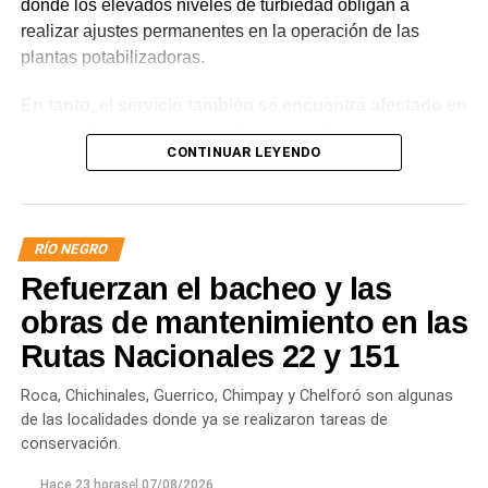
donde los elevados niveles de turbiedad obligan a
realizar ajustes permanentes en la operación de las
plantas potabilizadoras.
En tanto, el servicio también se encuentra afectado en
General Roca, Cipolletti y Balsa Las Perlas,
CONTINUAR LEYENDO
localidades donde podrían registrarse bajas de
presión o interrupciones temporales
mientras se
trabaja para sostener la producción de agua potable.
RÍO NEGRO
Por otra parte, en Gral. E. Godoy se registran valores de
Refuerzan el bacheo y las
turbiedad cercanos a 80 NTU, mientras que en
Chichinales rondan los 10 NTU. En ambos casos, las
obras de mantenimiento en las
plantas continúan funcionando con monitoreo
Rutas Nacionales 22 y 151
permanente.
Roca, Chichinales, Guerrico, Chimpay y Chelforó son algunas
Los equipos técnicos de Aguas Rionegrinas mantienen
de las localidades donde ya se realizaron tareas de
un seguimiento constante de la evolución de la turbiedad
conservación.
para adecuar la producción de agua potable de acuerdo
Hace 23 horas
el
07/08/2026