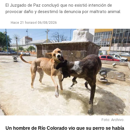
ayuda a vecinos de los barrios Fiske Menuco, Nuevo,
El Juzgado de Paz concluyó que no existió intención de
Noroeste, Quinta 25, Carlos Soria y Chacramonte,
provocar daño y desestimó la denuncia por maltrato animal.
donde se entregaron nylon, frazadas, colchones, leña
y alimentos.
Hace 21 horas
el
06/08/2026
En paralelo, las cuadrillas municipales realizaron la
limpieza de alcantarillas y sumideros en distintos
sectores de la ciudad, entre ellos Jujuy y Güemes;
Güemes entre Dr. Maradona y República del Líbano;
Carlos Gardel y Rochdale; Rochdale y Australia;
Rochdale y Jujuy; Yrigoyen y Mendoza; Yrigoyen y
Avenida Roca; y Chula Vista, casi San Juan.
Foto: Archivo.
Un hombre de Río Colorado vio que su perro se había