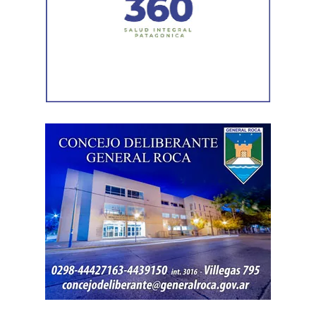
La resolución también descartó la figura de custodia de
Ante emergencias, los vecinos pueden comunicarse con
animales, ya que esa infracción solo se configura cuando
Defensa Civil al 103 o al 4426376. Para consultas y
un animal causa lesiones a una persona por falta de
reclamos continúa habilitada la línea gratuita 0800-222-
cuidados de su dueño. En este caso, el daño recayó
9742, de lunes a viernes de 8 a 17.
sobre otro animal, por lo que esa norma tampoco
resultaba aplicable.
El fallo aclaró que el archivo de la causa
contravencional no impide que el dueño del perro
lesionado reclame por la vía civil una indemnización
por los daños que considere haber sufrido.