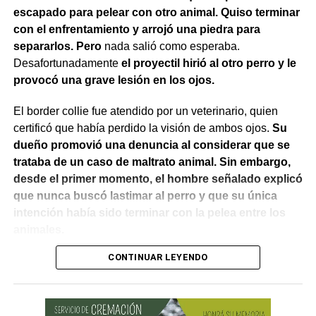
escapado para pelear con otro animal. Quiso terminar
con el enfrentamiento y arrojó una piedra para
separarlos. Pero
nada salió como esperaba.
Desafortunadamente
el proyectil hirió al otro perro y le
provocó una grave lesión en los ojos.
El border collie fue atendido por un veterinario, quien
También se efectuaron trabajos en Los Fresnos y Vintter;
certificó que había perdido la visión de ambos ojos.
Su
Avenida Viterbori y Lago Mascardi; Avenida Roca y
dueño promovió una denuncia al considerar que se
Gadano; y Gadano al 846, donde se retiró una rejilla
trataba de un caso de maltrato animal. Sin embargo,
dañada y se colocó una valla preventiva para evitar
desde el primer momento, el hombre señalado explicó
accidentes.
que nunca buscó lastimar al perro y que su única
intención había sido terminar con la pelea entre los
Como parte del operativo, s
e pusieron en
animales.
funcionamiento las bombas sumergibles ubicadas en
José Ingenieros y Mendoza, y en 9 de Julio y
CONTINUAR LEYENDO
El Juzgado de Paz analizó el caso y resolvió desestimar
Belgrano, con el objetivo de acelerar el drenaje del
la denuncia y archivar las actuaciones. La jueza concluyó
agua acumulada.
que los hechos no configuraban la contravención de
maltrato animal prevista en el Código Contravencional.