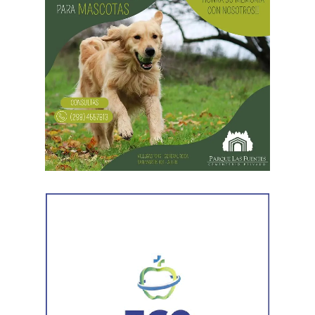
Las tareas continuarán durante la tarde en barrio
Chacramonte con la intervención de un camión bomba y
La sentencia destacó que esa figura exige una conducta
maquinaria vial. Además, el Municipio informó que una
dolosa, es decir, la voluntad de provocar daño al animal.
vez que las calles de ripio se sequen y el terreno lo
En este caso, la magistrada entendió que del propio
permita, se retomarán los trabajos de reparación y
relato del denunciante surgía que el hombre actuó para
mantenimiento.
separar a los perros y no con el propósito de herir al
border collie. La lesión fue consecuencia del intento de
evitar la pelea y no de una acción dirigida a causar
sufrimiento.
Además, el fallo señaló que esa conducta podía incluso
quedar comprendida dentro de una causal de no
punibilidad prevista para quienes actúan para impedir
una agresión, siempre que el medio utilizado resulte una
respuesta frente a esa situación. Por ese motivo, la jueza
concluyó que no existían los elementos necesarios para
atribuir responsabilidad contravencional por maltrato
animal.