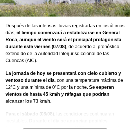
Después de las intensas lluvias registradas en los últimos
días,
el tiempo comenzará a estabilizarse en General
Roca, aunque el viento será el principal protagonista
durante este viernes (07/08)
, de acuerdo al pronóstico
extendido de la Autoridad Interjurisdiccional de las
Cuencas (AIC).
La jornada de hoy se presentará con cielo cubierto y
ventoso durante el día
, con una temperatura máxima de
12°C y una mínima de 0°C por la noche.
Se esperan
vientos de hasta 45 km/h y ráfagas que podrían
alcanzar los 73 km/h.
Para el sábado (08/08)
, las condiciones continuarán
inestables.
Durante el día se anuncian posibles
tormentas, con una máxima de 11°C y una mínima de