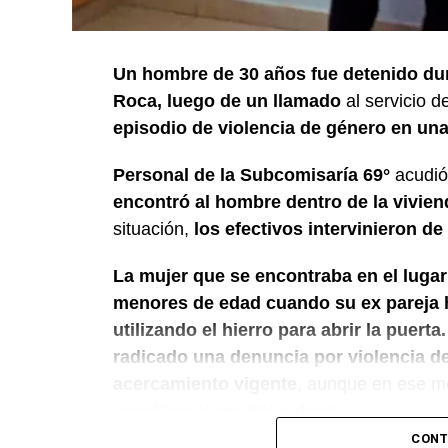
Un hombre de 30 años fue detenido dur
Roca, luego de un llamado
al servicio 
episodio de violencia de género en una 
Personal de la Subcomisaría 69°
acudió a
encontró al hombre dentro de la vivie
situación,
los efectivos intervinieron de
La mujer que se encontraba en el lugar
menores de edad cuando su ex pareja ha
utilizando el hierro para abrir la puerta.
radicado una denuncia por violencia de
acercamiento vigente
, aunque en ese m
acreditara la medida judicial.
CONT