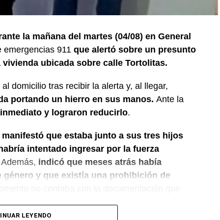
ante la mañana del martes (04/08) en General
de emergencias 911
que alertó sobre un presunto
vivienda ubicada sobre calle Tortolitas.
l domicilio tras recibir la alerta y, al llegar,
nda portando un hierro en sus manos.
Ante la
 inmediato y lograron reducirlo
.
 manifestó que estaba junto a sus tres hijos
bría intentado ingresar por la fuerza
Además,
indicó que meses atrás había
 género y que existía una prohibición de
omento no contaba con la documentación que
INUAR LEYENDO