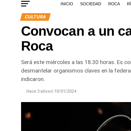
INICIO
SOCIEDAD
ROCA
R
CULTURA
Convocan a un ca
Roca
Será este miércoles a las 18.30 horas. Es co
desmantelar organismos claves en la federaliz
indicaron.
Hace 3 años
el
10/01/2024