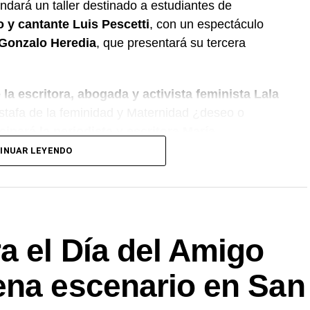
indará un taller destinado a estudiantes de
o y cantante Luis Pescetti
, con un espectáculo
r Gonzalo Heredia
, que presentará su tercera
 la escritora, abogada y activista feminista Lala
 Estafa de la feminidad y Maternidad ¿deseo o
ipará la periodista y escritora María
istoria visual.
INUAR LEYENDO
3 de octubre con el psicólogo Marcelo Rocha,
sta y escritor Pedro Saborido
, quien presentará
a el Día del Amigo
rá como protagonistas a la psicóloga
les Claudina Kutnowski
, con Inteligencia laboral,
ena escenario en San
ntará 76: Crónica de un año que cambió nuestra