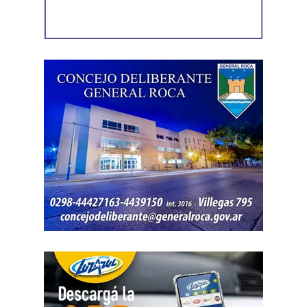
acceso a la vivienda. El aparato fue reconocido por la
víctima, quien presentó la documentación
correspondiente para acreditar su propiedad. Además,
también
fue hallada la bolsa con el dinero en efectivo
denunciado como robado
.
Posteriormente, el inmueble fue preservado para la
intervención del Gabinete de Criminalística, que realizó
las pericias correspondientes. Otros elementos
encontrados quedaron bajo resguardo para determinar su
procedencia.
Por disposición de la Fiscalía de turno, ambos hombres
permanecen detenidos en el marco de una causa por
robo.