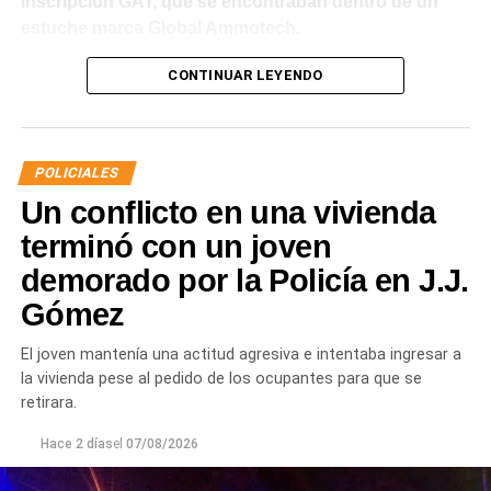
inscripción GAT, que se encontraban dentro de un
estuche marca Global Ammotech.
Tras el hallazgo, se dio intervención a la Fiscalía N° 6,
CONTINUAR LEYENDO
que dispuso que las municiones sean remitidas en
calidad de secuestro y queden a disposición de la
Justicia.
POLICIALES
Un conflicto en una vivienda
terminó con un joven
demorado por la Policía en J.J.
Gómez
El joven mantenía una actitud agresiva e intentaba ingresar a
la vivienda pese al pedido de los ocupantes para que se
retirara.
Hace 2 días
el
07/08/2026