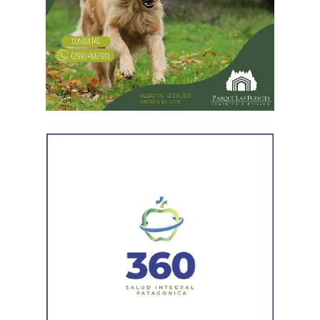
En forma paralela,
otra comisión policial se dirigió a
una vivienda ubicada en el barrio Villa Obrera,
señalada por la víctima. Allí se identificó al segundo
sospechoso
y se llevaron adelante distintas diligencias
en el marco de la investigación.
Durante el procedimiento, el personal encontró el teléfono
celular que permanecía desaparecido, oculto en el