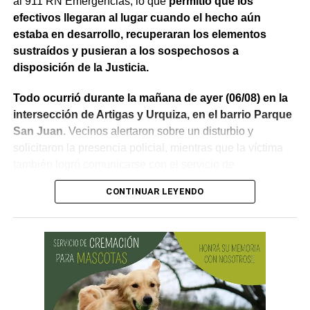
al 911 RN Emergencias, lo que
permitió que los
efectivos llegaran al lugar cuando el hecho aún
estaba en desarrollo, recuperaran los elementos
sustraídos y pusieran a los sospechosos a
disposición de la Justicia.
Todo ocurrió durante la mañana de ayer (06/08) en la
intersección de Artigas y Urquiza, en el barrio Parque
San Juan
. Vecinos alertaron sobre un disturbio y
solicitaron la presencia policial, mientras que la víctima
también logró comunicarse con el servicio de
emergencias para informar lo que estaba ocurriendo.
CONTINUAR LEYENDO
Al llegar, los efectivos encontraron a la víctima reteniendo
a uno de los sospechosos. Según relató,
ambos
hombres le habían sustraído una bolsa con dinero en
efectivo y dos teléfonos celulares. En el lugar se
recuperó parte de los bienes robados y se detuvo al
primer involucrado.