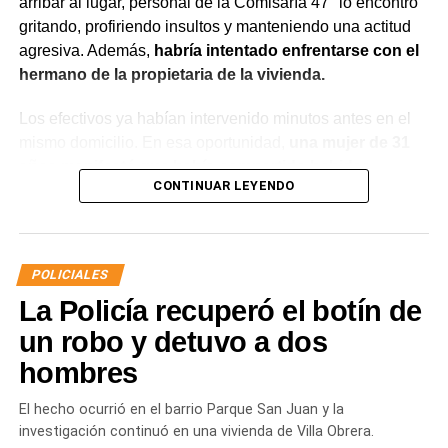
arribar al lugar, personal de la Comisaría 47° lo encontró
gritando, profiriendo insultos y manteniendo una actitud
agresiva. Además,
habría intentado enfrentarse con el
hermano de la propietaria de la vivienda.
Los efectivos ya habían intervenido minutos antes en el
mismo domicilio. En esa oportunidad,
una mujer de 31
años manifestó que había compartido bebidas
CONTINUAR LEYENDO
alcohólicas con el joven y que, en el marco de una
discusión, sufrió una lesión leve en el rostro.
La víctima expresó que no deseaba radicar una
POLICIALES
denuncia penal ni recibir asistencia médica y
La Policía recuperó el botín de
únicamente solicitó que el joven se retirara del lugar
para evitar que el conflicto continuara.
un robo y detuvo a dos
hombres
Ante la persistencia de la conducta agresiva y el
incumplimiento de las indicaciones impartidas por los
El hecho ocurrió en el barrio Parque San Juan y la
efectivos,
el hombre fue demorado con el objetivo de
investigación continuó en una vivienda de Villa Obrera.
prevenir que la situación derivara en un hecho de