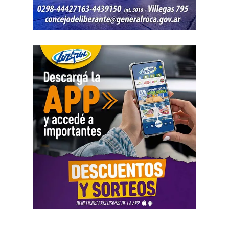
banco de horas flexible, que borra los límites entre lo
personal y lo laboral, debemos recurrir a varios empleos
para poder sostener la vida», dijo Chevalier y subrayó
que «esta pobreza de tiempo impacta de manera
asimétrica sobre las mujeres, provoca una crisis sobre los
cuidados y desorganiza los hogares».
Al abordar la persecución política a sindicalistas y
sindicatos, Biró sostuvo que «el Estado me ha iniciado
una persecución mediática, gremial, jurídica y personal
por ser el secretario general de la Asociación de Pilotos.
Se trata de una campaña abierta y pública de difamación
llevada adelante por funcionarios del gobierno, utilizando
la aplicación Mi Argentina o las carteleras de las
estaciones terminales. Usaron todos los recursos del
Estado. Me imputaron delitos penales, me hicieron saber
que perseguían a mi familia, a mi mujer y a mis hijas, y
tuve que presentar un habeas corpus preventivo».