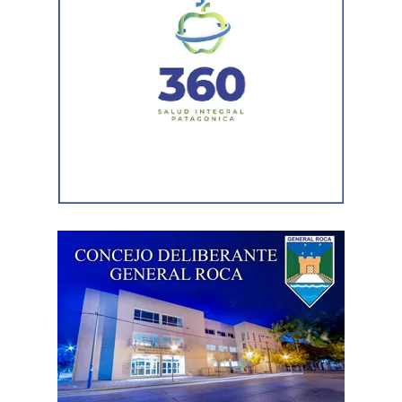
muerta. Con esta reforma, estamos frente a un régimen de
compraventa de la fuerza de trabajo. En la Argentina,
enfrentamos un ataque al Estado de Derecho, a la
democracia, a la Constitución Nacional y al sistema
interamericano de derechos humanos. Por eso es que
esta comisión debe actuar».
Luego, la secretaria general de Conadu, Clara Chevalier,
precisó que, como parte de esa política de destrucción de
los derechos laborales, «el gobierno nacional produjo
una desregulación de los precios fundamentales para la
vida, como las tarifas de transporte, telefonía celular,
internet, luz y gas. Todo eso produjo una caída del salario
que tiene un impacto directo e indirecto sobre las
mujeres».
«Estamos viviendo una brutal disputa por el tiempo.
Mientras la reforma laboral ataca una de las conquistas
fundacionales como la jornada de 8 horas, instalando un