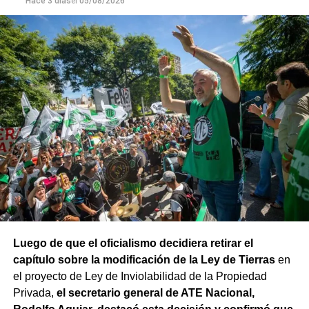
todas las y los trabajadores despedidos; restitución de los
Hace 3 días
el
05/08/2026
fondos adeudados a las provincias y FGS de la ANSES; y
rechazo a la armonización de las Cajas Previsionales
Provinciales».
Luego de que el oficialismo decidiera retirar el
capítulo sobre la modificación de la Ley de Tierras
en
el proyecto de Ley de Inviolabilidad de la Propiedad
Privada,
el secretario general de ATE Nacional,