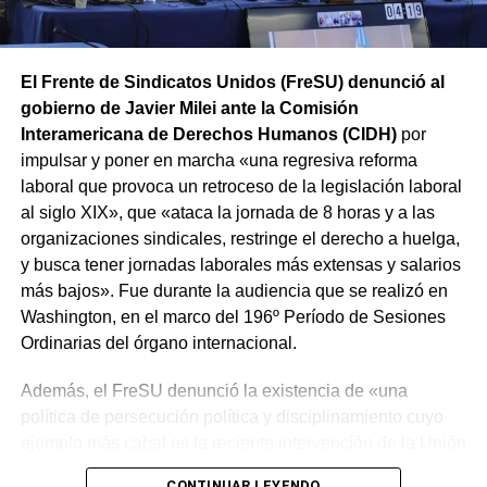
El Frente de Sindicatos Unidos (FreSU) denunció al
gobierno de Javier Milei ante la Comisión
Interamericana de Derechos Humanos (CIDH)
por
impulsar y poner en marcha «una regresiva reforma
laboral que provoca un retroceso de la legislación laboral
al siglo XIX», que «ataca la jornada de 8 horas y a las
organizaciones sindicales, restringe el derecho a huelga,
y busca tener jornadas laborales más extensas y salarios
más bajos». Fue durante la audiencia que se realizó en
Washington, en el marco del 196º Período de Sesiones
Ordinarias del órgano internacional.
Además, el FreSU denunció la existencia de «una
política de persecución política y disciplinamiento cuyo
ejemplo más cabal es la reciente intervención de la Unión
Obrera Metalúrgica (UOM) y la persecución mediática,
CONTINUAR LEYENDO