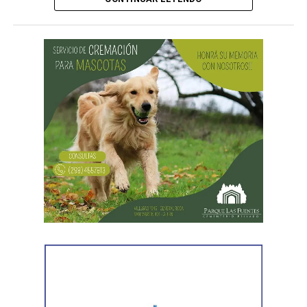
gremial, jurídica y personal» desplegada por funcionarios
del gobierno contra el secretario general de Pilotos
(APLA), Pablo Biró.
«El espíritu de esta reforma es beneficiar sólo a los
empresarios y aumentar sus márgenes de rentabilidad a
partir de una mayor explotación. Jornadas más extensas
y salarios más bajos», dijo el secretario general de ATE,
Rodolfo Aguiar, al iniciar la exposición por parte del
FreSU, que solicitó la audiencia junto con el Centro de
Estudios Legales y Sociales (CELS) y el Sindicato de
Prensa de Buenos Aires (SiPreBA). Participaron también
representantes de la Asociación de Abogados
Laboralistas, Mariana Amartino y Matías Cremonte, y el
presidente de la Asociación Nacional de Jueces del
Trabajo (ANJUT), Juan Orsini.
Agregó que «aquello que sostuvo la OIT sobre que el
trabajo no es una mercancía se transformó en letra