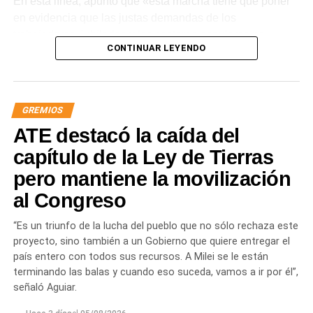
En esta línea, apuntó que «esta marcha tiene que poner
en evidencia que las justas demandas de los
trabajadores, jubilados y los sectores populares no
CONTINUAR LEYENDO
encuentran respuestas, y que el gobierno es el exclusivo
responsable de la angustia en la que está sumida la
mayoría de la sociedad».
GREMIOS
«Lo demuestran las encuestas, a Milei se le están
ATE destacó la caída del
terminando las balas. Tiene que saber que empezamos a
ir por él», sentenció Aguiar.
capítulo de la Ley de Tierras
pero mantiene la movilización
Las movilizaciones además se replicarán en todas las
al Congreso
provincias en el marco de la Jornada Nacional de
Lucha
dispuesta por el sindicato estatal en reclamo por
“Es un triunfo de la lucha del pueblo que no sólo rechaza este
«reapertura de paritarias y urgente recomposición salarial
proyecto, sino también a un Gobierno que quiere entregar el
y de jubilaciones; rechazo al vaciamiento de los
país entero con todos sus recursos. A Milei se le están
organismos públicos; pase a planta permanente de todas
terminando las balas y cuando eso suceda, vamos a ir por él”,
las y los trabajadores precarizados; rechazo a las
señaló Aguiar.
privatizaciones de empresas públicas; reincorporación de