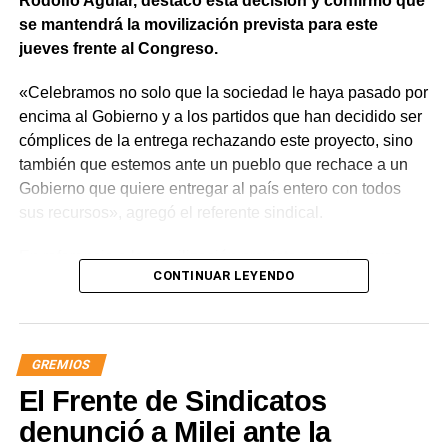
Rodolfo Aguiar, destacó esta decisión y confirmó que
se mantendrá la movilización prevista para este
jueves frente al Congreso.
«Celebramos no solo que la sociedad le haya pasado por
encima al Gobierno y a los partidos que han decidido ser
cómplices de la entrega rechazando este proyecto, sino
también que estemos ante un pueblo que rechace a un
Gobierno que quiere entregar al país entero con todos
sus recursos», agregó el referente sindical.
En referencia a la movilización prevista para el jueves,
CONTINUAR LEYENDO
apuntó que «a Milei se le están terminando las balas y
cuando eso suceda, vamos a ir por él. Igual vamos a
movilizar para seguir repudiando a los senadores han
tergiversado su representación, porque debieran impulsar
GREMIOS
y votar iniciativas para defender los intereses de nuestra
El Frente de Sindicatos
nación y no rematarla».
denunció a Milei ante la
«Este es un avance significativo de la lucha. Quedó