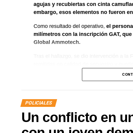
agujas y recubiertas con cinta camuflada
embargo, esos elementos no fueron en
Como resultado del operativo,
el persona
milímetros con la inscripción GAT, qu
Global Ammotech.
Tras el hallazgo, se dio intervención a la
remitidas en calidad de secuestro y queden
CONT
POLICIALES
Un conflicto en u
con un joven demo