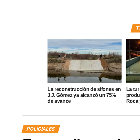
T
La reconstrucción de sifones en
La tur
J.J. Gómez ya alcanzó un 75%
produ
de avance
Roca y
POLICIALES