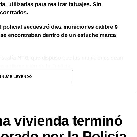
, utilizadas para realizar tatuajes. Sin
contrados.
l policial secuestró diez municiones calibre 9
e se encontraban dentro de un estuche marca
 Fiscalía N° 6, que dispuso que las municiones sean
 a disposición de la Justicia.
INUAR LEYENDO
na vivienda terminó
rado por la Policía