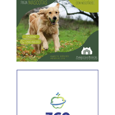
evaluación clínica, el animal fue trasladado mediante
Como parte de la agenda oficial, la comitiva provincial
protocolos de manejo seguro y liberado en un ambiente
mantiene reuniones con organismos internacionales y
adecuado para su descanso.
agencias de Estados Unidos para fortalecer vínculos que
permitan impulsar inversiones y acceder a nuevas
herramientas de financiamiento para el crecimiento de
Río Negro.
La agenda de trabajo comenzó con un encuentro en la
Embajada Argentina en Estados Unidos, donde la
comitiva se reunió con el equipo de consejeros que
acompaña la organización de las reuniones previstas con
organismos internacionales y entidades financieras. El
espacio permitió coordinar el trabajo y fortalecer el
acompañamiento institucional para presentar el potencial
de Río Negro.
En la misma jornada, el equipo también rescató un
ejemplar de macá plateado, una especie característica de