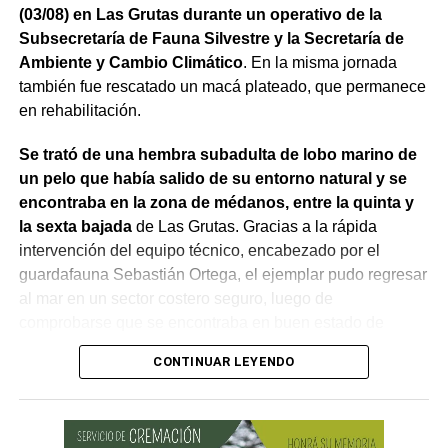
(03/08) en Las Grutas durante un operativo de la
hospitales
.
Subsecretaría de Fauna Silvestre y la Secretaría de
Ambiente y Cambio Climático
. En la misma jornada
El gobernador está acompañado por el ministro de
también fue rescatado un macá plateado, que permanece
Desarrollo Económico y Productivo, Carlos Banacloy; el
en rehabilitación.
ministro de Salud, Demetrio Thalasselis; el ministro de
Hacienda, Gabriel Sánchez y el director ejecutivo de la
Se trató de una hembra subadulta de lobo marino de
Unidad Provincial de Coordinación y Ejecución del
un pelo que había salido de su entorno natural y se
Financiamiento Externo (UPCEFE), Martín Camiña.
encontraba en la zona de médanos, entre la quinta y
la sexta bajada
de Las Grutas. Gracias a la rápida
intervención del equipo técnico, encabezado por el
guardafauna Sebastián Ortega, el ejemplar pudo regresar
al mar en un sector costero seguro, luego de
comprobarse que se encontraba en buen estado de
salud.
CONTINUAR LEYENDO
La intervención permitió evitar situaciones de riesgo tanto
para el lobo marino como para vecinos, turistas y
mascotas que circulaban por el lugar. Tras una