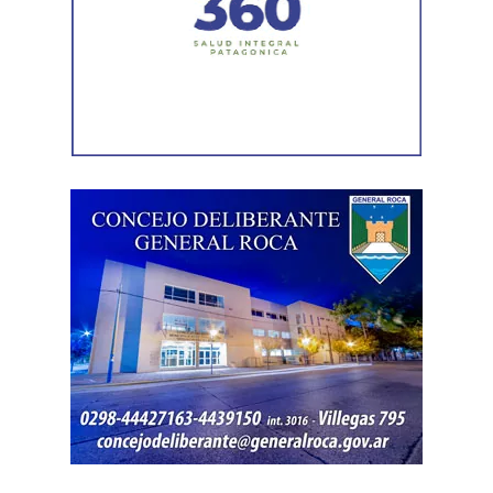
la Patagonia. El ave fue trasladada para su evaluación y
permanece en rehabilitación, donde recibe los cuidados
necesarios hasta que esté en condiciones de ser liberada
nuevamente en su ambiente natural.
El subsecretario de Fauna Silvestre, Iván López, destacó
el trabajo realizado por los equipos: “Cada rescate refleja
el compromiso de nuestros equipos con la protección de
la fauna silvestre y con una convivencia responsable
entre las personas y la naturaleza. Quiero destacar
especialmente el trabajo conjunto de todos los
organismos que participaron en este operativo”.
En ese marco, uno de los encuentros fue con autoridades