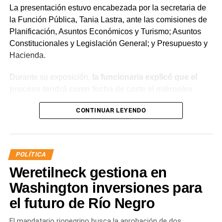
La presentación estuvo encabezada por la secretaria de
la Función Pública, Tania Lastra, ante las comisiones de
Planificación, Asuntos Económicos y Turismo; Asuntos
Constitucionales y Legislación General; y Presupuesto y
Hacienda.
Durante su exposición,
la funcionaria explicó que el
proceso tendrá como fecha de corte el miércoles
(31/12/2025) y detalló que, para acceder a la
CONTINUAR LEYENDO
estabilidad, los agentes deberán aprobar el examen
de idoneidad a través del Instituto Provincial de la
Administración Pública (IPAP), no registrar sanciones
superiores a 10 días de suspensión ante la Junta de
POLÍTICA
Disciplina, contar con un informe favorable y acreditar
Weretilneck gestiona en
aptitud psicofísica mediante la Junta Médica
Provincial.
Washington inversiones para
el futuro de Río Negro
Además, Lastra aseguró que el salario neto de los
trabajadores no sufrirá reducciones y remarcó que todo el
El mandatario rionegrino busca la aprobación de dos