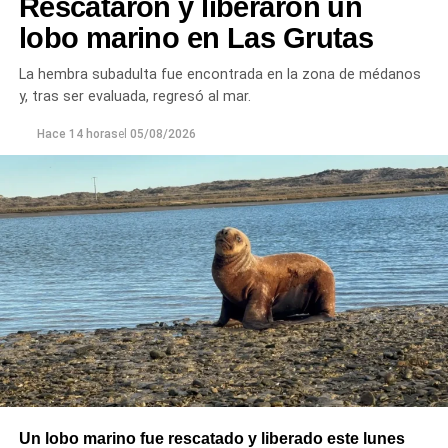
Rescataron y liberaron un
lobo marino en Las Grutas
La hembra subadulta fue encontrada en la zona de médanos
y, tras ser evaluada, regresó al mar.
Hace 14 horas
el
05/08/2026
Las gestiones ante el BID comprenden un crédito de
85 millones de dólares destinado a ampliar la
producción, incorporar nuevas áreas bajo riego
y
fortalecer la capacidad de la provincia para enfrentar los
efectos del cambio climático;
y otro de 60 millones de
Un lobo marino fue rescatado y liberado este lunes
dólares para equipamiento y modernización de los