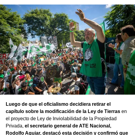
fondos adeudados a las provincias y FGS de la ANSES; y
rechazo a la armonización de las Cajas Previsionales
Provinciales».
Luego de que el oficialismo decidiera retirar el
capítulo sobre la modificación de la Ley de Tierras
en
el proyecto de Ley de Inviolabilidad de la Propiedad
Privada,
el secretario general de ATE Nacional,
Rodolfo Aguiar, destacó esta decisión y confirmó que