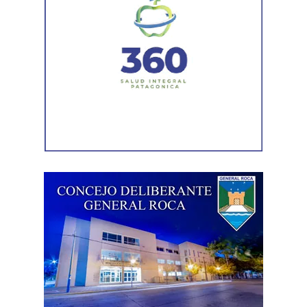
muerta. Con esta reforma, estamos frente a un régimen de
compraventa de la fuerza de trabajo. En la Argentina,
enfrentamos un ataque al Estado de Derecho, a la
democracia, a la Constitución Nacional y al sistema
interamericano de derechos humanos. Por eso es que
esta comisión debe actuar».
Luego, la secretaria general de Conadu, Clara Chevalier,
precisó que, como parte de esa política de destrucción de
los derechos laborales, «el gobierno nacional produjo
una desregulación de los precios fundamentales para la
vida, como las tarifas de transporte, telefonía celular,
internet, luz y gas. Todo eso produjo una caída del salario
que tiene un impacto directo e indirecto sobre las
mujeres».
«Estamos viviendo una brutal disputa por el tiempo.
Mientras la reforma laboral ataca una de las conquistas
fundacionales como la jornada de 8 horas, instalando un