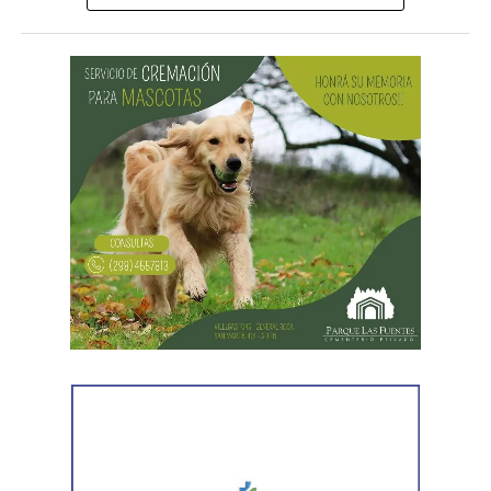
gremial, jurídica y personal» desplegada por funcionarios
del gobierno contra el secretario general de Pilotos
(APLA), Pablo Biró.
«El espíritu de esta reforma es beneficiar sólo a los
empresarios y aumentar sus márgenes de rentabilidad a
partir de una mayor explotación. Jornadas más extensas
y salarios más bajos», dijo el secretario general de ATE,
Rodolfo Aguiar, al iniciar la exposición por parte del
FreSU, que solicitó la audiencia junto con el Centro de
Estudios Legales y Sociales (CELS) y el Sindicato de
Prensa de Buenos Aires (SiPreBA). Participaron también
representantes de la Asociación de Abogados
Laboralistas, Mariana Amartino y Matías Cremonte, y el
presidente de la Asociación Nacional de Jueces del
Trabajo (ANJUT), Juan Orsini.
Agregó que «aquello que sostuvo la OIT sobre que el
trabajo no es una mercancía se transformó en letra