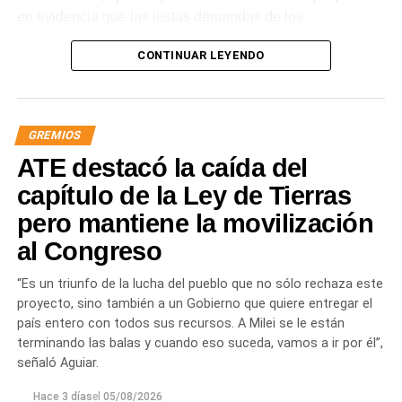
en evidencia que las justas demandas de los
trabajadores, jubilados y los sectores populares no
CONTINUAR LEYENDO
encuentran respuestas, y que el gobierno es el exclusivo
responsable de la angustia en la que está sumida la
mayoría de la sociedad».
GREMIOS
«Lo demuestran las encuestas, a Milei se le están
ATE destacó la caída del
terminando las balas. Tiene que saber que empezamos a
ir por él», sentenció Aguiar.
capítulo de la Ley de Tierras
pero mantiene la movilización
Las movilizaciones además se replicarán en todas las
al Congreso
provincias en el marco de la Jornada Nacional de
Lucha
dispuesta por el sindicato estatal en reclamo por
“Es un triunfo de la lucha del pueblo que no sólo rechaza este
«reapertura de paritarias y urgente recomposición salarial
proyecto, sino también a un Gobierno que quiere entregar el
y de jubilaciones; rechazo al vaciamiento de los
país entero con todos sus recursos. A Milei se le están
organismos públicos; pase a planta permanente de todas
terminando las balas y cuando eso suceda, vamos a ir por él”,
las y los trabajadores precarizados; rechazo a las
señaló Aguiar.
privatizaciones de empresas públicas; reincorporación de
todas las y los trabajadores despedidos; restitución de los
Hace 3 días
el
05/08/2026