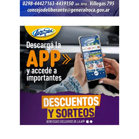
banco de horas flexible, que borra los límites entre lo
personal y lo laboral, debemos recurrir a varios empleos
para poder sostener la vida», dijo Chevalier y subrayó
que «esta pobreza de tiempo impacta de manera
asimétrica sobre las mujeres, provoca una crisis sobre los
cuidados y desorganiza los hogares».
Al abordar la persecución política a sindicalistas y
sindicatos, Biró sostuvo que «el Estado me ha iniciado
una persecución mediática, gremial, jurídica y personal
por ser el secretario general de la Asociación de Pilotos.
Se trata de una campaña abierta y pública de difamación
llevada adelante por funcionarios del gobierno, utilizando
la aplicación Mi Argentina o las carteleras de las
estaciones terminales. Usaron todos los recursos del
Estado. Me imputaron delitos penales, me hicieron saber
que perseguían a mi familia, a mi mujer y a mis hijas, y
tuve que presentar un habeas corpus preventivo».