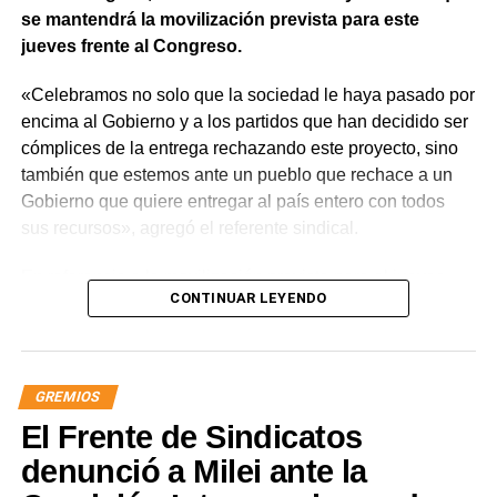
se mantendrá la movilización prevista para este
jueves frente al Congreso.
«Celebramos no solo que la sociedad le haya pasado por
encima al Gobierno y a los partidos que han decidido ser
cómplices de la entrega rechazando este proyecto, sino
también que estemos ante un pueblo que rechace a un
Gobierno que quiere entregar al país entero con todos
sus recursos», agregó el referente sindical.
En referencia a la movilización prevista para el jueves,
CONTINUAR LEYENDO
apuntó que «a Milei se le están terminando las balas y
cuando eso suceda, vamos a ir por él. Igual vamos a
movilizar para seguir repudiando a los senadores han
tergiversado su representación, porque debieran impulsar
GREMIOS
y votar iniciativas para defender los intereses de nuestra
El Frente de Sindicatos
nación y no rematarla».
denunció a Milei ante la
«Este es un avance significativo de la lucha. Quedó