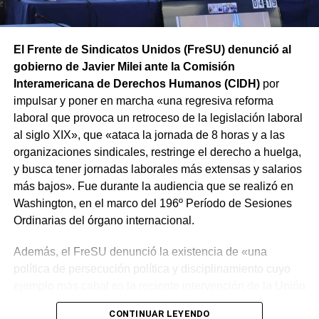
El Frente de Sindicatos Unidos (FreSU) denunció al
gobierno de Javier Milei ante la Comisión
Interamericana de Derechos Humanos (CIDH)
por
impulsar y poner en marcha «una regresiva reforma
laboral que provoca un retroceso de la legislación laboral
al siglo XIX», que «ataca la jornada de 8 horas y a las
organizaciones sindicales, restringe el derecho a huelga,
y busca tener jornadas laborales más extensas y salarios
más bajos». Fue durante la audiencia que se realizó en
Washington, en el marco del 196º Período de Sesiones
Ordinarias del órgano internacional.
Además, el FreSU denunció la existencia de «una
política de persecución política y disciplinamiento cuyo
ejemplo más cabal es la reciente intervención de la Unión
Obrera Metalúrgica (UOM) y la persecución mediática,
CONTINUAR LEYENDO