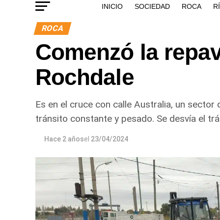
INICIO
SOCIEDAD
ROCA
R
ROCA
Comenzó la repav
Rochdale
Es en el cruce con calle Australia, un sector
tránsito constante y pesado. Se desvía el tr
Hace 2 años
el
23/04/2024