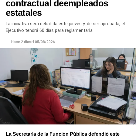
contractual deempleados
estatales
«La aprobación de este crédito refleja la confianza que
organismos internacionales depositan en nuestra forma
La iniciativa será debatida este jueves y, de ser aprobada, el
de administrar la provincia. Esa confianza se construye
Ejecutivo tendrá 60 días para reglamentarla.
con responsabilidad, previsibilidad y cumpliendo la
palabra. Ese es el rumbo que elegimos y que vamos a
Hace 2 días
el
05/08/2026
seguir fortaleciendo”, sostuvo.
“Proyectos de esta envergadura serían imposibles de
concretar sin este financiamiento internacional. Todo
nuestro agradecimiento al BID por confiar en el camino
que estamos recorriendo y en la visión de futuro que
tenemos para Río Negro”, dijo el gobernador.
Finalmente, el mandatario aseveró que “el rumbo está
claro y genera confianza, ahora el desafío es seguir
trabajando para que los rionegrinos disfruten los
beneficios de estas inversiones”.
La Secretaría de la Función Pública defendió este