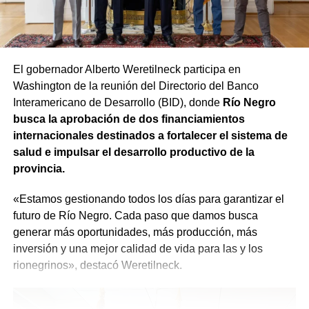
productores puedan instalar mallas antigranizo.
encuentren en condiciones de acceder a la estabilidad,
sino que también busca garantizar que el procedimiento
Equipamiento para el SPLIF
se desarrolle con responsabilidad. «Tenemos que dar
cuenta a todos los rionegrinos de que el trabajo va a ser
El gobernador Alberto Weretilneck participa en
Además, se refuerza la preparación ante incendios
hecho con absoluta responsabilidad y con la visión de
Washington de la reunión del Directorio del Banco
forestales. El SPLIF sumará 4 camiones cisterna y 30
que quienes estén trabajando en el Estado sean los
Interamericano de Desarrollo (BID), donde
Río Negro
reservorios transportables que permitirán almacenar
mejores», expresó.
busca la aprobación de dos financiamientos
900.000 litros de agua, 3 minicargadoras, 1 tractor, 23
internacionales destinados a fortalecer el sistema de
motobombas, 3 cuatriciclos y 1 UTV, entre otro
salud e impulsar el desarrollo productivo de la
equipamiento.
provincia.
Se agregarán 13 cámaras domo, 7 estaciones
«Estamos gestionando todos los días para garantizar el
meteorológicas, sistemas de comunicación y tecnología
futuro de Río Negro. Cada paso que damos busca
para mejorar la detección temprana y reducir los tiempos
generar más oportunidades, más producción, más
de respuesta frente al fuego.
inversión y una mejor calidad de vida para las y los
rionegrinos», destacó Weretilneck.