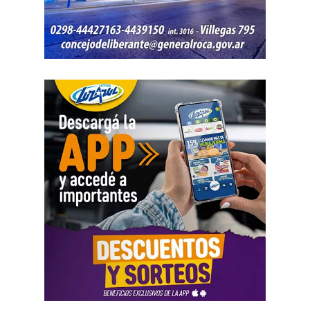
Como parte de la agenda oficial, la comitiva provincial
mantiene reuniones con organismos internacionales y
agencias de Estados Unidos para fortalecer vínculos que
permitan impulsar inversiones y acceder a nuevas
herramientas de financiamiento para el crecimiento de
Río Negro.
La agenda de trabajo comenzó con un encuentro en la
Embajada Argentina en Estados Unidos, donde la
comitiva se reunió con el equipo de consejeros que
acompaña la organización de las reuniones previstas con
organismos internacionales y entidades financieras. El