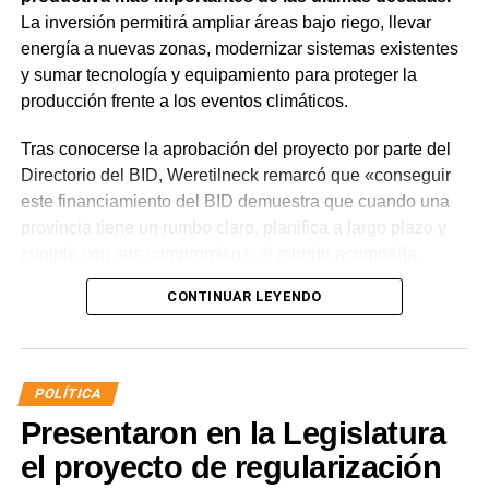
La inversión permitirá ampliar áreas bajo riego, llevar
energía a nuevas zonas, modernizar sistemas existentes
y sumar tecnología y equipamiento para proteger la
producción frente a los eventos climáticos.
Tras conocerse la aprobación del proyecto por parte del
Directorio del BID, Weretilneck remarcó que «conseguir
este financiamiento del BID demuestra que cuando una
provincia tiene un rumbo claro, planifica a largo plazo y
cumple con sus compromisos, el mundo acompaña.
Estos fondos llegan porque Río Negro tiene un proyecto
CONTINUAR LEYENDO
de desarrollo serio, con obras concretas y una visión de
futuro».
El monto total del Programa es de US$ 85 millones.
POLÍTICA
De ese total, US$ 80 millones serán financiados con
Presentaron en la Legislatura
recursos del Banco Interamericano de Desarrollo y
US$ 5 millones con recursos propios de la provincia
el proyecto de regularización
de Río Negro.