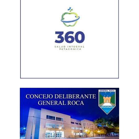
Las gestiones ante el BID comprenden un crédito de
85 millones de dólares destinado a ampliar la
producción, incorporar nuevas áreas bajo riego
y
fortalecer la capacidad de la provincia para enfrentar los
efectos del cambio climático;
y otro de 60 millones de
dólares para equipamiento y modernización de los
hospitales
.
El gobernador está acompañado por el ministro de
Desarrollo Económico y Productivo, Carlos Banacloy; el
ministro de Salud, Demetrio Thalasselis; el ministro de
Hacienda, Gabriel Sánchez y el director ejecutivo de la
Unidad Provincial de Coordinación y Ejecución del
Financiamiento Externo (UPCEFE), Martín Camiña.