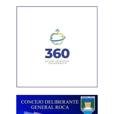
Durante el procedimiento, el personal encontró el teléfono
celular que permanecía desaparecido, oculto en el
acceso a la vivienda. El aparato fue reconocido por la
víctima, quien presentó la documentación
correspondiente para acreditar su propiedad. Además,
también
fue hallada la bolsa con el dinero en efectivo
denunciado como robado
.
Posteriormente, el inmueble fue preservado para la