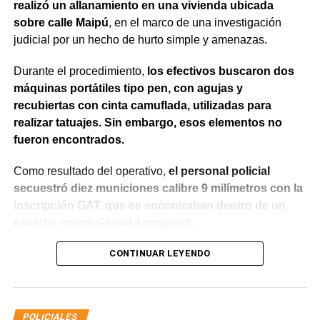
realizó un allanamiento en una vivienda ubicada
sobre calle Maipú
, en el marco de una investigación
judicial por un hecho de hurto simple y amenazas.
Durante el procedimiento,
los efectivos buscaron dos
máquinas portátiles tipo pen, con agujas y
recubiertas con cinta camuflada, utilizadas para
realizar tatuajes. Sin embargo, esos elementos no
fueron encontrados.
Como resultado del operativo,
el personal policial
secuestró diez municiones calibre 9 milímetros con la
inscripción GAT, que se encontraban dentro de un
estuche marca Global Ammotech.
Tras el hallazgo, se dio intervención a la Fiscalía N° 6,
CONTINUAR LEYENDO
que dispuso que las municiones sean remitidas en
calidad de secuestro y queden a disposición de la
Justicia.
POLICIALES