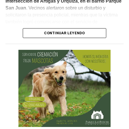
intersección de Artigas y Urquiza, en el barrio Parque
San Juan
. Vecinos alertaron sobre un disturbio y
solicitaron la presencia policial, mientras que la víctima
también logró comunicarse con el servicio de
emergencias para informar lo que estaba ocurriendo.
CONTINUAR LEYENDO
Al llegar, los efectivos encontraron a la víctima reteniendo
a uno de los sospechosos. Según relató,
ambos
hombres le habían sustraído una bolsa con dinero en
efectivo y dos teléfonos celulares. En el lugar se
recuperó parte de los bienes robados y se detuvo al
primer involucrado.
En forma paralela,
otra comisión policial se dirigió a
una vivienda ubicada en el barrio Villa Obrera,
señalada por la víctima. Allí se identificó al segundo
sospechoso
y se llevaron adelante distintas diligencias
en el marco de la investigación.