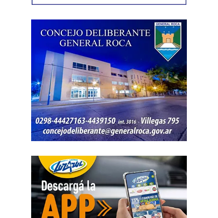
correspondiente para acreditar su propiedad. Además,
también
fue hallada la bolsa con el dinero en efectivo
denunciado como robado
.
Posteriormente, el inmueble fue preservado para la
intervención del Gabinete de Criminalística, que realizó
las pericias correspondientes. Otros elementos
encontrados quedaron bajo resguardo para determinar su
procedencia.
Por disposición de la Fiscalía de turno, ambos hombres
permanecen detenidos en el marco de una causa por
robo.