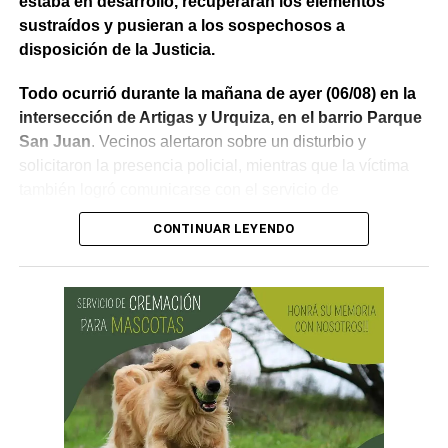
estaba en desarrollo, recuperaran los elementos
sustraídos y pusieran a los sospechosos a
disposición de la Justicia.
Todo ocurrió durante la mañana de ayer (06/08) en la
intersección de Artigas y Urquiza, en el barrio Parque
San Juan
. Vecinos alertaron sobre un disturbio y
solicitaron la presencia policial, mientras que la víctima
también logró comunicarse con el servicio de
emergencias para informar lo que estaba ocurriendo.
CONTINUAR LEYENDO
Al llegar, los efectivos encontraron a la víctima reteniendo
a uno de los sospechosos. Según relató,
ambos
hombres le habían sustraído una bolsa con dinero en
efectivo y dos teléfonos celulares. En el lugar se
recuperó parte de los bienes robados y se detuvo al
primer involucrado.
En forma paralela,
otra comisión policial se dirigió a
una vivienda ubicada en el barrio Villa Obrera,