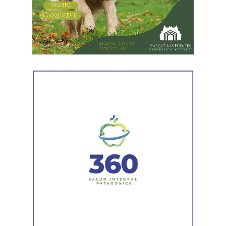
señalada por la víctima. Allí se identificó al segundo
sospechoso
y se llevaron adelante distintas diligencias
en el marco de la investigación.
Durante el procedimiento, el personal encontró el teléfono
celular que permanecía desaparecido, oculto en el
acceso a la vivienda. El aparato fue reconocido por la
víctima, quien presentó la documentación