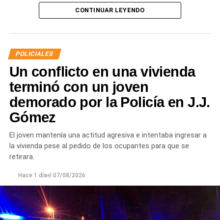
Tras el hallazgo, se dio intervención a la Fiscalía N° 6,
CONTINUAR LEYENDO
que dispuso que las municiones sean remitidas en
calidad de secuestro y queden a disposición de la
Justicia.
POLICIALES
Un conflicto en una vivienda
terminó con un joven
demorado por la Policía en J.J.
Gómez
El joven mantenía una actitud agresiva e intentaba ingresar a
la vivienda pese al pedido de los ocupantes para que se
retirara.
Hace 1 día
el
07/08/2026