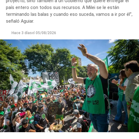
proyecto, sino también a un Gobierno que quiere entregar el
y de jubilaciones; rechazo al vaciamiento de los
país entero con todos sus recursos. A Milei se le están
organismos públicos; pase a planta permanente de todas
terminando las balas y cuando eso suceda, vamos a ir por él”,
las y los trabajadores precarizados; rechazo a las
señaló Aguiar.
privatizaciones de empresas públicas; reincorporación de
todas las y los trabajadores despedidos; restitución de los
Hace 3 días
el
05/08/2026
fondos adeudados a las provincias y FGS de la ANSES; y
rechazo a la armonización de las Cajas Previsionales
Provinciales».