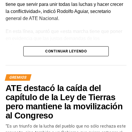
tiene que servir para unir todas las luchas y hacer crecer
la conflictividad», indicó Rodolfo Aguiar, secretario
general de ATE Nacional.
En esta línea, apuntó que «esta marcha tiene que poner
en evidencia que las justas demandas de los
trabajadores, jubilados y los sectores populares no
CONTINUAR LEYENDO
encuentran respuestas, y que el gobierno es el exclusivo
responsable de la angustia en la que está sumida la
mayoría de la sociedad».
GREMIOS
«Lo demuestran las encuestas, a Milei se le están
ATE destacó la caída del
terminando las balas. Tiene que saber que empezamos a
ir por él», sentenció Aguiar.
capítulo de la Ley de Tierras
pero mantiene la movilización
Las movilizaciones además se replicarán en todas las
al Congreso
provincias en el marco de la Jornada Nacional de
Lucha
dispuesta por el sindicato estatal en reclamo por
“Es un triunfo de la lucha del pueblo que no sólo rechaza este
«reapertura de paritarias y urgente recomposición salarial