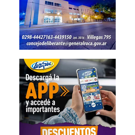
«Estamos viviendo una brutal disputa por el tiempo.
Mientras la reforma laboral ataca una de las conquistas
fundacionales como la jornada de 8 horas, instalando un
banco de horas flexible, que borra los límites entre lo
personal y lo laboral, debemos recurrir a varios empleos
para poder sostener la vida», dijo Chevalier y subrayó
que «esta pobreza de tiempo impacta de manera
asimétrica sobre las mujeres, provoca una crisis sobre los
cuidados y desorganiza los hogares».
Al abordar la persecución política a sindicalistas y
sindicatos, Biró sostuvo que «el Estado me ha iniciado
una persecución mediática, gremial, jurídica y personal
por ser el secretario general de la Asociación de Pilotos.
Se trata de una campaña abierta y pública de difamación
llevada adelante por funcionarios del gobierno, utilizando
la aplicación Mi Argentina o las carteleras de las
estaciones terminales. Usaron todos los recursos del