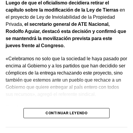
Luego de que el oficialismo decidiera retirar el
capítulo sobre la modificación de la Ley de Tierras
en
el proyecto de Ley de Inviolabilidad de la Propiedad
Privada,
el secretario general de ATE Nacional,
Rodolfo Aguiar, destacó esta decisión y confirmó que
se mantendrá la movilización prevista para este
jueves frente al Congreso.
«Celebramos no solo que la sociedad le haya pasado por
encima al Gobierno y a los partidos que han decidido ser
cómplices de la entrega rechazando este proyecto, sino
también que estemos ante un pueblo que rechace a un
Gobierno que quiere entregar al país entero con todos
sus recursos», agregó el referente sindical.
En referencia a la movilización prevista para el jueves,
CONTINUAR LEYENDO
apuntó que «a Milei se le están terminando las balas y
cuando eso suceda, vamos a ir por él. Igual vamos a
movilizar para seguir repudiando a los senadores han