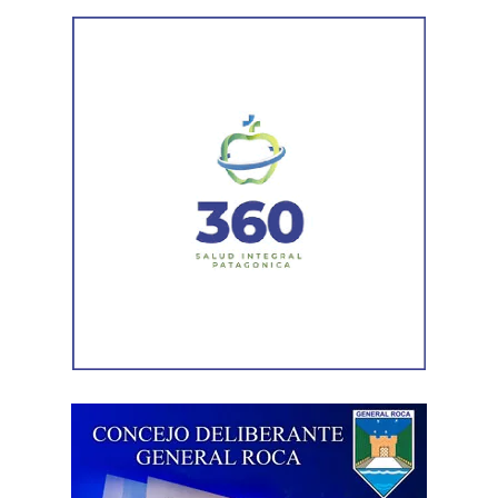
Trabajo (ANJUT), Juan Orsini.
Agregó que «aquello que sostuvo la OIT sobre que el
trabajo no es una mercancía se transformó en letra
muerta. Con esta reforma, estamos frente a un régimen de
compraventa de la fuerza de trabajo. En la Argentina,
enfrentamos un ataque al Estado de Derecho, a la
democracia, a la Constitución Nacional y al sistema
interamericano de derechos humanos. Por eso es que
esta comisión debe actuar».
Luego, la secretaria general de Conadu, Clara Chevalier,
precisó que, como parte de esa política de destrucción de
los derechos laborales, «el gobierno nacional produjo
una desregulación de los precios fundamentales para la
vida, como las tarifas de transporte, telefonía celular,
internet, luz y gas. Todo eso produjo una caída del salario
que tiene un impacto directo e indirecto sobre las
mujeres».