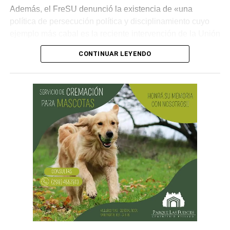
Además, el FreSU denunció la existencia de «una
política de persecución política y disciplinamiento cuyo
ejemplo más cabal es la reciente intervención de la Unión
Obrera Metalúrgica (UOM) y la persecución mediática,
CONTINUAR LEYENDO
gremial, jurídica y personal» desplegada por funcionarios
del gobierno contra el secretario general de Pilotos
(APLA), Pablo Biró.
«El espíritu de esta reforma es beneficiar sólo a los
empresarios y aumentar sus márgenes de rentabilidad a
partir de una mayor explotación. Jornadas más extensas
y salarios más bajos», dijo el secretario general de ATE,
Rodolfo Aguiar, al iniciar la exposición por parte del
FreSU, que solicitó la audiencia junto con el Centro de
Estudios Legales y Sociales (CELS) y el Sindicato de
Prensa de Buenos Aires (SiPreBA). Participaron también
representantes de la Asociación de Abogados
Laboralistas, Mariana Amartino y Matías Cremonte, y el
presidente de la Asociación Nacional de Jueces del