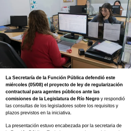
al proyecto impulsado por Southern Energy.
La compañía está integrada por Pan American Energy,
YPF, Pampa Energía, Harbour Energy y Golar LNG. En
una segunda instancia se incorporará el buque MKII, con
lo que ambas unidades alcanzarán una capacidad
conjunta cercana a los 6 millones de toneladas de GNL
por año.
Río Negro se prepara para exportar
energía al mundo
La Secretaría de la Función Pública defendió este
El avance del Hilli Episeyo se integra a las obras e
miércoles (05/08) el proyecto de ley de regularización
inversiones que se desarrollan para vincular la
contractual para agentes públicos ante las
producción de gas con la futura terminal flotante. El
comisiones de la Legislatura de Río Negro
y respondió
proyecto contempla infraestructura terrestre y submarina,
las consultas de los legisladores sobre los requisitos y
instalaciones de compresión y sistemas de amarre frente
plazos previstos en la iniciativa.
a la costa rionegrina.
La presentación estuvo encabezada por la secretaria de
Esta nueva etapa productiva posiciona al Golfo San