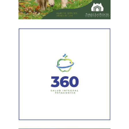
oportunidades, publicidad, transparencia y derecho a la
revisión administrativa».
Respecto de los próximos pasos, indicó que el proyecto
será tratado este jueves por la Legislatura provincial.
En
caso de ser aprobado y promulgado, el Poder
Ejecutivo dispondrá de 60 días para dictar el decreto
reglamentario que establecerá los detalles del
proceso.
La funcionaria sostuvo además que la iniciativa no solo
representa una solución para los agentes que se
encuentren en condiciones de acceder a la estabilidad,
sino que también busca garantizar que el procedimiento
se desarrolle con responsabilidad. «Tenemos que dar
cuenta a todos los rionegrinos de que el trabajo va a ser
hecho con absoluta responsabilidad y con la visión de
que quienes estén trabajando en el Estado sean los
mejores», expresó.