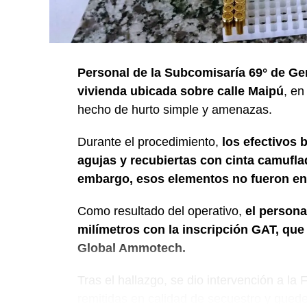
Personal de la Subcomisaría 69° de Ge
vivienda ubicada sobre calle Maipú
, en
hecho de hurto simple y amenazas.
Durante el procedimiento,
los efectivos 
agujas y recubiertas con cinta camuflada
embargo, esos elementos no fueron en
Como resultado del operativo,
el persona
milímetros con la inscripción GAT, qu
Global Ammotech.
Tras el hallazgo, se dio intervención a la
remitidas en calidad de secuestro y queden