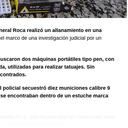
neral Roca realizó un allanamiento en una
 el marco de una investigación judicial por un
buscaron dos máquinas portátiles tipo pen, con
, utilizadas para realizar tatuajes. Sin
contrados.
l policial secuestró diez municiones calibre 9
e se encontraban dentro de un estuche marca
 Fiscalía N° 6, que dispuso que las municiones sean
 a disposición de la Justicia.