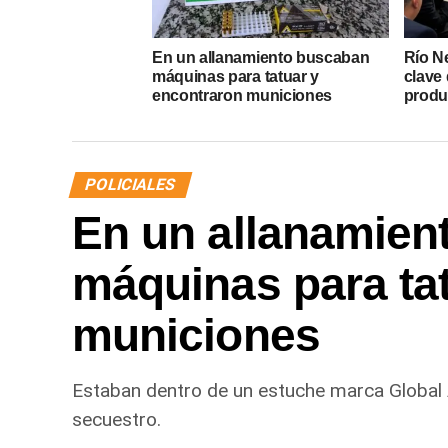
En un allanamiento buscaban
Río N
máquinas para tatuar y
clave 
encontraron municiones
produ
POLICIALES
En un allanamien
máquinas para ta
municiones
Estaban dentro de un estuche marca Global
secuestro.