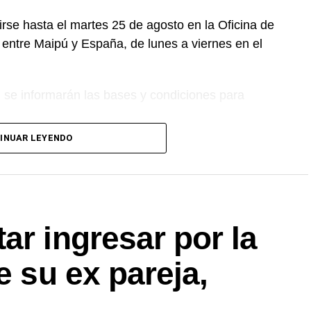
rse hasta el martes 25 de agosto en la Oficina de
 entre Maipú y España, de lunes a viernes en el
n se informarán las bases y condiciones para
INUAR LEYENDO
sados pueden comunicarse a los teléfonos
es de 8 a 14.
ar ingresar por la
e su ex pareja,