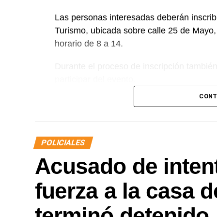
Las personas interesadas deberán inscribi
Turismo, ubicada sobre calle 25 de Mayo,
horario de 8 a 14.
Durante el proceso de inscripción tambié
participar del evento.
CONT
Para obtener más información, los intere
4423195 o 2984-646319, de lunes a viern
POLICIALES
Acusado de intent
fuerza a la casa d
terminó detenido