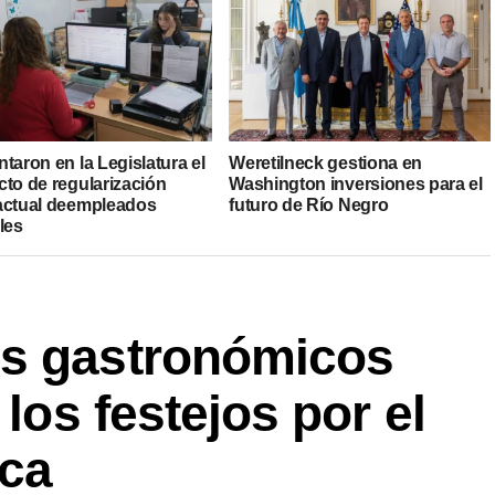
taron en la Legislatura el
Weretilneck gestiona en
cto de regularización
Washington inversiones para el
actual deempleados
futuro de Río Negro
les
os gastronómicos
 los festejos por el
oca