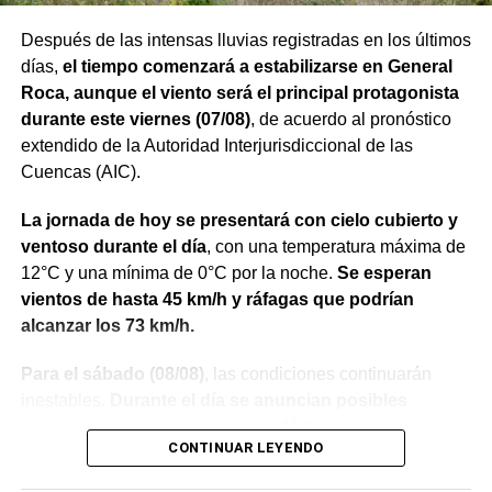
acceso a la vivienda. El aparato fue reconocido por la
víctima, quien presentó la documentación
Después de las intensas lluvias registradas en los últimos
correspondiente para acreditar su propiedad. Además,
días,
el tiempo comenzará a estabilizarse en General
también
fue hallada la bolsa con el dinero en efectivo
Roca, aunque el viento será el principal protagonista
denunciado como robado
.
durante este viernes (07/08)
, de acuerdo al pronóstico
extendido de la Autoridad Interjurisdiccional de las
Posteriormente, el inmueble fue preservado para la
Cuencas (AIC).
intervención del Gabinete de Criminalística, que realizó
las pericias correspondientes. Otros elementos
La jornada de hoy se presentará con cielo cubierto y
encontrados quedaron bajo resguardo para determinar su
ventoso durante el día
, con una temperatura máxima de
procedencia.
12°C y una mínima de 0°C por la noche.
Se esperan
vientos de hasta 45 km/h y ráfagas que podrían
Por disposición de la Fiscalía de turno, ambos hombres
alcanzar los 73 km/h.
permanecen detenidos en el marco de una causa por
robo.
Para el sábado (08/08)
, las condiciones continuarán
inestables.
Durante el día se anuncian posibles
tormentas, con una máxima de 11°C y una mínima de
CONTINUAR LEYENDO
-4°C
. El viento alcanzará los 46 km/h, con ráfagas de
hasta 61 km/h.