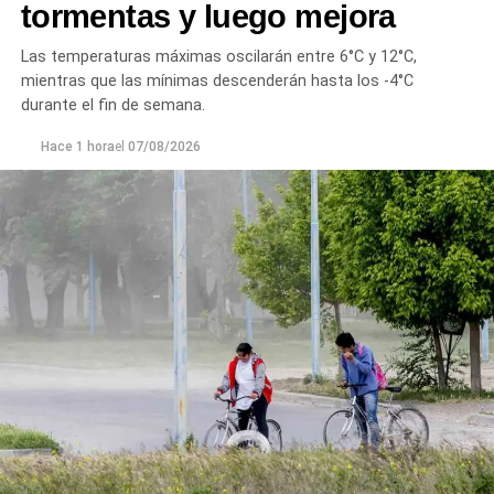
tormentas y luego mejora
En forma paralela,
otra comisión policial se dirigió a
una vivienda ubicada en el barrio Villa Obrera,
Las temperaturas máximas oscilarán entre 6°C y 12°C,
señalada por la víctima. Allí se identificó al segundo
mientras que las mínimas descenderán hasta los -4°C
sospechoso
y se llevaron adelante distintas diligencias
durante el fin de semana.
en el marco de la investigación.
Hace 1 hora
el
07/08/2026
Durante el procedimiento, el personal encontró el teléfono
celular que permanecía desaparecido, oculto en el