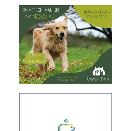
El domingo (09/08) comenzará una mejora en las
condiciones meteorológicas
. El cielo estará
mayormente despejado durante el día y despejado por la
noche. La temperatura oscilará entre una máxima de 7°C
y una mínima de -3°C.
El lunes (10/08) regresará la nubosidad, con cielo
cubierto y temperaturas entre 6°C y 1°C.
Para el martes (11/08), el pronóstico indica cielo
mayormente cubierto durante el día y mayormente
despejado por la noche, con una máxima de 11°C y una
mínima de 2°C.
Finalmente, el miércoles (12/08) se espera una jornada
estable, con cielo despejado durante el día, mayormente
cubierto por la noche y temperaturas entre 12°C y 2°C.