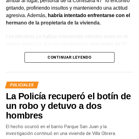
arribar al lugar, personal de la Comisaría 47° lo encontró
gritando, profiriendo insultos y manteniendo una actitud
agresiva. Además,
habría intentado enfrentarse con el
hermano de la propietaria de la vivienda.
Los efectivos ya habían intervenido minutos antes en el
mismo domicilio. En esa oportunidad,
una mujer de 31
años manifestó que había compartido bebidas
CONTINUAR LEYENDO
alcohólicas con el joven y que, en el marco de una
discusión, sufrió una lesión leve en el rostro.
La víctima expresó que no deseaba radicar una
POLICIALES
denuncia penal ni recibir asistencia médica y
La Policía recuperó el botín de
únicamente solicitó que el joven se retirara del lugar
para evitar que el conflicto continuara.
un robo y detuvo a dos
hombres
Ante la persistencia de la conducta agresiva y el
incumplimiento de las indicaciones impartidas por los
El hecho ocurrió en el barrio Parque San Juan y la
efectivos,
el hombre fue demorado con el objetivo de
investigación continuó en una vivienda de Villa Obrera.
prevenir que la situación derivara en un hecho de