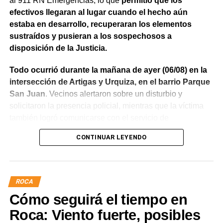
al 911 RN Emergencias, lo que
permitió que los
efectivos llegaran al lugar cuando el hecho aún
estaba en desarrollo, recuperaran los elementos
sustraídos y pusieran a los sospechosos a
disposición de la Justicia.
Todo ocurrió durante la mañana de ayer (06/08) en la
intersección de Artigas y Urquiza, en el barrio Parque
San Juan
. Vecinos alertaron sobre un disturbio y
solicitaron la presencia policial, mientras que la víctima
también logró comunicarse con el servicio de
emergencias para informar lo que estaba ocurriendo.
CONTINUAR LEYENDO
Al llegar, los efectivos encontraron a la víctima reteniendo
a uno de los sospechosos. Según relató,
ambos
hombres le habían sustraído una bolsa con dinero en
ROCA
efectivo y dos teléfonos celulares. En el lugar se
Cómo seguirá el tiempo en
recuperó parte de los bienes robados y se detuvo al
primer involucrado.
Roca: Viento fuerte, posibles