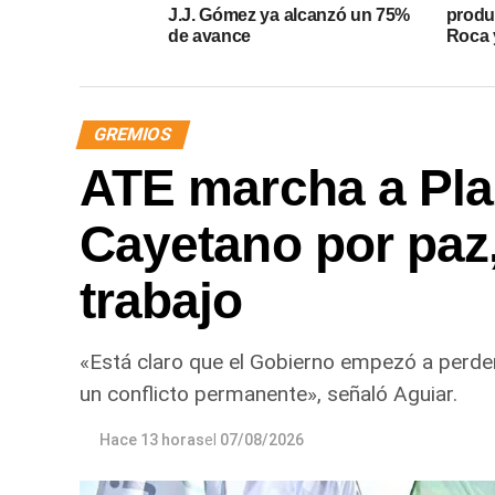
J.J. Gómez ya alcanzó un 75%
produ
de avance
Roca y
GREMIOS
ATE marcha a Pla
Cayetano por paz, 
trabajo
«Está claro que el Gobierno empezó a perder 
un conflicto permanente», señaló Aguiar.
Hace 13 horas
el
07/08/2026