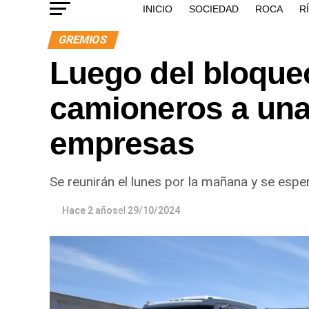
INICIO
SOCIEDAD
ROCA
R
GREMIOS
Luego del bloqueo
camioneros a una
empresas
Se reunirán el lunes por la mañana y se espe
Hace 2 años
el
29/10/2024