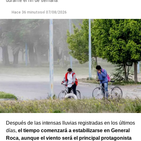
durante el fin de semana.
en el marco de la investigación.
Hace 36 minutos
el
07/08/2026
Durante el procedimiento, el personal encontró el teléfono
celular que permanecía desaparecido, oculto en el
acceso a la vivienda. El aparato fue reconocido por la
víctima, quien presentó la documentación
Después de las intensas lluvias registradas en los últimos
correspondiente para acreditar su propiedad. Además,
días,
el tiempo comenzará a estabilizarse en General
también
fue hallada la bolsa con el dinero en efectivo
Roca, aunque el viento será el principal protagonista