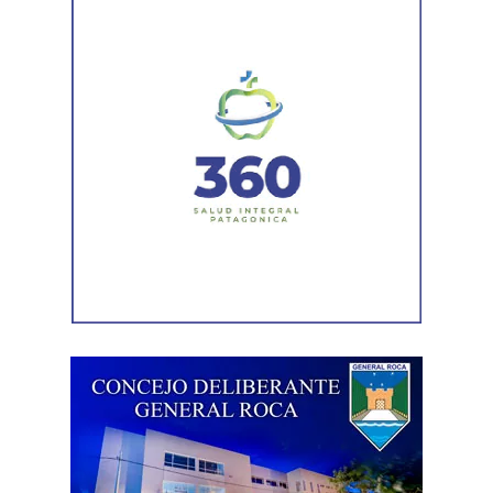
sectores de la ciudad, entre ellos Jujuy y Güemes;
Güemes entre Dr. Maradona y República del Líbano;
Carlos Gardel y Rochdale; Rochdale y Australia;
Rochdale y Jujuy; Yrigoyen y Mendoza; Yrigoyen y
Avenida Roca; y Chula Vista, casi San Juan.