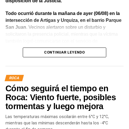
disposición de la Justicia.
Todo ocurrió durante la mañana de ayer (06/08) en la
intersección de Artigas y Urquiza, en el barrio Parque
San Juan
. Vecinos alertaron sobre un disturbio y
solicitaron la presencia policial, mientras que la víctima
también logró comunicarse con el servicio de
emergencias para informar lo que estaba ocurriendo.
CONTINUAR LEYENDO
Al llegar, los efectivos encontraron a la víctima reteniendo
a uno de los sospechosos. Según relató,
ambos
hombres le habían sustraído una bolsa con dinero en
ROCA
efectivo y dos teléfonos celulares. En el lugar se
Cómo seguirá el tiempo en
recuperó parte de los bienes robados y se detuvo al
primer involucrado.
Roca: Viento fuerte, posibles
tormentas y luego mejora
En forma paralela,
otra comisión policial se dirigió a
una vivienda ubicada en el barrio Villa Obrera,
Las temperaturas máximas oscilarán entre 6°C y 12°C,
señalada por la víctima. Allí se identificó al segundo
mientras que las mínimas descenderán hasta los -4°C
sospechoso
y se llevaron adelante distintas diligencias