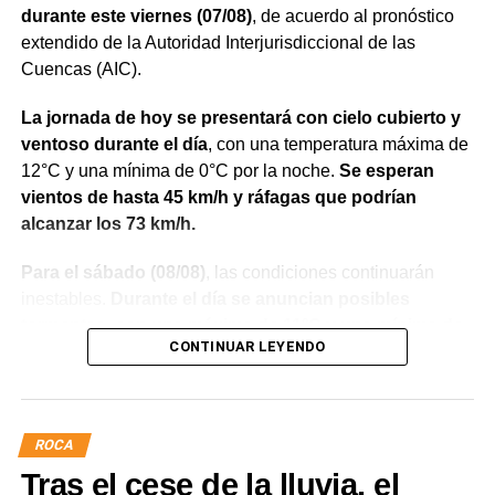
denunciado como robado
.
durante este viernes (07/08)
, de acuerdo al pronóstico
extendido de la Autoridad Interjurisdiccional de las
Posteriormente, el inmueble fue preservado para la
Cuencas (AIC).
intervención del Gabinete de Criminalística, que realizó
las pericias correspondientes. Otros elementos
La jornada de hoy se presentará con cielo cubierto y
encontrados quedaron bajo resguardo para determinar su
ventoso durante el día
, con una temperatura máxima de
procedencia.
12°C y una mínima de 0°C por la noche.
Se esperan
vientos de hasta 45 km/h y ráfagas que podrían
Por disposición de la Fiscalía de turno, ambos hombres
alcanzar los 73 km/h.
permanecen detenidos en el marco de una causa por
robo.
Para el sábado (08/08)
, las condiciones continuarán
inestables.
Durante el día se anuncian posibles
tormentas, con una máxima de 11°C y una mínima de
CONTINUAR LEYENDO
-4°C
. El viento alcanzará los 46 km/h, con ráfagas de
hasta 61 km/h.
El domingo (09/08) comenzará una mejora en las
ROCA
condiciones meteorológicas
. El cielo estará
Tras el cese de la lluvia, el
mayormente despejado durante el día y despejado por la