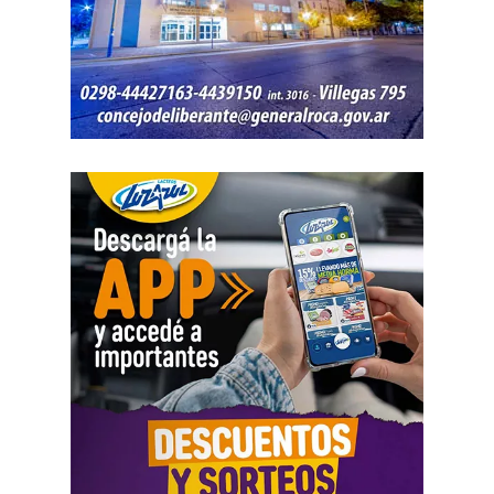
También se efectuaron trabajos en Los Fresnos y Vintter;
Avenida Viterbori y Lago Mascardi; Avenida Roca y
Gadano; y Gadano al 846, donde se retiró una rejilla
dañada y se colocó una valla preventiva para evitar
accidentes.
Como parte del operativo, s
e pusieron en
funcionamiento las bombas sumergibles ubicadas en
José Ingenieros y Mendoza, y en 9 de Julio y
Belgrano, con el objetivo de acelerar el drenaje del
agua acumulada.
Las tareas continuarán durante la tarde en barrio
Chacramonte con la intervención de un camión bomba y
maquinaria vial. Además, el Municipio informó que una
vez que las calles de ripio se sequen y el terreno lo
permita, se retomarán los trabajos de reparación y
mantenimiento.