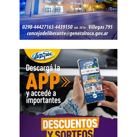
Como parte de la agenda oficial, la comitiva provincial
mantiene reuniones con organismos internacionales y
agencias de Estados Unidos para fortalecer vínculos que
permitan impulsar inversiones y acceder a nuevas
herramientas de financiamiento para el crecimiento de
Río Negro.
La agenda de trabajo comenzó con un encuentro en la
Embajada Argentina en Estados Unidos, donde la
comitiva se reunió con el equipo de consejeros que
acompaña la organización de las reuniones previstas con