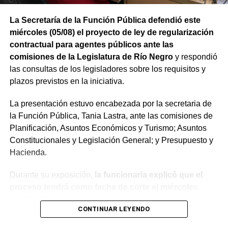
beneficios de estas inversiones”.
La Secretaría de la Función Pública defendió este
Weretilneck estuvo acompañado por los ministros de
miércoles (05/08) el proyecto de ley de regularización
Desarrollo Económico y Productivo, Carlos Banacloy; de
contractual para agentes públicos ante las
Salud, Demetrio Thalasselis y de Hacienda, Gabriel
comisiones de la Legislatura de Río Negro
y respondió
Sánchez, junto al director ejecutivo de la Unidad
las consultas de los legisladores sobre los requisitos y
Provincial de Coordinación y Ejecución del
plazos previstos en la iniciativa.
Financiamiento Externo (UPCEFE), Martín Camiña.
La presentación estuvo encabezada por la secretaria de
Los proyectos
la Función Pública, Tania Lastra, ante las comisiones de
Planificación, Asuntos Económicos y Turismo; Asuntos
El programa reúne cinco proyectos estratégicos. En
Constitucionales y Legislación General; y Presupuesto y
Guardia Mitre se construirán 85 km de nueva red eléctrica
Hacienda.
y 3 centros de transformación. La obra ampliará las
Durante su exposición,
la funcionaria explicó que el
conexiones rurales, permitirá incorporar bombeo y riego
proceso tendrá como fecha de corte el miércoles
presurizado y reducirá más de 50% el costo energético
(31/12/2025) y detalló que, para acceder a la
por hectárea.
CONTINUAR LEYENDO
estabilidad, los agentes deberán aprobar el examen
En Negro Muerto se instalarán 32,2 km de red eléctrica,
de idoneidad a través del Instituto Provincial de la