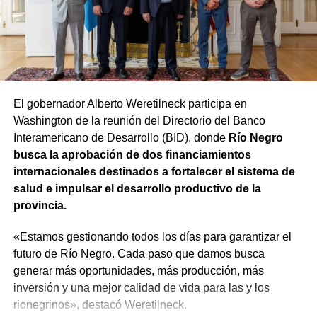
para proteger la producción frente al granizo, con un
La funcionaria sostuvo además que la iniciativa no solo
componente específico de U$S 6 millones para que los
representa una solución para los agentes que se
productores puedan instalar mallas antigranizo.
encuentren en condiciones de acceder a la estabilidad,
sino que también busca garantizar que el procedimiento
Equipamiento para el SPLIF
se desarrolle con responsabilidad. «Tenemos que dar
cuenta a todos los rionegrinos de que el trabajo va a ser
El gobernador Alberto Weretilneck participa en
Además, se refuerza la preparación ante incendios
hecho con absoluta responsabilidad y con la visión de
Washington de la reunión del Directorio del Banco
forestales. El SPLIF sumará 4 camiones cisterna y 30
que quienes estén trabajando en el Estado sean los
Interamericano de Desarrollo (BID), donde
Río Negro
reservorios transportables que permitirán almacenar
mejores», expresó.
busca la aprobación de dos financiamientos
900.000 litros de agua, 3 minicargadoras, 1 tractor, 23
internacionales destinados a fortalecer el sistema de
motobombas, 3 cuatriciclos y 1 UTV, entre otro
salud e impulsar el desarrollo productivo de la
equipamiento.
provincia.
Se agregarán 13 cámaras domo, 7 estaciones
«Estamos gestionando todos los días para garantizar el
meteorológicas, sistemas de comunicación y tecnología
futuro de Río Negro. Cada paso que damos busca
para mejorar la detección temprana y reducir los tiempos
generar más oportunidades, más producción, más
de respuesta frente al fuego.
inversión y una mejor calidad de vida para las y los
rionegrinos», destacó Weretilneck.