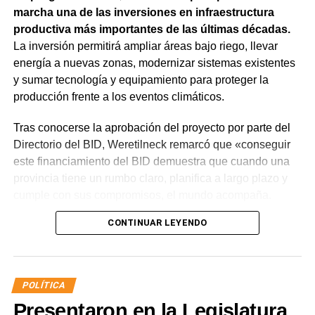
marcha una de las inversiones en infraestructura
productiva más importantes de las últimas décadas.
La inversión permitirá ampliar áreas bajo riego, llevar
energía a nuevas zonas, modernizar sistemas existentes
y sumar tecnología y equipamiento para proteger la
producción frente a los eventos climáticos.
Tras conocerse la aprobación del proyecto por parte del
Directorio del BID, Weretilneck remarcó que «conseguir
este financiamiento del BID demuestra que cuando una
provincia tiene un rumbo claro, planifica a largo plazo y
cumple con sus compromisos, el mundo acompaña.
Estos fondos llegan porque Río Negro tiene un proyecto
CONTINUAR LEYENDO
de desarrollo serio, con obras concretas y una visión de
futuro».
El monto total del Programa es de US$ 85 millones.
POLÍTICA
De ese total, US$ 80 millones serán financiados con
Presentaron en la Legislatura
recursos del Banco Interamericano de Desarrollo y