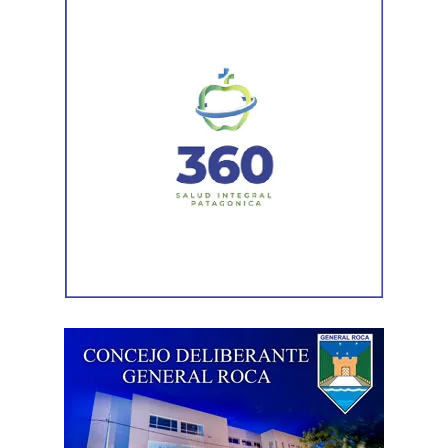
Las gestiones ante el BID comprenden un crédito de
85 millones de dólares destinado a ampliar la
producción, incorporar nuevas áreas bajo riego
y
fortalecer la capacidad de la provincia para enfrentar los
efectos del cambio climático;
y otro de 60 millones de
dólares para equipamiento y modernización de los
hospitales
.
El gobernador está acompañado por el ministro de
Desarrollo Económico y Productivo, Carlos Banacloy; el
ministro de Salud, Demetrio Thalasselis; el ministro de
Hacienda, Gabriel Sánchez y el director ejecutivo de la
Unidad Provincial de Coordinación y Ejecución del
Financiamiento Externo (UPCEFE), Martín Camiña.