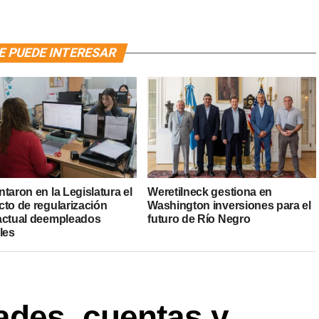
E PUEDE INTERESAR
taron en la Legislatura el
Weretilneck gestiona en
cto de regularización
Washington inversiones para el
actual deempleados
futuro de Río Negro
les
ades, cuentas y