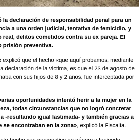
tó la declaración de responsabilidad penal para un
a a una orden judicial, tentativa de femicidio, y
real, delitos cometidos contra su ex pareja. El
 prisión preventiva.
ente explicó que el hecho «que aquí probamos, mediante
 la declaración de la víctima, es que el 23 de agosto de
naba con sus hijos de 8 y 2 años, fue interceptada por
arias oportunidades intentó herir a la mujer en la
eza, todas circunstancias que no logró concretar
ia -resultando igual lastimada- y también gracias a
e se encontraban en la zona»
, explicó la Fiscalía.