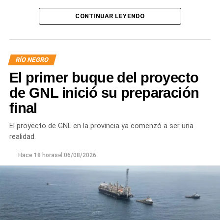
mediante el recambio de siete losas de hormigón del
CONTINUAR LEYENDO
revestimiento del talud sobre la margen derecha, la
reposición de juntas y la reconstrucción de un tramo de
vereda, mejorando la seguridad y el funcionamiento del
sistema.
RÍO NEGRO
El primer buque del proyecto
de GNL inició su preparación
final
El proyecto de GNL en la provincia ya comenzó a ser una
realidad.
Hace 18 horas
el
06/08/2026