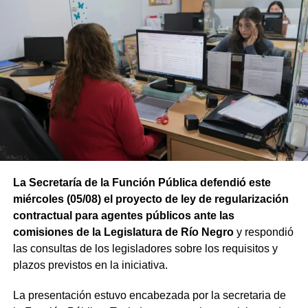
al proyecto impulsado por Southern Energy.
La compañía está integrada por Pan American Energy,
YPF, Pampa Energía, Harbour Energy y Golar LNG. En
una segunda instancia se incorporará el buque MKII, con
lo que ambas unidades alcanzarán una capacidad
conjunta cercana a los 6 millones de toneladas de GNL
por año.
Río Negro se prepara para exportar
energía al mundo
La Secretaría de la Función Pública defendió este
El avance del Hilli Episeyo se integra a las obras e
miércoles (05/08) el proyecto de ley de regularización
inversiones que se desarrollan para vincular la
contractual para agentes públicos ante las
producción de gas con la futura terminal flotante. El
comisiones de la Legislatura de Río Negro
y respondió
proyecto contempla infraestructura terrestre y submarina,
las consultas de los legisladores sobre los requisitos y
instalaciones de compresión y sistemas de amarre frente
plazos previstos en la iniciativa.
a la costa rionegrina.
La presentación estuvo encabezada por la secretaria de
Esta nueva etapa productiva posiciona al Golfo San