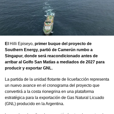
Las tareas incluyeron la demolición de los paños
deteriorados, la reposición y compactación del material
de apoyo y relleno, y la ejecución de las nuevas losas de
hormigón con sus respectivas juntas. En forma paralela,
se reconstruyeron 18 metros cuadrados de vereda sobre
la banquina del canal, luego del acondicionamiento de su
base. Actualmente, la obra se encuentra en su etapa final,
El
Hilli Episeyo,
primer buque del proyecto de
restando únicamente la limpieza general del sector y el
Southern Energy, partió de Camerún rumbo a
retiro de escombros.
Singapur, donde será reacondicionado antes de
arribar al Golfo San Matías a mediados de 2027 para
Estas intervenciones preventivas permiten que el Sistema
producir y exportar GNL.
de Riego Alto Valle llegue en óptimas condiciones al
inicio de la temporada, programada para el transcurso de
La partida de la unidad flotante de licuefacción representa
agosto, reduciendo el riesgo de filtraciones, preservando
un nuevo avance en el cronograma del proyecto que
la infraestructura de riego y evitando futuras reparaciones
convertirá a la costa rionegrina en una plataforma
de emergencia.
estratégica para la exportación de Gas Natural Licuado
(GNL) producido en la Argentina.