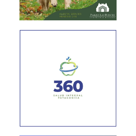
oportunidades, publicidad, transparencia y derecho a la
revisión administrativa».
Respecto de los próximos pasos, indicó que el proyecto
será tratado este jueves por la Legislatura provincial.
En
caso de ser aprobado y promulgado, el Poder
Ejecutivo dispondrá de 60 días para dictar el decreto
reglamentario que establecerá los detalles del
proceso.
La funcionaria sostuvo además que la iniciativa no solo
representa una solución para los agentes que se
encuentren en condiciones de acceder a la estabilidad,
sino que también busca garantizar que el procedimiento
se desarrolle con responsabilidad. «Tenemos que dar
cuenta a todos los rionegrinos de que el trabajo va a ser
hecho con absoluta responsabilidad y con la visión de
que quienes estén trabajando en el Estado sean los
mejores», expresó.