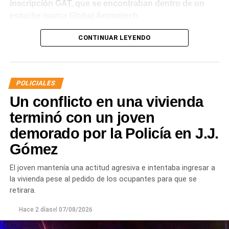
inscripción GAT, que se encontraban dentro de un
estuche marca Global Ammotech.
Tras el hallazgo, se dio intervención a la Fiscalía N° 6,
CONTINUAR LEYENDO
que dispuso que las municiones sean remitidas en
calidad de secuestro y queden a disposición de la
Justicia.
POLICIALES
Un conflicto en una vivienda
terminó con un joven
demorado por la Policía en J.J.
Gómez
El joven mantenía una actitud agresiva e intentaba ingresar a
la vivienda pese al pedido de los ocupantes para que se
retirara.
Hace 2 días
el
07/08/2026