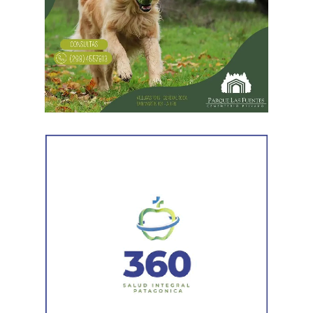
En forma paralela,
otra comisión policial se dirigió a
una vivienda ubicada en el barrio Villa Obrera,
señalada por la víctima. Allí se identificó al segundo
sospechoso
y se llevaron adelante distintas diligencias
en el marco de la investigación.
Durante el procedimiento, el personal encontró el teléfono
celular que permanecía desaparecido, oculto en el