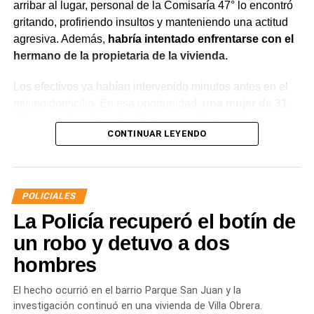
arribar al lugar, personal de la Comisaría 47° lo encontró
gritando, profiriendo insultos y manteniendo una actitud
agresiva. Además,
habría intentado enfrentarse con el
hermano de la propietaria de la vivienda.
Los efectivos ya habían intervenido minutos antes en el
mismo domicilio. En esa oportunidad,
una mujer de 31
años manifestó que había compartido bebidas
CONTINUAR LEYENDO
alcohólicas con el joven y que, en el marco de una
discusión, sufrió una lesión leve en el rostro.
La víctima expresó que no deseaba radicar una
POLICIALES
denuncia penal ni recibir asistencia médica y
La Policía recuperó el botín de
únicamente solicitó que el joven se retirara del lugar
para evitar que el conflicto continuara.
un robo y detuvo a dos
hombres
Ante la persistencia de la conducta agresiva y el
incumplimiento de las indicaciones impartidas por los
El hecho ocurrió en el barrio Parque San Juan y la
efectivos,
el hombre fue demorado con el objetivo de
investigación continuó en una vivienda de Villa Obrera.