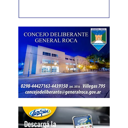
acceso a la vivienda. El aparato fue reconocido por la
víctima, quien presentó la documentación
correspondiente para acreditar su propiedad. Además,
también
fue hallada la bolsa con el dinero en efectivo
denunciado como robado
.
Posteriormente, el inmueble fue preservado para la
intervención del Gabinete de Criminalística, que realizó
las pericias correspondientes. Otros elementos
encontrados quedaron bajo resguardo para determinar su
procedencia.
Por disposición de la Fiscalía de turno, ambos hombres
permanecen detenidos en el marco de una causa por
robo.