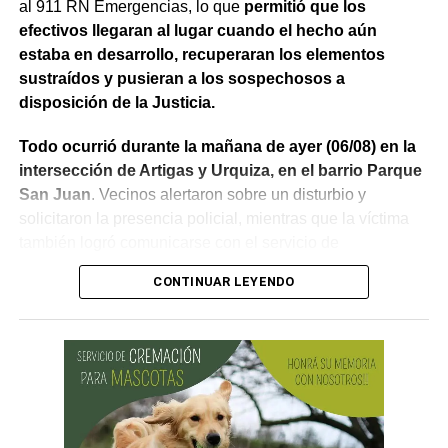
al 911 RN Emergencias, lo que
permitió que los
efectivos llegaran al lugar cuando el hecho aún
estaba en desarrollo, recuperaran los elementos
sustraídos y pusieran a los sospechosos a
disposición de la Justicia.
Todo ocurrió durante la mañana de ayer (06/08) en la
intersección de Artigas y Urquiza, en el barrio Parque
San Juan
. Vecinos alertaron sobre un disturbio y
solicitaron la presencia policial, mientras que la víctima
también logró comunicarse con el servicio de
emergencias para informar lo que estaba ocurriendo.
CONTINUAR LEYENDO
Al llegar, los efectivos encontraron a la víctima reteniendo
a uno de los sospechosos. Según relató,
ambos
hombres le habían sustraído una bolsa con dinero en
efectivo y dos teléfonos celulares. En el lugar se
recuperó parte de los bienes robados y se detuvo al
primer involucrado.