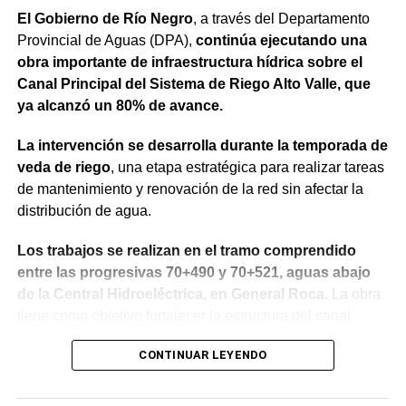
trabajando para que los rionegrinos disfruten los
El Gobierno de Río Negro
, a través del Departamento
beneficios de estas inversiones”.
Provincial de Aguas (DPA),
continúa ejecutando una
obra importante de infraestructura hídrica sobre el
Weretilneck estuvo acompañado por los ministros de
Canal Principal del Sistema de Riego Alto Valle, que
Desarrollo Económico y Productivo, Carlos Banacloy; de
ya alcanzó un 80% de avance.
Salud, Demetrio Thalasselis y de Hacienda, Gabriel
Sánchez, junto al director ejecutivo de la Unidad
La intervención se desarrolla durante la temporada de
Provincial de Coordinación y Ejecución del
veda de riego
, una etapa estratégica para realizar tareas
Financiamiento Externo (UPCEFE), Martín Camiña.
de mantenimiento y renovación de la red sin afectar la
distribución de agua.
Los proyectos
Los trabajos se realizan en el tramo comprendido
El programa reúne cinco proyectos estratégicos. En
entre las progresivas 70+490 y 70+521, aguas abajo
Guardia Mitre se construirán 85 km de nueva red eléctrica
de la Central Hidroeléctrica, en General Roca.
La obra
y 3 centros de transformación. La obra ampliará las
tiene como objetivo fortalecer la estructura del canal
conexiones rurales, permitirá incorporar bombeo y riego
mediante el recambio de siete losas de hormigón del
presurizado y reducirá más de 50% el costo energético
CONTINUAR LEYENDO
revestimiento del talud sobre la margen derecha, la
por hectárea.
reposición de juntas y la reconstrucción de un tramo de
vereda, mejorando la seguridad y el funcionamiento del