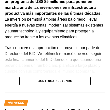
un programa de US$ 85 millones para poner en
marcha una de las inversiones en infraestructura
productiva más importantes de las últimas décadas.
La inversión permitirá ampliar áreas bajo riego, llevar
energía a nuevas zonas, modernizar sistemas existentes
y sumar tecnología y equipamiento para proteger la
producción frente a los eventos climáticos.
Tras conocerse la aprobación del proyecto por parte del
Directorio del BID, Weretilneck remarcó que «conseguir
este financiamiento del BID demuestra que cuando una
provincia tiene un rumbo claro, planifica a largo plazo y
cumple con sus compromisos, el mundo acompaña.
Estos fondos llegan porque Río Negro tiene un proyecto
CONTINUAR LEYENDO
de desarrollo serio, con obras concretas y una visión de
futuro».
El monto total del Programa es de US$ 85 millones.
RÍO NEGRO
De ese total, US$ 80 millones serán financiados con