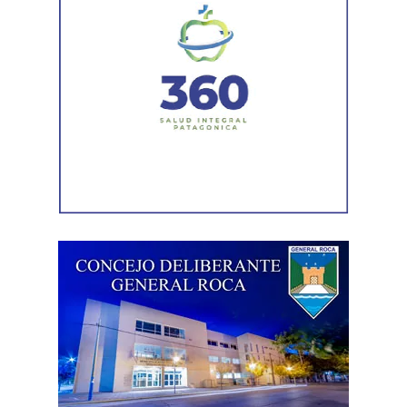
una segunda instancia se incorporará el buque MKII, con
lo que ambas unidades alcanzarán una capacidad
conjunta cercana a los 6 millones de toneladas de GNL
por año.
Río Negro se prepara para exportar
energía al mundo
El avance del Hilli Episeyo se integra a las obras e
inversiones que se desarrollan para vincular la
producción de gas con la futura terminal flotante. El
proyecto contempla infraestructura terrestre y submarina,
instalaciones de compresión y sistemas de amarre frente
a la costa rionegrina.
Esta nueva etapa productiva posiciona al Golfo San
Matías como un punto estratégico para la salida de la
energía argentina al mundo y fortalece el desarrollo
portuario, logístico e industrial de la Región Atlántica.