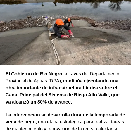
seguir fortaleciendo”, sostuvo.
“Proyectos de esta envergadura serían imposibles de
concretar sin este financiamiento internacional. Todo
nuestro agradecimiento al BID por confiar en el camino
que estamos recorriendo y en la visión de futuro que
tenemos para Río Negro”, dijo el gobernador.
Finalmente, el mandatario aseveró que “el rumbo está
claro y genera confianza, ahora el desafío es seguir
trabajando para que los rionegrinos disfruten los
El Gobierno de Río Negro
, a través del Departamento
beneficios de estas inversiones”.
Provincial de Aguas (DPA),
continúa ejecutando una
obra importante de infraestructura hídrica sobre el
Weretilneck estuvo acompañado por los ministros de
Canal Principal del Sistema de Riego Alto Valle, que
Desarrollo Económico y Productivo, Carlos Banacloy; de
ya alcanzó un 80% de avance.
Salud, Demetrio Thalasselis y de Hacienda, Gabriel
Sánchez, junto al director ejecutivo de la Unidad
La intervención se desarrolla durante la temporada de
Provincial de Coordinación y Ejecución del
veda de riego
, una etapa estratégica para realizar tareas
Financiamiento Externo (UPCEFE), Martín Camiña.
de mantenimiento y renovación de la red sin afectar la