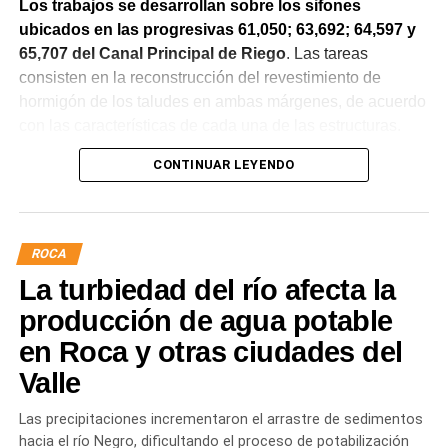
Los trabajos se desarrollan sobre los sifones
ubicados en las progresivas 61,050; 63,692; 64,597 y
65,707 del Canal Principal de Riego
. Las tareas
consisten en la reconstrucción del revestimiento de
hormigón de los taludes en ambas márgenes, de acuerdo
con las características de cada una de las estructuras.
CONTINUAR LEYENDO
La obra incluye la demolición de losas deterioradas, la
incorporación de suelo granular en los sectores que lo
requieren, la ejecución de un nuevo revestimiento de
hormigón reforzado con malla de acero y el sellado de
ROCA
juntas para mejorar la durabilidad de la infraestructura.
La turbiedad del río afecta la
Desde el DPA destacaron que esta intervención forma
producción de agua potable
parte del plan de mantenimiento y renovación de la
en Roca y otras ciudades del
infraestructura hídrica provincial, con el propósito de
Valle
optimizar la conducción del agua, preservar el Canal
Principal de Riego y brindar un servicio más eficiente y
Las precipitaciones incrementaron el arrastre de sedimentos
seguro para los productores del Alto Valle.
hacia el río Negro, dificultando el proceso de potabilización