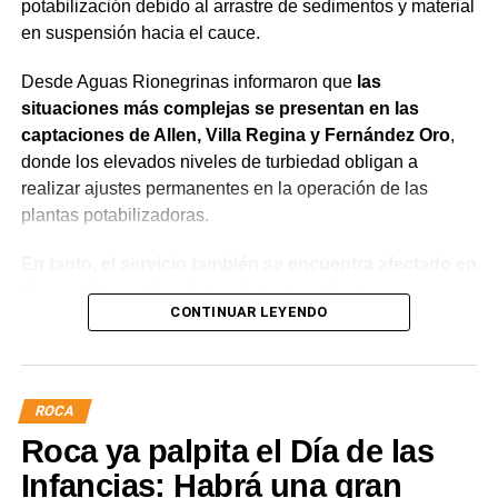
potabilización debido al arrastre de sedimentos y material
en suspensión hacia el cauce.
Desde Aguas Rionegrinas informaron que
las
situaciones más complejas se presentan en las
captaciones de Allen, Villa Regina y Fernández Oro
,
donde los elevados niveles de turbiedad obligan a
realizar ajustes permanentes en la operación de las
plantas potabilizadoras.
En tanto, el servicio también se encuentra afectado en
General Roca, Cipolletti y Balsa Las Perlas,
CONTINUAR LEYENDO
localidades donde podrían registrarse bajas de
presión o interrupciones temporales
mientras se
trabaja para sostener la producción de agua potable.
ROCA
Por otra parte, en Gral. E. Godoy se registran valores de
Roca ya palpita el Día de las
turbiedad cercanos a 80 NTU, mientras que en
Chichinales rondan los 10 NTU. En ambos casos, las
Infancias: Habrá una gran