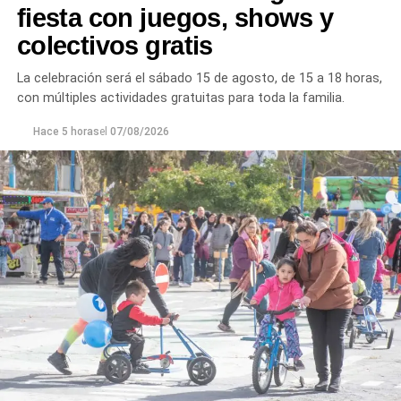
plantas continúan funcionando con monitoreo
fiesta con juegos, shows y
permanente.
colectivos gratis
Los equipos técnicos de Aguas Rionegrinas mantienen
La celebración será el sábado 15 de agosto, de 15 a 18 horas,
un seguimiento constante de la evolución de la turbiedad
con múltiples actividades gratuitas para toda la familia.
para adecuar la producción de agua potable de acuerdo
con las condiciones que presenta el río.
Hace 5 horas
el
07/08/2026