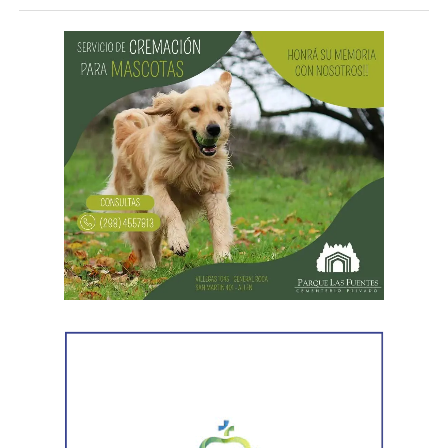
¿Por qué se celebra el Día de las
Infancias?
La conmemoración tiene su origen en una
recomendación realizada por la Organización de las
Naciones Unidas (ONU) en 1954, mediante la cual se
propuso que los países destinaran una jornada para
promover la fraternidad entre niños y niñas y concientizar
sobre su derecho a la salud, la educación y la protección.
En Argentina, esta celebración comenzó a realizarse en
1960 con actividades sociales y culturales destinadas a
promover el bienestar de la niñez en todo el país.
¿Por qué se habla de infancias?
El uso del término en plural responde a una mirada más
inclusiva, que reconoce la diversidad de realidades que
atraviesan niños y niñas. La expresión busca visibilizar