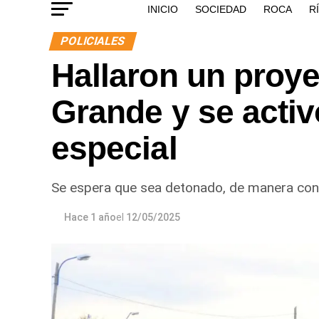
INICIO
SOCIEDAD
ROCA
R
POLICIALES
Hallaron un proyec
Grande y se activ
especial
Se espera que sea detonado, de manera cont
Hace 1 año
el
12/05/2025