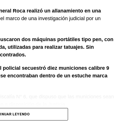
neral Roca realizó un allanamiento en una
 el marco de una investigación judicial por un
buscaron dos máquinas portátiles tipo pen, con
, utilizadas para realizar tatuajes. Sin
contrados.
l policial secuestró diez municiones calibre 9
e se encontraban dentro de un estuche marca
 Fiscalía N° 6, que dispuso que las municiones sean
 a disposición de la Justicia.
INUAR LEYENDO