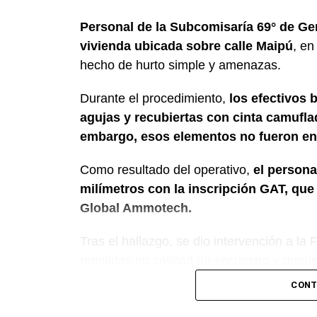
Personal de la Subcomisaría 69° de Ge
vivienda ubicada sobre calle Maipú
, en
hecho de hurto simple y amenazas.
Durante el procedimiento,
los efectivos 
agujas y recubiertas con cinta camuflada
embargo, esos elementos no fueron en
Como resultado del operativo,
el persona
milímetros con la inscripción GAT, qu
Global Ammotech.
Tras el hallazgo, se dio intervención a la
remitidas en calidad de secuestro y queden
CONT