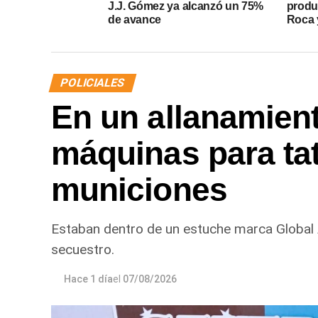
J.J. Gómez ya alcanzó un 75%
produ
de avance
Roca y
POLICIALES
En un allanamien
máquinas para ta
municiones
Estaban dentro de un estuche marca Global
secuestro.
Hace 1 día
el
07/08/2026