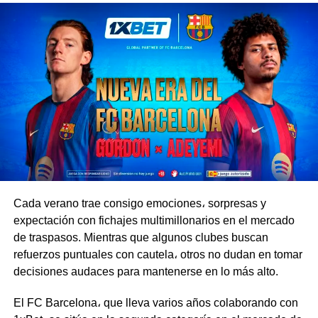
su lugar en lo más alto de la Zona A. El Xeneize, por su
parte, le puso fin a su mala racha tras una derrota y un
empate y se llevó la victoria por 1-0 ante Estudiantes de
La Plata.
Boca llega al duelo contra Vélez en medio de una
apretada agenda, ya que el equipo participa en varias
competencias al mismo tiempo y tiene que repartir sus
esfuerzos entre la Primera División, la Copa Argentina y
la Copa Sudamericana. El Fortín, en cambio, está
completamente enfocado en sus compromisos en el país
y podría llegar al partido en mejores condiciones.
Cada verano trae consigo emociones، sorpresas y
expectación con fichajes multimillonarios en el mercado
El Xeneize buscará sumar tres puntos clave en casa, por
de traspasos. Mientras que algunos clubes buscan
lo que tomará la iniciativa e irá al ataque con agresividad.
refuerzos puntuales con cautela، otros no dudan en tomar
Por su parte, Vélez está bien organizado en el fondo y es
decisiones audaces para mantenerse en lo más alto.
capaz de complicarle la vida a su rival con contraataques
veloces.
El FC Barcelona، que lleva varios años colaborando con