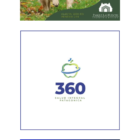
sospechoso
y se llevaron adelante distintas diligencias
en el marco de la investigación.
Durante el procedimiento, el personal encontró el teléfono
celular que permanecía desaparecido, oculto en el
acceso a la vivienda. El aparato fue reconocido por la
víctima, quien presentó la documentación
correspondiente para acreditar su propiedad. Además,
también
fue hallada la bolsa con el dinero en efectivo