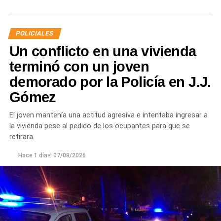
que dispuso que las municiones sean remitidas en
calidad de secuestro y queden a disposición de la
Justicia.
POLICIALES
Un conflicto en una vivienda
terminó con un joven
demorado por la Policía en J.J.
Gómez
El joven mantenía una actitud agresiva e intentaba ingresar a
la vivienda pese al pedido de los ocupantes para que se
retirara.
Hace 1 día
el
07/08/2026