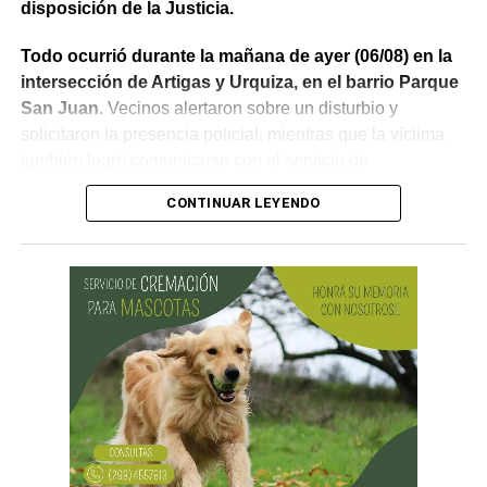
disposición de la Justicia.
Todo ocurrió durante la mañana de ayer (06/08) en la
intersección de Artigas y Urquiza, en el barrio Parque
San Juan
. Vecinos alertaron sobre un disturbio y
solicitaron la presencia policial, mientras que la víctima
también logró comunicarse con el servicio de
emergencias para informar lo que estaba ocurriendo.
CONTINUAR LEYENDO
Al llegar, los efectivos encontraron a la víctima reteniendo
a uno de los sospechosos. Según relató,
ambos
hombres le habían sustraído una bolsa con dinero en
efectivo y dos teléfonos celulares. En el lugar se
recuperó parte de los bienes robados y se detuvo al
primer involucrado.
En forma paralela,
otra comisión policial se dirigió a
una vivienda ubicada en el barrio Villa Obrera,
señalada por la víctima. Allí se identificó al segundo