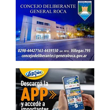
denunciado como robado
.
Posteriormente, el inmueble fue preservado para la
intervención del Gabinete de Criminalística, que realizó
las pericias correspondientes. Otros elementos
encontrados quedaron bajo resguardo para determinar su
procedencia.
Por disposición de la Fiscalía de turno, ambos hombres
permanecen detenidos en el marco de una causa por
robo.