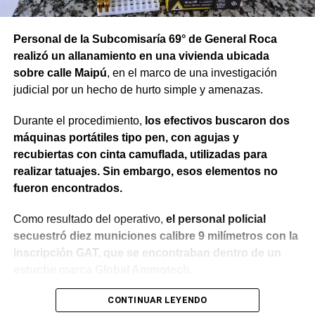
Personal de la Subcomisaría 69° de General Roca
realizó un allanamiento en una vivienda ubicada
sobre calle Maipú
, en el marco de una investigación
judicial por un hecho de hurto simple y amenazas.
Durante el procedimiento,
los efectivos buscaron dos
máquinas portátiles tipo pen, con agujas y
recubiertas con cinta camuflada, utilizadas para
realizar tatuajes. Sin embargo, esos elementos no
fueron encontrados.
Como resultado del operativo,
el personal policial
secuestró diez municiones calibre 9 milímetros con la
inscripción GAT, que se encontraban dentro de un
estuche marca Global Ammotech.
Tras el hallazgo, se dio intervención a la Fiscalía N° 6,
CONTINUAR LEYENDO