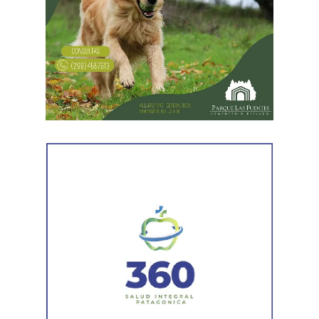
Desde Vialidad Nacional informaron que,
durante las
próximas semanas, el operativo de bacheo será
reforzado con dos nuevas cuadrillas de trabajo y dos
camiones bacheadores, lo que permitirá incrementar
el ritmo de ejecución y optimizar las tareas de
mantenimiento en distintos puntos del Alto Valle.
Por otra parte, el organismo avanza con el relevamiento
técnico que definirá los tramos de la Ruta Nacional N°
151 donde se aplicarán 5.000 toneladas de mezcla
asfáltica en caliente, una obra destinada a recuperar los
sectores más deteriorados y mejorar las condiciones de
transitabilidad.