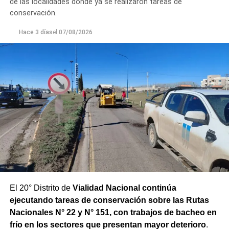
de las localidades donde ya se realizaron tareas de
un seguimiento constante de la evolución de la turbiedad
conservación.
para adecuar la producción de agua potable de acuerdo
Hace 3 días
el
07/08/2026
con las condiciones que presenta el río.
El 20° Distrito de
Vialidad Nacional continúa
ejecutando tareas de conservación sobre las Rutas
Nacionales N° 22 y N° 151, con trabajos de bacheo en
frío en los sectores que presentan mayor deterioro
.