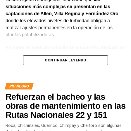
situaciones más complejas se presentan en las
captaciones de Allen, Villa Regina y Fernández Oro
,
donde los elevados niveles de turbiedad obligan a
realizar ajustes permanentes en la operación de las
plantas potabilizadoras.
En tanto, el servicio también se encuentra afectado en
General Roca, Cipolletti y Balsa Las Perlas,
CONTINUAR LEYENDO
localidades donde podrían registrarse bajas de
presión o interrupciones temporales
mientras se
trabaja para sostener la producción de agua potable.
RÍO NEGRO
Por otra parte, en Gral. E. Godoy se registran valores de
Refuerzan el bacheo y las
turbiedad cercanos a 80 NTU, mientras que en
Chichinales rondan los 10 NTU. En ambos casos, las
obras de mantenimiento en las
plantas continúan funcionando con monitoreo
Rutas Nacionales 22 y 151
permanente.
Roca, Chichinales, Guerrico, Chimpay y Chelforó son algunas
Los equipos técnicos de Aguas Rionegrinas mantienen