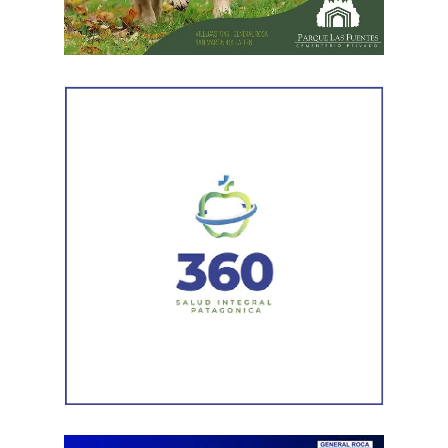
realizó las diligencias periciales correspondientes, entre
ellas el registro fotográfico de las prendas utilizadas por
los sospechosos, las cuales fueron incorporadas a la
investigación que continúa bajo la órbita del Ministerio
Público Fiscal.