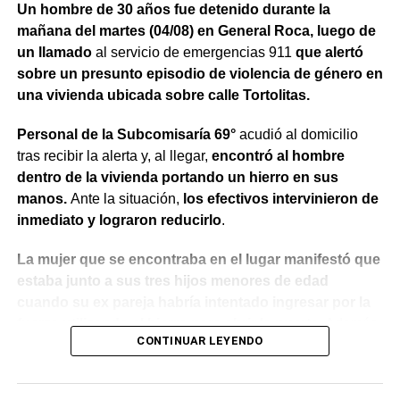
Un hombre de 30 años fue detenido durante la
mañana del martes (04/08) en General Roca, luego de
un llamado
al servicio de emergencias 911
que alertó
sobre un presunto episodio de violencia de género en
una vivienda ubicada sobre calle Tortolitas.
Personal de la Subcomisaría 69°
acudió al domicilio
tras recibir la alerta y, al llegar,
encontró al hombre
dentro de la vivienda portando un hierro en sus
manos.
Ante la situación,
los efectivos intervinieron de
inmediato y lograron reducirlo
.
La mujer que se encontraba en el lugar manifestó que
estaba junto a sus tres hijos menores de edad
cuando su ex pareja habría intentado ingresar por la
fuerza utilizando el hierro para abrir la puerta.
Además,
CONTINUAR LEYENDO
indicó que meses atrás había radicado una denuncia
por violencia de género y que existía una prohibición
de acercamiento vigente
, aunque en ese momento no