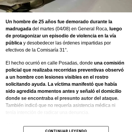
Un hombre de 25 años fue demorado durante la
madrugada
del martes (04/08) en General Roca,
luego
de protagonizar un episodio de violencia en la vía
pública
y desobedecer las órdenes impartidas por
efectivos de la Comisaría 31°.
El hecho ocurrió en calle Posadas, donde
una comisión
policial que realizaba recorridas preventivas observó
a un hombre con lesiones visibles en el rostro
solicitando ayuda
.
La víctima manifestó que había
sido agredida momentos antes y señaló el domicilio
donde se encontraba el presunto autor del ataque.
También indicó que no requería asistencia médica ni
tenía intención de radicar una denuncia.
Al llegar al lugar,
los uniformados encontraron a un
CONTINUAR LEYENDO