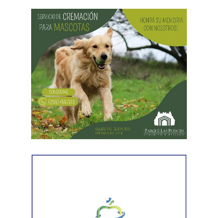
entregas de alimentos, ropa y útiles escolares.
La discusión quedó centrada en una pregunta: cuál
era su capacidad económica real.
El primer tramo de la respuesta apareció en los
informes tributarios. La Agencia de Recaudación
Tributaria de Río Negro informó que el progenitor
figuraba inscripto en actividades vinculadas con
servicios gastronómicos, asesoramiento y gestión
empresarial.
También registró vehículos a su nombre.
Luego llegaron los datos de la Municipalidad de
Cipolletti. Los registros indicaron la existencia de una
habilitación comercial vigente para un establecimiento
gastronómico y señalaron su participación como socio
gerente en una sociedad. Otro informe municipal dio
cuenta de antecedentes vinculados con inmuebles y
permisos comerciales.