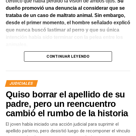
certificó que había perdido la visión de ambos ojos.
Su
dueño promovió una denuncia al considerar que se
trataba de un caso de maltrato animal. Sin embargo,
desde el primer momento, el hombre señalado explicó
que nunca buscó lastimar al perro y que su única
intención había sido terminar con la pelea entre los
animales.
CONTINUAR LEYENDO
El Juzgado de Paz analizó el caso y resolvió desestimar
la denuncia y archivar las actuaciones. La jueza concluyó
que los hechos no configuraban la contravención de
maltrato animal prevista en el Código Contravencional.
JUDICIALES
Quiso borrar el apellido de su
La sentencia destacó que esa figura exige una conducta
dolosa, es decir, la voluntad de provocar daño al animal.
padre, pero un reencuentro
En este caso, la magistrada entendió que del propio
cambió el rumbo de la historia
relato del denunciante surgía que el hombre actuó para
separar a los perros y no con el propósito de herir al
El joven había iniciado una acción judicial para suprimir el
border collie. La lesión fue consecuencia del intento de
apellido paterno, pero desistió luego de recomponer el vínculo