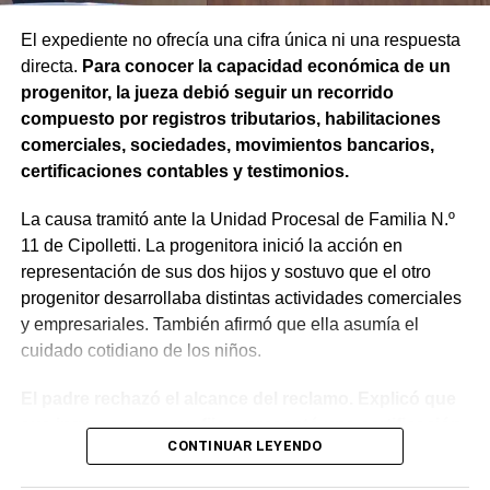
esa posibilidad siempre que, si la demanda ya fue
trasladada, la otra parte haya sido notificada.
El expediente no ofrecía una cifra única ni una respuesta
directa.
Para conocer la capacidad económica de un
Como en este caso ese traslado aún no se había
progenitor, la jueza debió seguir un recorrido
concretado, la jueza entendió que estaban cumplidos
compuesto por registros tributarios, habilitaciones
todos los requisitos legales para admitir el desistimiento y
comerciales, sociedades, movimientos bancarios,
declarar extinguido el proceso.
certificaciones contables y testimonios.
«En virtud de ello entiendo que se encuentran
La causa tramitó ante la Unidad Procesal de Familia N.º
configurados los recaudos previstos en el artículo 278,
11 de Cipolletti. La progenitora inició la acción en
para que opere el desistimiento del proceso por voluntad
representación de sus dos hijos y sostuvo que el otro
de la parte», explicó. Además, se estableció que las
progenitor desarrollaba distintas actividades comerciales
actuaciones permanezcan archivadas en formato digital,
y empresariales. También afirmó que ella asumía el
conforme a la normativa vigente del Poder Judicial de Río
cuidado cotidiano de los niños.
Negro.
El padre rechazó el alcance del reclamo. Explicó que
sus ingresos no eran fijos, presentó una certificación
CONTINUAR LEYENDO
contable y acompañó documentación bancaria.
Además, sostuvo que realizaba aportes mensuales y