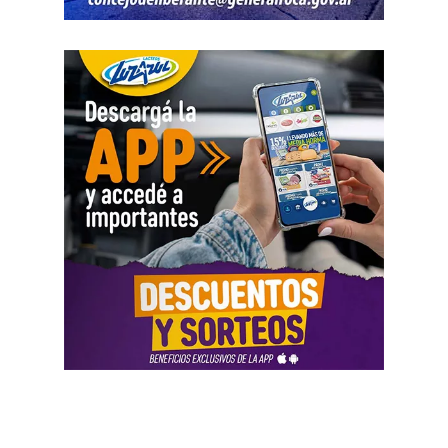
El informe bancario añadió otro elemento. La cuenta
registró variaciones importantes entre ingresos, egresos y
saldos durante varios meses. La sentencia tomó esos
movimientos como parte del análisis patrimonial, aunque
no los consideró suficientes para establecer por sí solos
una cifra definitiva.
Las declaraciones testimoniales completaron el cuadro.
Varias personas hablaron sobre locales gastronómicos,
viajes al exterior, vehículos y nivel de vida. Otro
testimonio mencionó la relación del progenitor con una
empresa que ocupaba un inmueble comercial.
Aun con ese conjunto de pruebas, la jueza señaló que
faltó documentación contable específica. También
sostuvo que el progenitor estaba en mejores condiciones
de presentar información precisa sobre sus ingresos, su
patrimonio y las ganancias de las sociedades.
El fallo aplicó el criterio de las cargas probatorias