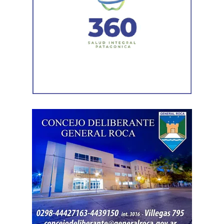
La Agencia de Recaudación y Control Aduanero sumó
más piezas. Según la sentencia,
el progenitor aparecía
registrado como socio, gerente o administrador en
distintas firmas. A esa información se agregó un
contrato de franquicia para la explotación de un local
comercial. La documentación acreditó vínculos con
sociedades, comercios y emprendimientos. Sin
embargo, el expediente no permitió determinar con
exactitud cuánto dinero generaban esas actividades
ni qué parte correspondía al progenitor.
La jueza también examinó una certificación contable que
él mismo presentó. Ese documento informó un promedio
de ingresos durante un período determinado y consignó
una relación laboral con una de las empresas. El fallo
aclaró que esos datos no reflejaban necesariamente la
totalidad de los recursos, ya que existían otras
participaciones comerciales acreditadas en la causa.