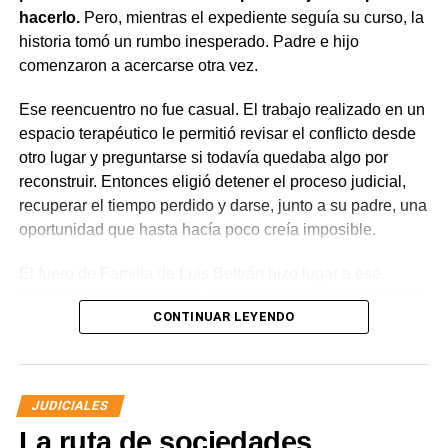
hacerlo.
Pero, mientras el expediente seguía su curso, la
contravencional no impide que el dueño del perro
historia tomó un rumbo inesperado. Padre e hijo
lesionado reclame por la vía civil una indemnización
comenzaron a acercarse otra vez.
por los daños que considere haber sufrido.
Ese reencuentro no fue casual. El trabajo realizado en un
espacio terapéutico le permitió revisar el conflicto desde
otro lugar y preguntarse si todavía quedaba algo por
reconstruir. Entonces eligió detener el proceso judicial,
recuperar el tiempo perdido y darse, junto a su padre, una
oportunidad que hasta hacía poco creía imposible.
El fuero de Familia de Luis Beltrán hizo lugar a ese
pedido, declaró concluido el proceso por desistimiento y
CONTINUAR LEYENDO
ordenó el archivo de las actuaciones. La jueza consideró
que se encontraban reunidos los requisitos previstos por
la legislación para poner fin al expediente.
JUDICIALES
El joven había promovido la acción para solicitar la
La ruta de sociedades,
supresión de su apellido paterno. Durante la etapa inicial