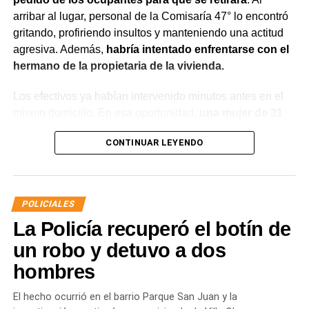
arribar al lugar, personal de la Comisaría 47° lo encontró
gritando, profiriendo insultos y manteniendo una actitud
agresiva. Además,
habría intentado enfrentarse con el
hermano de la propietaria de la vivienda.
Los efectivos ya habían intervenido minutos antes en el
mismo domicilio. En esa oportunidad,
una mujer de 31
años manifestó que había compartido bebidas
CONTINUAR LEYENDO
alcohólicas con el joven y que, en el marco de una
discusión, sufrió una lesión leve en el rostro.
La víctima expresó que no deseaba radicar una
POLICIALES
denuncia penal ni recibir asistencia médica y
La Policía recuperó el botín de
únicamente solicitó que el joven se retirara del lugar
para evitar que el conflicto continuara.
un robo y detuvo a dos
hombres
Ante la persistencia de la conducta agresiva y el
incumplimiento de las indicaciones impartidas por los
El hecho ocurrió en el barrio Parque San Juan y la
efectivos,
el hombre fue demorado con el objetivo de