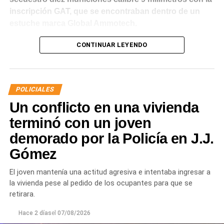
inscripción GAT, que se encontraban dentro de un
estuche marca Global Ammotech.
Tras el hallazgo, se dio intervención a la Fiscalía N° 6,
CONTINUAR LEYENDO
que dispuso que las municiones sean remitidas en
calidad de secuestro y queden a disposición de la
Justicia.
POLICIALES
Un conflicto en una vivienda
terminó con un joven
demorado por la Policía en J.J.
Gómez
El joven mantenía una actitud agresiva e intentaba ingresar a
la vivienda pese al pedido de los ocupantes para que se
retirara.
Hace 2 días
el
07/08/2026