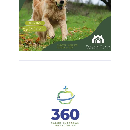
En forma paralela,
otra comisión policial se dirigió a
una vivienda ubicada en el barrio Villa Obrera,
señalada por la víctima. Allí se identificó al segundo
sospechoso
y se llevaron adelante distintas diligencias
en el marco de la investigación.
Durante el procedimiento, el personal encontró el teléfono