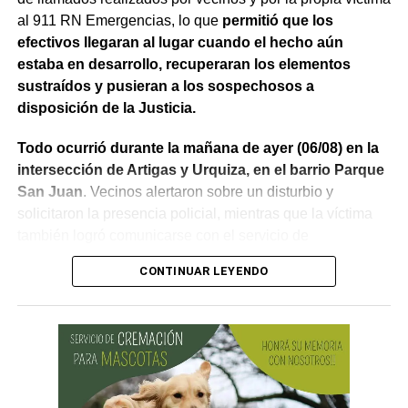
al 911 RN Emergencias, lo que
permitió que los
efectivos llegaran al lugar cuando el hecho aún
estaba en desarrollo, recuperaran los elementos
sustraídos y pusieran a los sospechosos a
disposición de la Justicia.
Todo ocurrió durante la mañana de ayer (06/08) en la
intersección de Artigas y Urquiza, en el barrio Parque
San Juan
. Vecinos alertaron sobre un disturbio y
solicitaron la presencia policial, mientras que la víctima
también logró comunicarse con el servicio de
emergencias para informar lo que estaba ocurriendo.
CONTINUAR LEYENDO
Al llegar, los efectivos encontraron a la víctima reteniendo
a uno de los sospechosos. Según relató,
ambos
hombres le habían sustraído una bolsa con dinero en
efectivo y dos teléfonos celulares. En el lugar se
recuperó parte de los bienes robados y se detuvo al
primer involucrado.