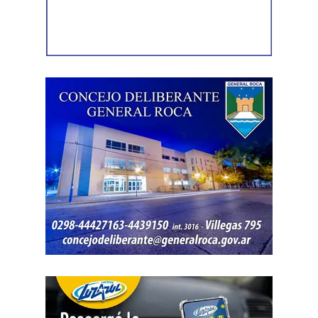
celular que permanecía desaparecido, oculto en el
acceso a la vivienda. El aparato fue reconocido por la
víctima, quien presentó la documentación
correspondiente para acreditar su propiedad. Además,
también
fue hallada la bolsa con el dinero en efectivo
denunciado como robado
.
Posteriormente, el inmueble fue preservado para la
intervención del Gabinete de Criminalística, que realizó
las pericias correspondientes. Otros elementos
encontrados quedaron bajo resguardo para determinar su
procedencia.
Por disposición de la Fiscalía de turno, ambos hombres
permanecen detenidos en el marco de una causa por
robo.