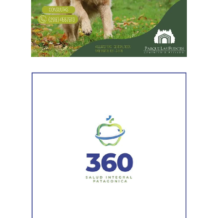
figuraba inscripto en actividades vinculadas con
servicios gastronómicos, asesoramiento y gestión
empresarial.
También registró vehículos a su nombre.
Luego llegaron los datos de la Municipalidad de
Cipolletti. Los registros indicaron la existencia de una
habilitación comercial vigente para un establecimiento
gastronómico y señalaron su participación como socio
gerente en una sociedad. Otro informe municipal dio
cuenta de antecedentes vinculados con inmuebles y
permisos comerciales.
La Agencia de Recaudación y Control Aduanero sumó
más piezas. Según la sentencia,
el progenitor aparecía
registrado como socio, gerente o administrador en
distintas firmas. A esa información se agregó un
contrato de franquicia para la explotación de un local
comercial. La documentación acreditó vínculos con
sociedades, comercios y emprendimientos. Sin