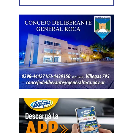
embargo, el expediente no permitió determinar con
exactitud cuánto dinero generaban esas actividades
ni qué parte correspondía al progenitor.
La jueza también examinó una certificación contable que
él mismo presentó. Ese documento informó un promedio
de ingresos durante un período determinado y consignó
una relación laboral con una de las empresas. El fallo
aclaró que esos datos no reflejaban necesariamente la
totalidad de los recursos, ya que existían otras
participaciones comerciales acreditadas en la causa.
El informe bancario añadió otro elemento. La cuenta
registró variaciones importantes entre ingresos, egresos y
saldos durante varios meses. La sentencia tomó esos
movimientos como parte del análisis patrimonial, aunque
no los consideró suficientes para establecer por sí solos
una cifra definitiva.