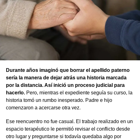
concluyó que no existían los elementos necesarios para
atribuir responsabilidad contravencional por maltrato
animal.
La resolución también descartó la figura de custodia de
animales, ya que esa infracción solo se configura cuando
un animal causa lesiones a una persona por falta de
cuidados de su dueño. En este caso, el daño recayó
sobre otro animal, por lo que esa norma tampoco
Durante años imaginó que borrar el apellido paterno
resultaba aplicable.
sería la manera de dejar atrás una historia marcada
por la distancia. Así inició un proceso judicial para
El fallo aclaró que el archivo de la causa
hacerlo.
Pero, mientras el expediente seguía su curso, la
contravencional no impide que el dueño del perro
historia tomó un rumbo inesperado. Padre e hijo
lesionado reclame por la vía civil una indemnización
comenzaron a acercarse otra vez.
por los daños que considere haber sufrido.
Ese reencuentro no fue casual. El trabajo realizado en un
espacio terapéutico le permitió revisar el conflicto desde
otro lugar y preguntarse si todavía quedaba algo por