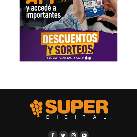
Las declaraciones testimoniales completaron el cuadro.
Varias personas hablaron sobre locales gastronómicos,
viajes al exterior, vehículos y nivel de vida. Otro
testimonio mencionó la relación del progenitor con una
empresa que ocupaba un inmueble comercial.
Aun con ese conjunto de pruebas, la jueza señaló que
faltó documentación contable específica. También
sostuvo que el progenitor estaba en mejores condiciones
de presentar información precisa sobre sus ingresos, su
patrimonio y las ganancias de las sociedades.
El fallo aplicó el criterio de las cargas probatorias
dinámicas. Según la resolución, ese principio impone el
deber de aportar la prueba a quien cuenta con mejores
posibilidades técnicas o materiales para hacerlo.
La jueza fijó una cuota alimentaria equivalente a ocho
salarios mínimos, vitales y móviles. También ordenó que
se practique una liquidación por los períodos anteriores,