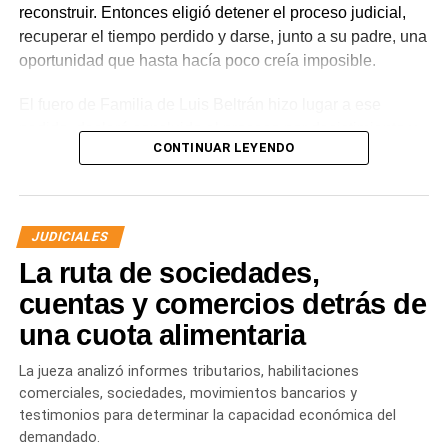
reconstruir. Entonces eligió detener el proceso judicial,
recuperar el tiempo perdido y darse, junto a su padre, una
oportunidad que hasta hacía poco creía imposible.
El fuero de Familia de Luis Beltrán hizo lugar a ese
pedido, declaró concluido el proceso por desistimiento y
CONTINUAR LEYENDO
ordenó el archivo de las actuaciones. La jueza consideró
que se encontraban reunidos los requisitos previstos por
la legislación para poner fin al expediente.
JUDICIALES
El joven había promovido la acción para solicitar la
La ruta de sociedades,
supresión de su apellido paterno. Durante la etapa inicial
del trámite se incorporó la documentación presentada, se
cuentas y comercios detrás de
ordenó la publicación de edictos y se dispusieron
una cuota alimentaria
distintas medidas previas. En esa etapa la demanda
todavía no había sido notificada al progenitor.
La jueza analizó informes tributarios, habilitaciones
comerciales, sociedades, movimientos bancarios y
Al comunicar su decisión de desistir, explicó que el
testimonios para determinar la capacidad económica del
proceso terapéutico le permitió replantear el conflicto
demandado.