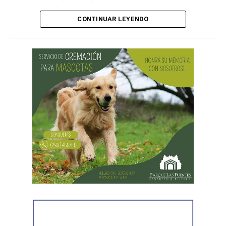
participar de la celebración.
CONTINUAR LEYENDO
¿Por qué se celebra el Día de las
Infancias?
La conmemoración tiene su origen en una
recomendación realizada por la Organización de las
Naciones Unidas (ONU) en 1954, mediante la cual se
propuso que los países destinaran una jornada para
promover la fraternidad entre niños y niñas y concientizar
sobre su derecho a la salud, la educación y la protección.
En Argentina, esta celebración comenzó a realizarse en
1960 con actividades sociales y culturales destinadas a
promover el bienestar de la niñez en todo el país.
¿Por qué se habla de infancias?
El uso del término en plural responde a una mirada más