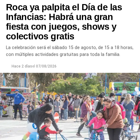
Roca ya palpita el Día de las
turbiedad cercanos a 80 NTU, mientras que en
Chichinales rondan los 10 NTU. En ambos casos, las
Infancias: Habrá una gran
plantas continúan funcionando con monitoreo
fiesta con juegos, shows y
permanente.
colectivos gratis
Los equipos técnicos de Aguas Rionegrinas mantienen
La celebración será el sábado 15 de agosto, de 15 a 18 horas,
un seguimiento constante de la evolución de la turbiedad
con múltiples actividades gratuitas para toda la familia.
para adecuar la producción de agua potable de acuerdo
con las condiciones que presenta el río.
Hace 2 días
el
07/08/2026