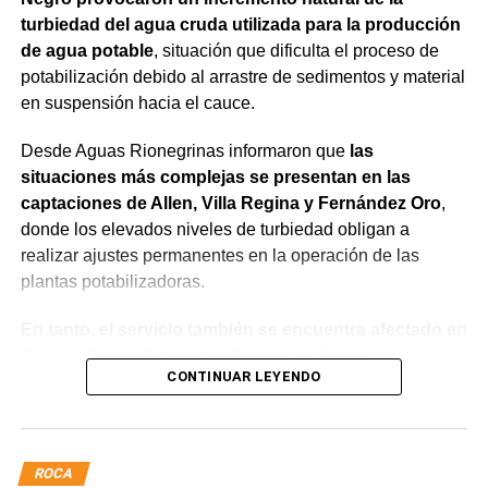
turbiedad del agua cruda utilizada para la producción
de agua potable
, situación que dificulta el proceso de
potabilización debido al arrastre de sedimentos y material
en suspensión hacia el cauce.
Desde Aguas Rionegrinas informaron que
las
situaciones más complejas se presentan en las
captaciones de Allen, Villa Regina y Fernández Oro
,
donde los elevados niveles de turbiedad obligan a
realizar ajustes permanentes en la operación de las
plantas potabilizadoras.
En tanto, el servicio también se encuentra afectado en
General Roca, Cipolletti y Balsa Las Perlas,
CONTINUAR LEYENDO
localidades donde podrían registrarse bajas de
presión o interrupciones temporales
mientras se
trabaja para sostener la producción de agua potable.
ROCA
Por otra parte, en Gral. E. Godoy se registran valores de