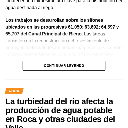
fortalecer una infraestructura clave para la distribución del
agua destinada al riego.
Los trabajos se desarrollan sobre los sifones
ubicados en las progresivas 61,050; 63,692; 64,597 y
65,707 del Canal Principal de Riego
. Las tareas
consisten en la reconstrucción del revestimiento de
hormigón de los taludes en ambas márgenes, de acuerdo
con las características de cada una de las estructuras.
CONTINUAR LEYENDO
La obra incluye la demolición de losas deterioradas, la
incorporación de suelo granular en los sectores que lo
requieren, la ejecución de un nuevo revestimiento de
hormigón reforzado con malla de acero y el sellado de
ROCA
juntas para mejorar la durabilidad de la infraestructura.
La turbiedad del río afecta la
Desde el DPA destacaron que esta intervención forma
producción de agua potable
parte del plan de mantenimiento y renovación de la
en Roca y otras ciudades del
infraestructura hídrica provincial, con el propósito de
Valle
optimizar la conducción del agua, preservar el Canal