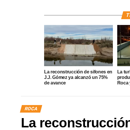
T
La reconstrucción de sifones en
La tur
J.J. Gómez ya alcanzó un 75%
produ
de avance
Roca y
ROCA
La reconstrucción