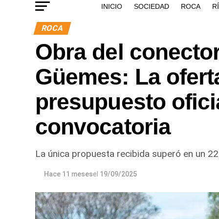
INICIO
SOCIEDAD
ROCA
R
ROCA
Obra del conector 
Güemes: La ofert
presupuesto ofici
convocatoria
La única propuesta recibida superó en un 22%
Hace 11 meses
el
19/09/2025