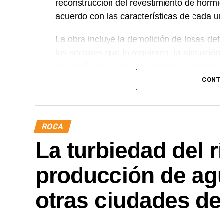
reconstrucción del revestimiento de horm
acuerdo con las características de cada u
La obra incluye la demolición de losas det
los sectores que lo requieren, la ejecuci
con malla de acero y el sellado de juntas p
CONT
Desde el DPA destacaron que esta interve
renovación de la infraestructura hídrica pr
conducción del agua, preservar el Canal P
ROCA
eficiente y seguro para los productores del
La turbiedad del r
producción de ag
otras ciudades de