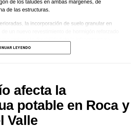
igón de los taludes en ambas márgenes, de
na de las estructuras.
erioradas, la incorporación de suelo granular en
ón de un nuevo revestimiento de hormigón reforzado
ara mejorar la durabilidad de la infraestructura.
INUAR LEYENDO
nción forma parte del plan de mantenimiento y
ovincial, con el propósito de optimizar la
rincipal de Riego y brindar un servicio más
 Alto Valle.
ío afecta la
ua potable en Roca y
l Valle