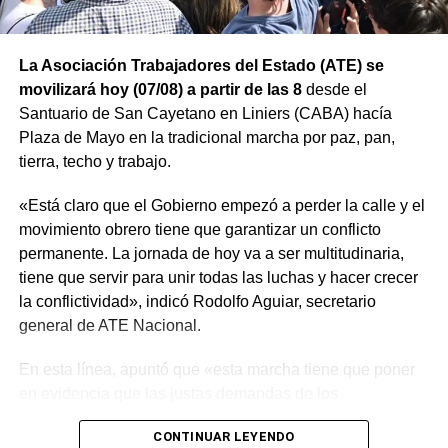
La Asociación Trabajadores del Estado (ATE) se
movilizará hoy (07/08) a partir de las 8
desde el
Santuario de San Cayetano en Liniers (CABA) hacía
Plaza de Mayo en la tradicional marcha por paz, pan,
tierra, techo y trabajo.
«Está claro que el Gobierno empezó a perder la calle y el
movimiento obrero tiene que garantizar un conflicto
permanente. La jornada de hoy va a ser multitudinaria,
tiene que servir para unir todas las luchas y hacer crecer
la conflictividad», indicó Rodolfo Aguiar, secretario
general de ATE Nacional.
En esta línea, apuntó que «esta marcha tiene que poner
en evidencia que las justas demandas de los
trabajadores, jubilados y los sectores populares no
CONTINUAR LEYENDO
encuentran respuestas, y que el gobierno es el exclusivo