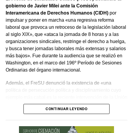
gobierno de Javier Milei ante la Comisión
Interamericana de Derechos Humanos (CIDH)
por
impulsar y poner en marcha «una regresiva reforma
laboral que provoca un retroceso de la legislación laboral
al siglo XIX», que «ataca la jornada de 8 horas y a las
organizaciones sindicales, restringe el derecho a huelga,
y busca tener jornadas laborales más extensas y salarios
más bajos». Fue durante la audiencia que se realizó en
Washington, en el marco del 196º Período de Sesiones
Ordinarias del órgano internacional.
Además, el FreSU denunció la existencia de «una
política de persecución política y disciplinamiento cuyo
ejemplo más cabal es la reciente intervención de la Unión
Obrera Metalúrgica (UOM) y la persecución mediática,
CONTINUAR LEYENDO
gremial, jurídica y personal» desplegada por funcionarios
del gobierno contra el secretario general de Pilotos
(APLA), Pablo Biró.