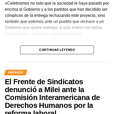
«Celebramos no solo que la sociedad le haya pasado por
encima al Gobierno y a los partidos que han decidido ser
cómplices de la entrega rechazando este proyecto, sino
también que estemos ante un pueblo que rechace a un
Gobierno que quiere entregar al país entero con todos
sus recursos», agregó el referente sindical.
En referencia a la movilización prevista para el jueves,
CONTINUAR LEYENDO
apuntó que «a Milei se le están terminando las balas y
cuando eso suceda, vamos a ir por él. Igual vamos a
movilizar para seguir repudiando a los senadores han
tergiversado su representación, porque debieran impulsar
GREMIOS
y votar iniciativas para defender los intereses de nuestra
El Frente de Sindicatos
nación y no rematarla».
denunció a Milei ante la
«Este es un avance significativo de la lucha. Quedó
Comisión Interamericana de
demostrado que solo estando en la calle vamos a seguir
Derechos Humanos por la
recuperando soberanía», concluyó el titular de ATE
Nacional.
reforma laboral