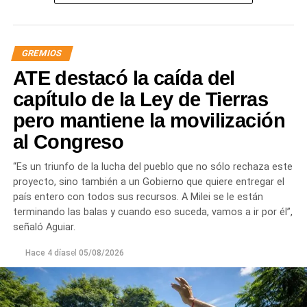
responsable de la angustia en la que está sumida la
mayoría de la sociedad».
GREMIOS
«Lo demuestran las encuestas, a Milei se le están
ATE destacó la caída del
terminando las balas. Tiene que saber que empezamos a
ir por él», sentenció Aguiar.
capítulo de la Ley de Tierras
pero mantiene la movilización
Las movilizaciones además se replicarán en todas las
al Congreso
provincias en el marco de la Jornada Nacional de
Lucha
dispuesta por el sindicato estatal en reclamo por
“Es un triunfo de la lucha del pueblo que no sólo rechaza este
«reapertura de paritarias y urgente recomposición salarial
proyecto, sino también a un Gobierno que quiere entregar el
y de jubilaciones; rechazo al vaciamiento de los
país entero con todos sus recursos. A Milei se le están
organismos públicos; pase a planta permanente de todas
terminando las balas y cuando eso suceda, vamos a ir por él”,
las y los trabajadores precarizados; rechazo a las
señaló Aguiar.
privatizaciones de empresas públicas; reincorporación de
todas las y los trabajadores despedidos; restitución de los
Hace 4 días
el
05/08/2026
fondos adeudados a las provincias y FGS de la ANSES; y
rechazo a la armonización de las Cajas Previsionales
Provinciales».