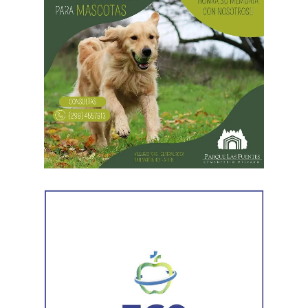
«El espíritu de esta reforma es beneficiar sólo a los
empresarios y aumentar sus márgenes de rentabilidad a
partir de una mayor explotación. Jornadas más extensas
y salarios más bajos», dijo el secretario general de ATE,
Rodolfo Aguiar, al iniciar la exposición por parte del
FreSU, que solicitó la audiencia junto con el Centro de
Estudios Legales y Sociales (CELS) y el Sindicato de
Prensa de Buenos Aires (SiPreBA). Participaron también
representantes de la Asociación de Abogados
Laboralistas, Mariana Amartino y Matías Cremonte, y el
presidente de la Asociación Nacional de Jueces del
Trabajo (ANJUT), Juan Orsini.
Agregó que «aquello que sostuvo la OIT sobre que el
trabajo no es una mercancía se transformó en letra
muerta. Con esta reforma, estamos frente a un régimen de
compraventa de la fuerza de trabajo. En la Argentina,
enfrentamos un ataque al Estado de Derecho, a la
democracia, a la Constitución Nacional y al sistema