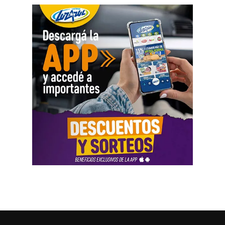
asimétrica sobre las mujeres, provoca una crisis sobre los
cuidados y desorganiza los hogares».
Al abordar la persecución política a sindicalistas y
sindicatos, Biró sostuvo que «el Estado me ha iniciado
una persecución mediática, gremial, jurídica y personal
por ser el secretario general de la Asociación de Pilotos.
Se trata de una campaña abierta y pública de difamación
llevada adelante por funcionarios del gobierno, utilizando
la aplicación Mi Argentina o las carteleras de las
estaciones terminales. Usaron todos los recursos del
Estado. Me imputaron delitos penales, me hicieron saber
que perseguían a mi familia, a mi mujer y a mis hijas, y
tuve que presentar un habeas corpus preventivo».
Biró también señaló que «el gobierno impulsó denuncias
y multas multimillonarias contras organizaciones
sindicales como las que hicieron a los compañeros de La
Fraternidad, la UTA, la Asociación de Personal