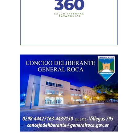
interamericano de derechos humanos. Por eso es que
esta comisión debe actuar».
Luego, la secretaria general de Conadu, Clara Chevalier,
precisó que, como parte de esa política de destrucción de
los derechos laborales, «el gobierno nacional produjo
una desregulación de los precios fundamentales para la
vida, como las tarifas de transporte, telefonía celular,
internet, luz y gas. Todo eso produjo una caída del salario
que tiene un impacto directo e indirecto sobre las
mujeres».
«Estamos viviendo una brutal disputa por el tiempo.
Mientras la reforma laboral ataca una de las conquistas
fundacionales como la jornada de 8 horas, instalando un
banco de horas flexible, que borra los límites entre lo
personal y lo laboral, debemos recurrir a varios empleos
para poder sostener la vida», dijo Chevalier y subrayó
que «esta pobreza de tiempo impacta de manera