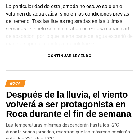
La particularidad de esta jornada no estuvo solo en el
volumen de agua caída, sino en las condiciones previas
del terreno. Tras las lluvias registradas en las últimas
semanas, el suelo se encontraba con escasa capacidad
de absorción, por lo que buena parte del agua escurrió de
manera superficial en lugar de infiltrarse.
CONTINUAR LEYENDO
Los números de una lluvia
fuera de lo habitual
ROCA
Los registros pluviométricos permiten dimensionar la
Después de la lluvia, el viento
magnitud del evento.
Hasta las 22 horas se habían
acumulado 15 milímetros durante la jornada, en el
volverá a ser protagonista en
marco de un mes que
, con el registro final aún
Roca durante el fin de semana
pendiente a las 00 horas,
ya sumaba alrededor de 66
mm entre julio y lo que va de agosto.
En este año,
la
Las temperaturas mínimas descenderán hasta los -2°C
ciudad acumula 167 milímetros, mientras que la
durante varias jornadas, mientras que las máximas oscilarán
intensidad de la lluvia al momento de este informe se
entre los 8°C y los 12°C.