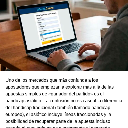
Para Hans-Dieter Flick، se trataba de una cuestión de
principios. En su sistema de presión alta y juego vertical،
Gordon puede convertirse en la pieza perfecta، capaz de
desempeñar tanto el papel de extremo como el de «falso
nueve». Además، Anthony había soñado con jugar en el
equipo catalán desde niño، por lo que llegó a Barcelona
hablando ya español، para gran alegría de la afición
local.
Karim Adeyemi: la filosofía de la velocidad
Uno de los mercados que más confunde a los
El segundo fichaje del Barça، aún más inesperado، fue el
apostadores que empiezan a explorar más allá de las
de Karim Adeyemi، procedente del Dortmund. El acuerdo
apuestas simples de «ganador del partido» es el
ya se ha hecho público oficialmente، este veloz delantero
handicap asiático. La confusión no es casual: a diferencia
de 24 años ha firmado un contrato a largo plazo con el FC
del handicap tradicional (también llamado handicap
Barcelona. El importe del traspaso resulta muy atractivo
europeo), el asiático incluye líneas fraccionadas y la
para un club de primera categoría: €22 millones en pagos
posibilidad de recuperar parte de la apuesta incluso
garantizados y otros €7 millones en bonificaciones.