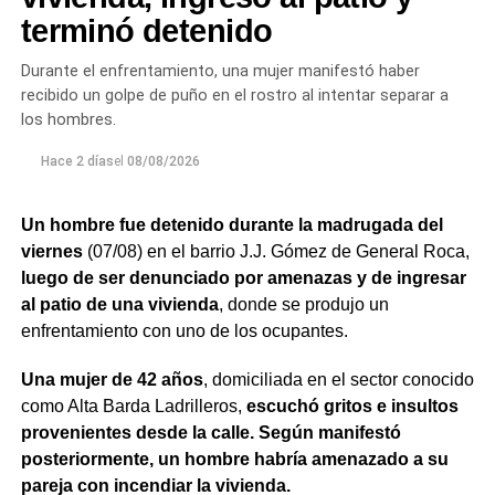
policial y se dio participación a las autoridades
terminó detenido
correspondientes para avanzar con la asistencia
necesaria.
Durante el enfrentamiento, una mujer manifestó haber
recibido un golpe de puño en el rostro al intentar separar a
Finalmente,
se dispuso la internación involuntaria de
los hombres.
la mujer en el Hospital Francisco López Lima de
General Roca, donde permanece bajo custodia
Hace 2 días
el
08/08/2026
policial y con intervención del equipo de Salud
Mental
.
Un hombre fue detenido durante la madrugada del
viernes
(07/08) en el barrio J.J. Gómez de General Roca,
La actuación permitió contener los episodios y coordinar
luego de ser denunciado por amenazas y de ingresar
la intervención de los organismos correspondientes,
al patio de una vivienda
, donde se produjo un
priorizando la seguridad de las personas y el abordaje de
enfrentamiento con uno de los ocupantes.
una situación que requirió tanto respuesta policial como
asistencia sanitaria.
Una mujer de 42 años
, domiciliada en el sector conocido
como Alta Barda Ladrilleros,
escuchó gritos e insultos
provenientes desde la calle. Según manifestó
posteriormente, un hombre habría amenazado a su
pareja con incendiar la vivienda.