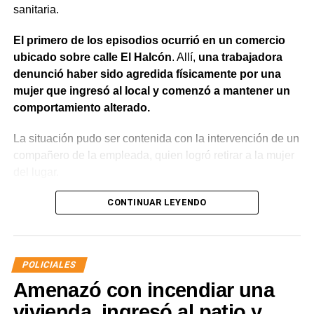
sanitaria.
El primero de los episodios ocurrió en un comercio
ubicado sobre calle El Halcón
. Allí,
una trabajadora
denunció haber sido agredida físicamente por una
mujer que ingresó al local y comenzó a mantener un
comportamiento alterado.
La situación pudo ser contenida con la intervención de un
compañero de la empleada, quien logró retirar a la mujer
del lugar.
Posteriormente,
la Policía recibió otra denuncia
CONTINUAR LEYENDO
vinculada con daños en un comercio de calle San
Juan. Según se informó, la misma mujer habría
provocado la rotura del vidrio de la puerta de ingreso
POLICIALES
mediante una patada.
Amenazó con incendiar una
Ante la sucesión de situaciones
, intervino personal
vivienda, ingresó al patio y