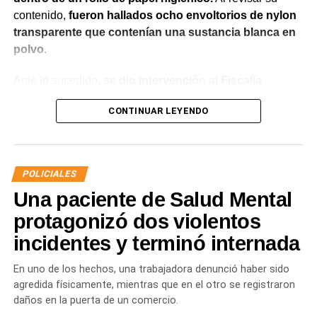
contenido,
fueron hallados ocho envoltorios de nylon
transparente que contenían una sustancia blanca en
polvo
.
Ante lo sucedido,
se dio intervención al Fiscalía
Federal de Roca que ordenó el secuestro de la droga.
CONTINUAR LEYENDO
La sustancia fue sometida a un análisis orientativo
mediante narco spray, que
arrojó resultado positivo
para cocaína
. Posteriormente,
el pesaje determinó un
total de 3,6 gramos.
POLICIALES
Una paciente de Salud Mental
El procedimiento forma parte de los controles que el
Servicio Penitenciario de Río Negro realiza de manera
protagonizó dos violentos
permanente dentro de los establecimientos carcelarios,
incidentes y terminó internada
con el objetivo de detectar elementos y sustancias
prohibidas y garantizar las condiciones de seguridad.
En uno de los hechos, una trabajadora denunció haber sido
agredida físicamente, mientras que en el otro se registraron
daños en la puerta de un comercio.