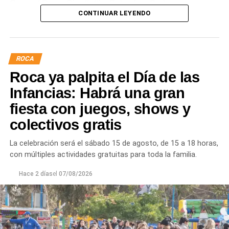
General Roca, Cipolletti y Balsa Las Perlas,
CONTINUAR LEYENDO
localidades donde podrían registrarse bajas de
presión o interrupciones temporales
mientras se
trabaja para sostener la producción de agua potable.
ROCA
Por otra parte, en Gral. E. Godoy se registran valores de
Roca ya palpita el Día de las
turbiedad cercanos a 80 NTU, mientras que en
Chichinales rondan los 10 NTU. En ambos casos, las
Infancias: Habrá una gran
plantas continúan funcionando con monitoreo
fiesta con juegos, shows y
permanente.
colectivos gratis
Los equipos técnicos de Aguas Rionegrinas mantienen
La celebración será el sábado 15 de agosto, de 15 a 18 horas,
un seguimiento constante de la evolución de la turbiedad
con múltiples actividades gratuitas para toda la familia.
para adecuar la producción de agua potable de acuerdo
con las condiciones que presenta el río.
Hace 2 días
el
07/08/2026