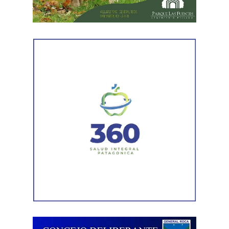
1960 con actividades sociales y culturales destinadas a
promover el bienestar de la niñez en todo el país.
¿Por qué se habla de infancias?
El uso del término en plural responde a una mirada más
inclusiva, que reconoce la diversidad de realidades que
atraviesan niños y niñas. La expresión busca visibilizar
las distintas condiciones sociales, culturales y
económicas, así como las diferentes oportunidades de
acceso a sus derechos.