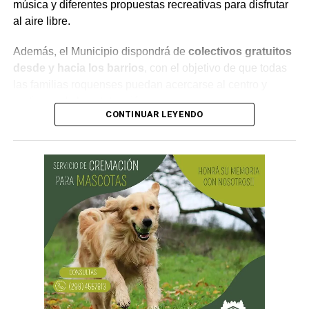
música y diferentes propuestas recreativas para disfrutar
al aire libre.
Además, el Municipio dispondrá de
colectivos gratuitos
desde y hacia los barrios
, con el objetivo de que todas
las familias roquenses puedan acercarse al centro y
participar de la celebración.
CONTINUAR LEYENDO
¿Por qué se celebra el Día de las
Infancias?
La conmemoración tiene su origen en una
recomendación realizada por la Organización de las
Naciones Unidas (ONU) en 1954, mediante la cual se
propuso que los países destinaran una jornada para
promover la fraternidad entre niños y niñas y concientizar
sobre su derecho a la salud, la educación y la protección.
En Argentina, esta celebración comenzó a realizarse en