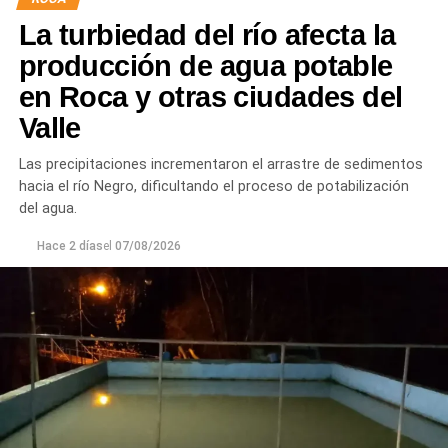
juntas para mejorar la durabilidad de la infraestructura.
La turbiedad del río afecta la
Desde el DPA destacaron que esta intervención forma
producción de agua potable
parte del plan de mantenimiento y renovación de la
en Roca y otras ciudades del
infraestructura hídrica provincial, con el propósito de
Valle
optimizar la conducción del agua, preservar el Canal
Principal de Riego y brindar un servicio más eficiente y
Las precipitaciones incrementaron el arrastre de sedimentos
seguro para los productores del Alto Valle.
hacia el río Negro, dificultando el proceso de potabilización
del agua.
Hace 2 días
el
07/08/2026