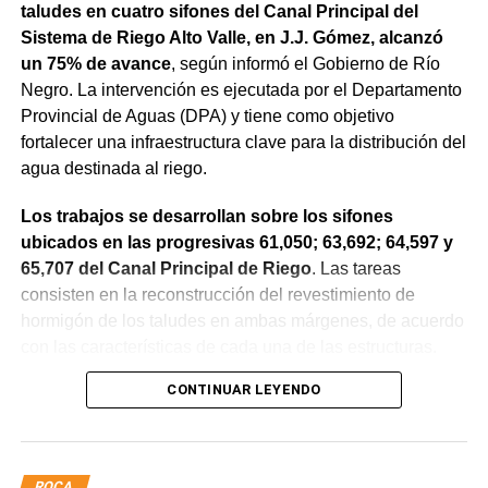
taludes en cuatro sifones del Canal Principal del
Sistema de Riego Alto Valle, en J.J. Gómez, alcanzó
un 75% de avance
, según informó el Gobierno de Río
Negro. La intervención es ejecutada por el Departamento
Provincial de Aguas (DPA) y tiene como objetivo
fortalecer una infraestructura clave para la distribución del
agua destinada al riego.
Los trabajos se desarrollan sobre los sifones
ubicados en las progresivas 61,050; 63,692; 64,597 y
65,707 del Canal Principal de Riego
. Las tareas
consisten en la reconstrucción del revestimiento de
hormigón de los taludes en ambas márgenes, de acuerdo
con las características de cada una de las estructuras.
CONTINUAR LEYENDO
La obra incluye la demolición de losas deterioradas, la
incorporación de suelo granular en los sectores que lo
requieren, la ejecución de un nuevo revestimiento de
hormigón reforzado con malla de acero y el sellado de
ROCA