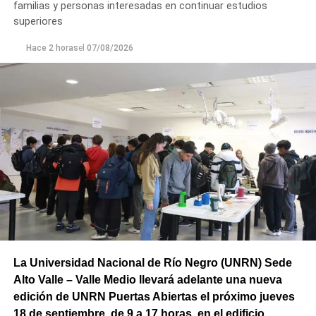
familias y personas interesadas en continuar estudios
superiores
En Argentina, esta celebración comenzó a realizarse en
1960 con actividades sociales y culturales destinadas a
Hace 2 horas
el
07/08/2026
promover el bienestar de la niñez en todo el país.
¿Por qué se habla de infancias?
El uso del término en plural responde a una mirada más
inclusiva, que reconoce la diversidad de realidades que
atraviesan niños y niñas. La expresión busca visibilizar
las distintas condiciones sociales, culturales y
económicas, así como las diferentes oportunidades de
acceso a sus derechos.
La Universidad Nacional de Río Negro (UNRN) Sede
Alto Valle – Valle Medio llevará adelante una nueva
edición de UNRN Puertas Abiertas el próximo jueves
18 de septiembre, de 9 a 17 horas, en el edificio