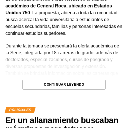
académico de General Roca, ubicado en Estados
Unidos 750
. La propuesta, abierta a toda la comunidad,
busca acercar la vida universitaria a estudiantes de
escuelas secundarias, familias y personas interesadas en
continuar estudios superiores.
Durante la jornada se presentará la oferta académica de
la Sede, integrada por 18 carreras de grado, además de
doctorados, especializaciones, cursos de posgrado y
diversas propuestas de investigación y extensión.
También se brindará información sobre las carreras que
la UNRN dicta en otras localidades de la provincia, con el
CONTINUAR LEYENDO
objetivo de mostrar el alcance y la diversidad de la
institución.
La iniciativa apunta especialmente a estudiantes de 4°, 5°
POLICIALES
y 6° año de escuelas secundarias y técnicas, en un
En un allanamiento buscaban
momento clave para la orientación vocacional y la
elección de un proyecto educativo. En este sentido, la