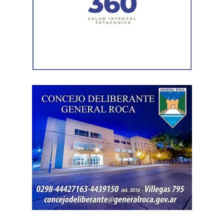
eléctrico y explorar yacimientos de gas mediante realidad
virtual. Su objetivo es acercarlos a la ciencia y la industria
de forma lúdica. La propuesta recorre distintas escuelas y
ferias del país, incluyendo la región de la Cuenca
Neuquina (muy cerca de tu zona en Río Negro), a través
del programa Vos y la Energía.
V4LE
Es un juego educativo dirigido a estudiantes de nivel
primario y secundario que invita, de forma lúdica y
colaborativa, a explorar los principales procesos de la
industria del petróleo y el gas en la Argentina, con
especial énfasis en la producción no convencional.
Creada por Fundación YPF, esta maqueta interactiva
tiene cuatro estaciones que representan las etapas
fundamentales de la producción de hidrocarburos:
exploración y extracción en un yacimiento, transformación