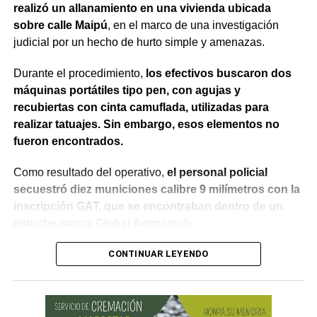
realizó un allanamiento en una vivienda ubicada
experiencia.
sobre calle Maipú
, en el marco de una investigación
judicial por un hecho de hurto simple y amenazas.
Asimismo, la Oficina de Estudiantes permanecerá
disponible durante toda la jornada para asesorar y
Durante el procedimiento,
los efectivos buscaron dos
acompañar a quienes deseen realizar la preinscripción a
máquinas portátiles tipo pen, con agujas y
alguna de las carreras de la Universidad.
recubiertas con cinta camuflada, utilizadas para
realizar tatuajes. Sin embargo, esos elementos no
Entre las propuestas académicas que estarán
fueron encontrados.
representadas se encuentran Arquitectura, Diseño
Industrial, Diseño de Interiores y Mobiliario, Licenciatura
Como resultado del operativo,
el personal policial
en Diseño Visual, Ingeniería en Alimentos, Ingeniería en
secuestró diez municiones calibre 9 milímetros con la
Biotecnología, Medicina Veterinaria, Odontología,
inscripción GAT, que se encontraban dentro de un
Licenciatura en Artes Visuales, Licenciatura en
estuche marca Global Ammotech.
Administración de Empresas, Licenciatura en Comercio
Exterior, Licenciatura en Criminología y Ciencias
Tras el hallazgo, se dio intervención a la Fiscalía N° 6,
CONTINUAR LEYENDO
Forenses, Licenciatura en Geología, Licenciatura en
que dispuso que las municiones sean remitidas en
Paleontología, Profesorado de Nivel Medio y Superior en
calidad de secuestro y queden a disposición de la
Biología, Tecnicatura Universitaria en Hidrocarburos,
Justicia.
Tecnicatura Superior en Mantenimiento Industrial y