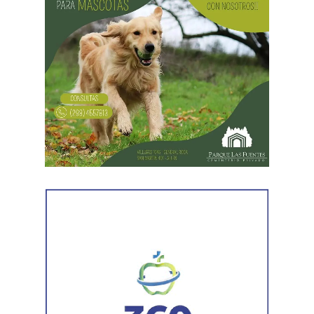
Tecnicatura Universitaria en Enología, Bebidas
Fermentadas y Destiladas.
Por consultas, comunicarse
a
vidaestudiantil.avyvm@unrn.edu.ar
,
ingresoypermanencia
Fundación YPF dirá presente
con propuestas interactivas
En esta nueva edición, se desarrollarán actividades
vinculadas a la Fundación YPF:
Sala de Escape
La Sala de Escape de Fundación YPF es una
experiencia educativa interactiva diseñada para
estudiantes secundarios. Propone a los jóvenes resolver
desafíos sobre la matriz energética, armar un generador