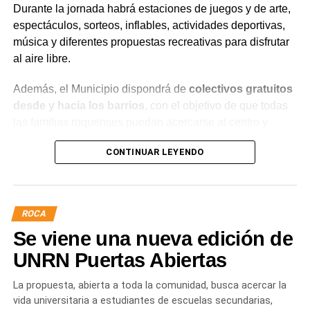
Durante la jornada habrá estaciones de juegos y de arte,
espectáculos, sorteos, inflables, actividades deportivas,
música y diferentes propuestas recreativas para disfrutar
al aire libre.
Además, el Municipio dispondrá de
colectivos gratuitos
desde y hacia los barrios
, con el objetivo de que todas
las familias roquenses puedan acercarse al centro y
participar de la celebración.
CONTINUAR LEYENDO
¿Por qué se celebra el Día de las
Infancias?
ROCA
La conmemoración tiene su origen en una
Se viene una nueva edición de
recomendación realizada por la Organización de las
UNRN Puertas Abiertas
Naciones Unidas (ONU) en 1954, mediante la cual se
propuso que los países destinaran una jornada para
La propuesta, abierta a toda la comunidad, busca acercar la
promover la fraternidad entre niños y niñas y concientizar
vida universitaria a estudiantes de escuelas secundarias,
sobre su derecho a la salud, la educación y la protección.