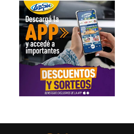
en una refinería, almacenamiento y transporte en tanques
y camiones, y sus diferentes usos en el hogar.
Es importante resaltar que, por su diseño, las actividades
serán restringidas en la cantidad de participantes, se
establecerán mecanismos de selección de las escuelas
que participarán, en común acuerdo entre las partes.
Para más información e inscripción visitar la
página web
de la UNRN
.