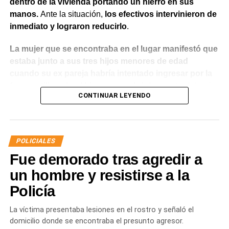
dentro de la vivienda portando un hierro en sus
manos.
Ante la situación,
los efectivos intervinieron de
inmediato y lograron reducirlo
.
La mujer que se encontraba en el lugar manifestó que
estaba junto a sus tres hijos menores de edad
cuando su ex pareja habría intentado ingresar por la
fuerza utilizando el hierro para abrir la puerta.
Además,
CONTINUAR LEYENDO
indicó que meses atrás había radicado una denuncia
por violencia de género y que existía una prohibición
de acercamiento vigente
, aunque en ese momento no
contaba con la documentación que acreditara la medida
POLICIALES
judicial.
Fue demorado tras agredir a
Luego de controlar la situación, el personal policial dio
un hombre y resistirse a la
intervención al Gabinete de Criminalística para realizar
Policía
las diligencias correspondientes en la vivienda. También
se informó lo ocurrido a la autoridad judicial interviniente,
La víctima presentaba lesiones en el rostro y señaló el
que dispuso las medidas a seguir.
domicilio donde se encontraba el presunto agresor.