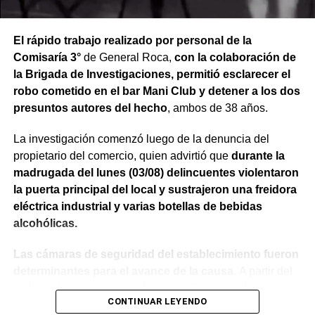
El rápido trabajo realizado por personal de la
Comisaría 3°
de General Roca,
con la colaboración de
la Brigada de Investigaciones, permitió esclarecer el
robo cometido en el bar Mani Club y detener a los dos
presuntos autores del hecho
, ambos de 38 años.
La investigación comenzó luego de la denuncia del
propietario del comercio, quien advirtió que
durante la
madrugada del lunes (03/08) delincuentes violentaron
la puerta principal del local y sustrajeron una freidora
eléctrica industrial y varias botellas de bebidas
alcohólicas.
Las cámaras de seguridad del establecimiento fueron
determinantes para el avance de la causa.
A partir del
análisis de las imágenes,
los investigadores lograron
CONTINUAR LEYENDO
identificar a los dos sospechosos
, quienes quedaron