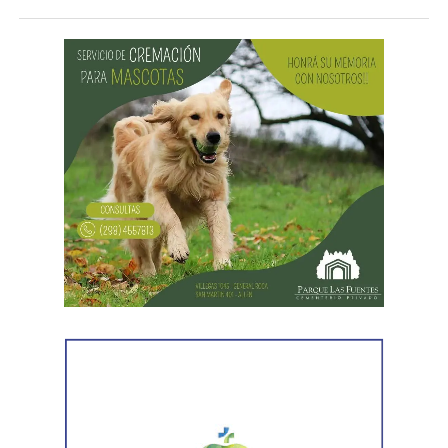
registrados mientras recorrían el interior del bar.
Durante recorridas preventivas realizadas en distintos
sectores de la ciudad,
efectivos de la Comisaría 3°
localizaron primero a uno de los hombres y, horas
más tarde, al segundo. Ambos vestían la misma
indumentaria observada en las filmaciones del robo,
por lo que fueron detenidos por disposición del fiscal de
turno.
Posteriormente, personal del Gabinete de Criminalística
realizó las diligencias periciales correspondientes, entre
ellas el registro fotográfico de las prendas utilizadas por
los sospechosos, las cuales fueron incorporadas a la
investigación que continúa bajo la órbita del Ministerio
Público Fiscal.