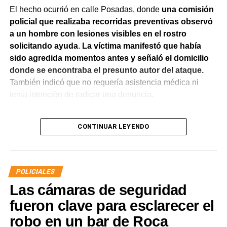
El hecho ocurrió en calle Posadas, donde
una comisión
policial que realizaba recorridas preventivas observó
a un hombre con lesiones visibles en el rostro
solicitando ayuda
.
La víctima manifestó que había
sido agredida momentos antes y señaló el domicilio
donde se encontraba el presunto autor del ataque.
También indicó que no requería asistencia médica ni
tenía intención de radicar una denuncia.
Al llegar al lugar,
los uniformados encontraron a un
CONTINUAR LEYENDO
hombre que salió de la vivienda en estado de
exaltación y reconoció haber participado en la
agresión.
Al advertir la presencia de la víctima,
intentó
acercarse nuevamente con la aparente intención de
POLICIALES
atacarla, por lo que fue interceptado por el personal
Las cámaras de seguridad
policial.
fueron clave para esclarecer el
Pese a las órdenes impartidas por los efectivos,
el
robo en un bar de Roca
hombre mantuvo una actitud agresiva e intentó