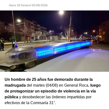
Finalmente,
Hace 20 horas
el hombre quedó detenido en el marco de
el
05/08/2026
una causa por los presuntos delitos de daños y
desobediencia judicial
, mientras avanzan las
actuaciones y la verificación de la medida de restricción
de acercamiento señalada por la víctima.
Un hombre de 25 años fue demorado durante la
madrugada
del martes (04/08) en General Roca,
luego
de protagonizar un episodio de violencia en la vía
pública
y desobedecer las órdenes impartidas por
efectivos de la Comisaría 31°.