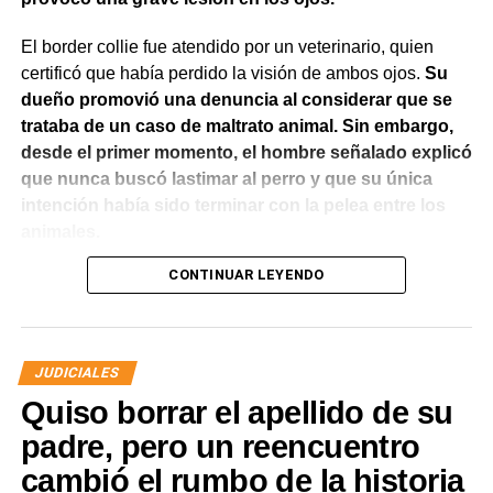
El border collie fue atendido por un veterinario, quien
certificó que había perdido la visión de ambos ojos.
Su
dueño promovió una denuncia al considerar que se
trataba de un caso de maltrato animal. Sin embargo,
desde el primer momento, el hombre señalado explicó
que nunca buscó lastimar al perro y que su única
intención había sido terminar con la pelea entre los
animales.
CONTINUAR LEYENDO
El Juzgado de Paz analizó el caso y resolvió desestimar
la denuncia y archivar las actuaciones. La jueza concluyó
que los hechos no configuraban la contravención de
maltrato animal prevista en el Código Contravencional.
JUDICIALES
Quiso borrar el apellido de su
La sentencia destacó que esa figura exige una conducta
dolosa, es decir, la voluntad de provocar daño al animal.
padre, pero un reencuentro
En este caso, la magistrada entendió que del propio
cambió el rumbo de la historia
relato del denunciante surgía que el hombre actuó para