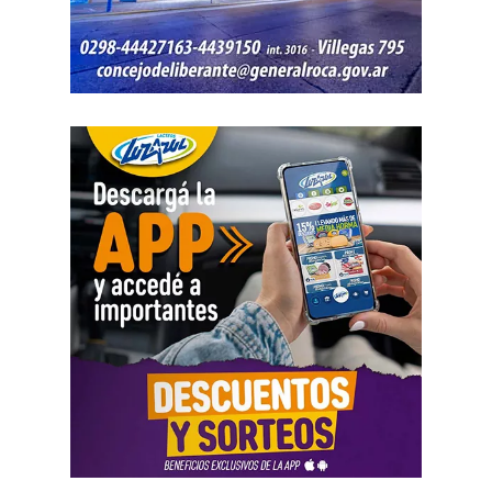
totalidad de los recursos, ya que existían otras
participaciones comerciales acreditadas en la causa.
El informe bancario añadió otro elemento. La cuenta
registró variaciones importantes entre ingresos, egresos y
saldos durante varios meses. La sentencia tomó esos
movimientos como parte del análisis patrimonial, aunque
no los consideró suficientes para establecer por sí solos
una cifra definitiva.
Las declaraciones testimoniales completaron el cuadro.
Varias personas hablaron sobre locales gastronómicos,
viajes al exterior, vehículos y nivel de vida. Otro
testimonio mencionó la relación del progenitor con una
empresa que ocupaba un inmueble comercial.
Aun con ese conjunto de pruebas, la jueza señaló que
faltó documentación contable específica. También
sostuvo que el progenitor estaba en mejores condiciones