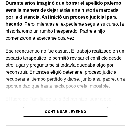
Durante años imaginó que borrar el apellido paterno
resultaba aplicable.
sería la manera de dejar atrás una historia marcada
por la distancia. Así inició un proceso judicial para
El fallo aclaró que el archivo de la causa
hacerlo.
Pero, mientras el expediente seguía su curso, la
contravencional no impide que el dueño del perro
historia tomó un rumbo inesperado. Padre e hijo
lesionado reclame por la vía civil una indemnización
comenzaron a acercarse otra vez.
por los daños que considere haber sufrido.
Ese reencuentro no fue casual. El trabajo realizado en un
espacio terapéutico le permitió revisar el conflicto desde
otro lugar y preguntarse si todavía quedaba algo por
reconstruir. Entonces eligió detener el proceso judicial,
recuperar el tiempo perdido y darse, junto a su padre, una
oportunidad que hasta hacía poco creía imposible.
El fuero de Familia de Luis Beltrán hizo lugar a ese
pedido, declaró concluido el proceso por desistimiento y
CONTINUAR LEYENDO
ordenó el archivo de las actuaciones. La jueza consideró
que se encontraban reunidos los requisitos previstos por
la legislación para poner fin al expediente.