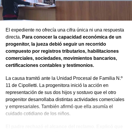
las partes decide no continuar con la acción.
Agregó que el Código Procesal Civil y Comercial autoriza
esa posibilidad siempre que, si la demanda ya fue
trasladada, la otra parte haya sido notificada.
El expediente no ofrecía una cifra única ni una respuesta
directa.
Para conocer la capacidad económica de un
Como en este caso ese traslado aún no se había
progenitor, la jueza debió seguir un recorrido
concretado, la jueza entendió que estaban cumplidos
compuesto por registros tributarios, habilitaciones
todos los requisitos legales para admitir el desistimiento y
comerciales, sociedades, movimientos bancarios,
declarar extinguido el proceso.
certificaciones contables y testimonios.
«En virtud de ello entiendo que se encuentran
La causa tramitó ante la Unidad Procesal de Familia N.º
configurados los recaudos previstos en el artículo 278,
11 de Cipolletti. La progenitora inició la acción en
para que opere el desistimiento del proceso por voluntad
representación de sus dos hijos y sostuvo que el otro
de la parte», explicó. Además, se estableció que las
progenitor desarrollaba distintas actividades comerciales
actuaciones permanezcan archivadas en formato digital,
y empresariales. También afirmó que ella asumía el
conforme a la normativa vigente del Poder Judicial de Río
cuidado cotidiano de los niños.
Negro.
El padre rechazó el alcance del reclamo. Explicó que