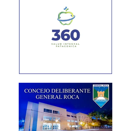
cuenta de antecedentes vinculados con inmuebles y
permisos comerciales.
La Agencia de Recaudación y Control Aduanero sumó
más piezas. Según la sentencia,
el progenitor aparecía
registrado como socio, gerente o administrador en
distintas firmas. A esa información se agregó un
contrato de franquicia para la explotación de un local
comercial. La documentación acreditó vínculos con
sociedades, comercios y emprendimientos. Sin
embargo, el expediente no permitió determinar con
exactitud cuánto dinero generaban esas actividades
ni qué parte correspondía al progenitor.
La jueza también examinó una certificación contable que
él mismo presentó. Ese documento informó un promedio
de ingresos durante un período determinado y consignó
una relación laboral con una de las empresas. El fallo
aclaró que esos datos no reflejaban necesariamente la