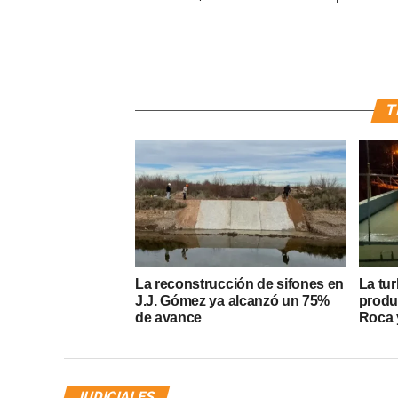
T
La reconstrucción de sifones en
La tur
J.J. Gómez ya alcanzó un 75%
produ
de avance
Roca y
JUDICIALES