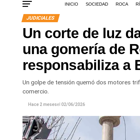
INICIO
SOCIEDAD
ROCA
R
JUDICIALES
Un corte de luz d
una gomería de Roc
responsabiliza a
Un golpe de tensión quemó dos motores trifá
comercio.
Hace 2 meses
el
02/06/2026