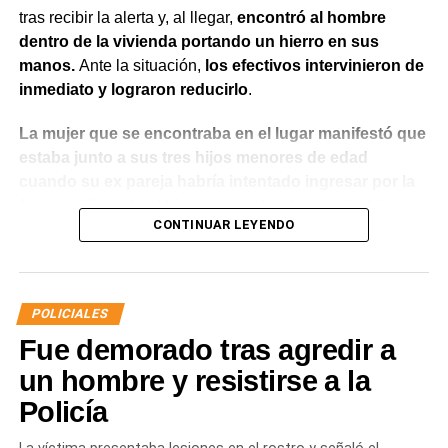
tras recibir la alerta y, al llegar,
encontró al hombre
dentro de la vivienda portando un hierro en sus
manos.
Ante la situación,
los efectivos intervinieron de
inmediato y lograron reducirlo
.
La mujer que se encontraba en el lugar manifestó que
estaba junto a sus tres hijos menores de edad
cuando su ex pareja habría intentado ingresar por la
fuerza utilizando el hierro para abrir la puerta.
Además,
CONTINUAR LEYENDO
indicó que meses atrás había radicado una denuncia
por violencia de género y que existía una prohibición
de acercamiento vigente
, aunque en ese momento no
contaba con la documentación que acreditara la medida
POLICIALES
judicial.
Fue demorado tras agredir a
Luego de controlar la situación, el personal policial dio
un hombre y resistirse a la
intervención al Gabinete de Criminalística para realizar
Policía
las diligencias correspondientes en la vivienda. También
se informó lo ocurrido a la autoridad judicial interviniente,