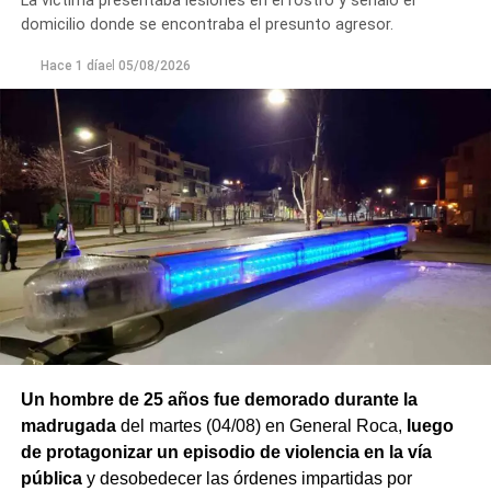
La víctima presentaba lesiones en el rostro y señaló el
que dispuso las medidas a seguir.
domicilio donde se encontraba el presunto agresor.
Finalmente,
Hace 1 día
el
el hombre quedó detenido en el marco de
05/08/2026
una causa por los presuntos delitos de daños y
desobediencia judicial
, mientras avanzan las
actuaciones y la verificación de la medida de restricción
de acercamiento señalada por la víctima.
Un hombre de 25 años fue demorado durante la
madrugada
del martes (04/08) en General Roca,
luego
de protagonizar un episodio de violencia en la vía
pública
y desobedecer las órdenes impartidas por