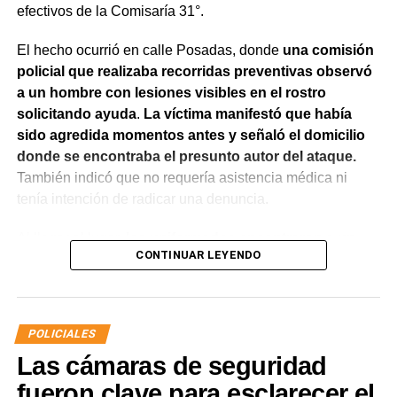
efectivos de la Comisaría 31°.
El hecho ocurrió en calle Posadas, donde
una comisión
policial que realizaba recorridas preventivas observó
a un hombre con lesiones visibles en el rostro
solicitando ayuda
.
La víctima manifestó que había
sido agredida momentos antes y señaló el domicilio
donde se encontraba el presunto autor del ataque.
También indicó que no requería asistencia médica ni
tenía intención de radicar una denuncia.
Al llegar al lugar,
los uniformados encontraron a un
CONTINUAR LEYENDO
hombre que salió de la vivienda en estado de
exaltación y reconoció haber participado en la
agresión.
Al advertir la presencia de la víctima,
intentó
acercarse nuevamente con la aparente intención de
POLICIALES
atacarla, por lo que fue interceptado por el personal
Las cámaras de seguridad
policial.
fueron clave para esclarecer el