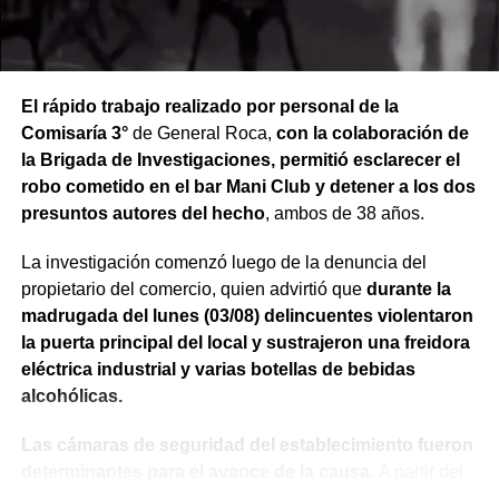
El rápido trabajo realizado por personal de la
Comisaría 3°
de General Roca,
con la colaboración de
la Brigada de Investigaciones, permitió esclarecer el
robo cometido en el bar Mani Club y detener a los dos
presuntos autores del hecho
, ambos de 38 años.
La investigación comenzó luego de la denuncia del
propietario del comercio, quien advirtió que
durante la
madrugada del lunes (03/08) delincuentes violentaron
la puerta principal del local y sustrajeron una freidora
eléctrica industrial y varias botellas de bebidas
alcohólicas.
Las cámaras de seguridad del establecimiento fueron
determinantes para el avance de la causa.
A partir del
análisis de las imágenes,
los investigadores lograron